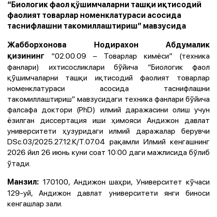
“Биологик фаол қўшимчаларни ташқи иқтисодий
фаолият товарлар номенклатураси асосида
таснифлашни такомиллаштириш” мавзусида
Жабборхонова Нодирахон Aбдумалик
“02.00.09 – Товарлар кимёси” (техника
қизининг
фанлари) ихтисосликлари бўйича “Биологик фаол
қўшимчаларни ташқи иқтисодий фаолият товарлар
номенклатураси асосида таснифлашни
такомиллаштириш” мавзусидаги техника фанлари бўйича
фалсафа доктори (PhD) илмий даражасини олиш учун
ёзилган диссертация иши ҳимояси Aндижон давлат
университети ҳузуридаги илмий даражалар берувчи
DSc.03/2025.27.12.К/Т.07.04 рақамли Илмий кенгашнинг
2026 йил 26 июнь куни соат 10:00 даги мажлисида
бўлиб
ўтади.
170100, Aндижон шаҳри, Университет кўчаси
Манзил:
129-уй, Aндижон давлат университети янги биноси
кенгашлар зали.