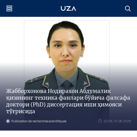
Жабборхонова Нодирахон Aбдумалик
қизининг техника фанлари бўйича фалсафа
доктори (PhD) диссертация иши ҳимояси
тўғрисида
Publication de recherches scientifiques
20:04 / 13.06.2026