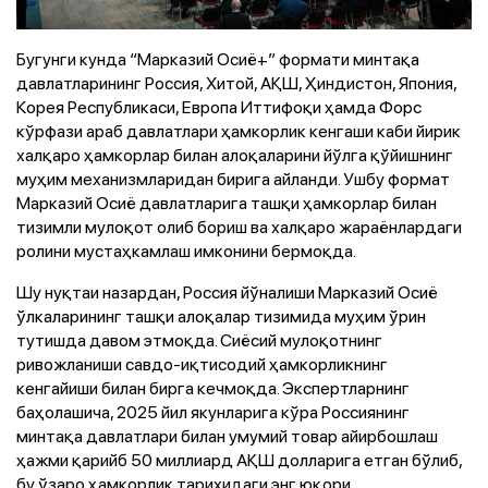
Бугунги кунда “Марказий Осиё+” формати минтақа
давлатларининг Россия, Хитой, АҚШ, Ҳиндистон, Япония,
Корея Республикаси, Европа Иттифоқи ҳамда Форс
кўрфази араб давлатлари ҳамкорлик кенгаши каби йирик
халқаро ҳамкорлар билан алоқаларини йўлга қўйишнинг
муҳим механизмларидан бирига айланди. Ушбу формат
Марказий Осиё давлатларига ташқи ҳамкорлар билан
тизимли мулоқот олиб бориш ва халқаро жараёнлардаги
ролини мустаҳкамлаш имконини бермоқда.
Шу нуқтаи назардан, Россия йўналиши Марказий Осиё
ўлкаларининг ташқи алоқалар тизимида муҳим ўрин
тутишда давом этмоқда. Сиёсий мулоқотнинг
ривожланиши савдо-иқтисодий ҳамкорликнинг
кенгайиши билан бирга кечмоқда. Экспертларнинг
баҳолашича, 2025 йил якунларига кўра Россиянинг
минтақа давлатлари билан умумий товар айирбошлаш
ҳажми қарийб 50 миллиард АҚШ долларига етган бўлиб,
бу ўзаро ҳамкорлик тарихидаги энг юқори