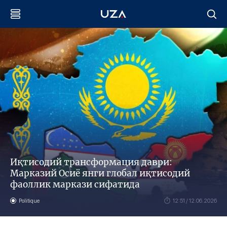
Иқтисодий трансформация даври:
Марказий Осиё янги глобал иқтисодий
фаоллик маркази сифатида
Politique
12:51 / 12.06.2026