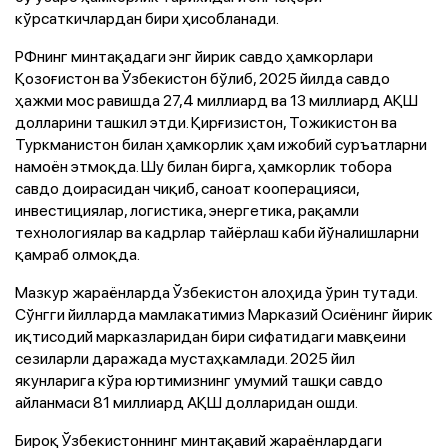
кўрсаткичлардан бири ҳисобланади.
РФнинг минтақадаги энг йирик савдо ҳамкорлари
Қозоғистон ва Ўзбекистон бўлиб, 2025 йилда савдо
ҳажми мос равишда 27,4 миллиард ва 13 миллиард АҚШ
долларини ташкил этди. Қирғизистон, Тожикистон ва
Туркманистон билан ҳамкорлик ҳам ижобий суръатларни
намоён этмоқда. Шу билан бирга, ҳамкорлик тобора
савдо доирасидан чиқиб, саноат кооперацияси,
инвестициялар, логистика, энергетика, рақамли
технологиялар ва кадрлар тайёрлаш каби йўналишларни
қамраб олмоқда.
Мазкур жараёнларда Ўзбекистон алоҳида ўрин тутади.
Сўнгги йилларда мамлакатимиз Марказий Осиёнинг йирик
иқтисодий марказларидан бири сифатидаги мавқеини
сезиларли даражада мустаҳкамлади. 2025 йил
якунларига кўра юртимизнинг умумий ташқи савдо
айланмаси 81 миллиард АҚШ долларидан ошди.
Бироқ Ўзбекистоннинг минтақавий жараёнлардаги