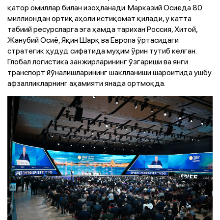
қатор омиллар билан изоҳланади. Марказий Осиёда 80
миллиондан ортиқ аҳоли истиқомат қилади, у катта
табиий ресурсларга эга ҳамда тарихан Россия, Хитой,
Жанубий Осиё, Яқин Шарқ ва Европа ўртасидаги
стратегик ҳудуд сифатида муҳим ўрин тутиб келган.
Глобал логистика занжирларининг ўзгариши ва янги
транспорт йўналишларининг шаклланиши шароитида ушбу
афзалликларнинг аҳамияти янада ортмоқда.