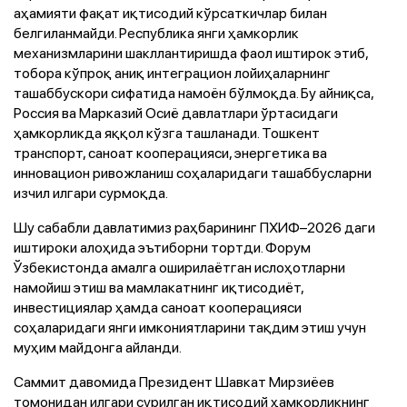
аҳамияти фақат иқтисодий кўрсаткичлар билан
белгиланмайди. Республика янги ҳамкорлик
механизмларини шакллантиришда фаол иштирок этиб,
тобора кўпроқ аниқ интеграцион лойиҳаларнинг
ташаббускори сифатида намоён бўлмоқда. Бу айниқса,
Россия ва Марказий Осиё давлатлари ўртасидаги
ҳамкорликда яққол кўзга ташланади. Тошкент
транспорт, саноат кооперацияси, энергетика ва
инновацион ривожланиш соҳаларидаги ташаббусларни
изчил илгари сурмоқда.
Шу сабабли давлатимиз раҳбарининг ПХИФ–2026 даги
иштироки алоҳида эътиборни тортди. Форум
Ўзбекистонда амалга оширилаётган ислоҳотларни
намойиш этиш ва мамлакатнинг иқтисодиёт,
инвестициялар ҳамда саноат кооперацияси
соҳаларидаги янги имкониятларини тақдим этиш учун
муҳим майдонга айланди.
Саммит давомида Президент Шавкат Мирзиёев
томонидан илгари сурилган иқтисодий ҳамкорликнинг