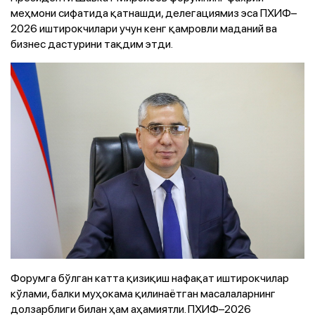
меҳмони сифатида қатнашди, делегациямиз эса ПХИФ–
2026 иштирокчилари учун кенг қамровли маданий ва
бизнес дастурини тақдим этди.
Форумга бўлган катта қизиқиш нафақат иштирокчилар
кўлами, балки муҳокама қилинаётган масалаларнинг
долзарблиги билан ҳам аҳамиятли. ПХИФ–2026