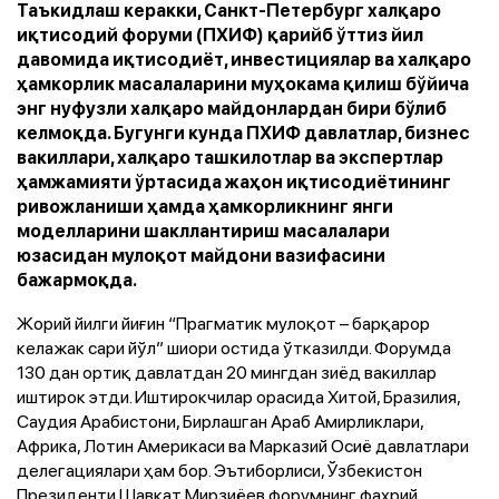
Таъкидлаш керакки, Санкт-Петербург халқаро
иқтисодий форуми (ПХИФ) қарийб ўттиз йил
давомида иқтисодиёт, инвестициялар ва халқаро
ҳамкорлик масалаларини муҳокама қилиш бўйича
энг нуфузли халқаро майдонлардан бири бўлиб
келмоқда. Бугунги кунда ПХИФ давлатлар, бизнес
вакиллари, халқаро ташкилотлар ва экспертлар
ҳамжамияти ўртасида жаҳон иқтисодиётининг
ривожланиши ҳамда ҳамкорликнинг янги
моделларини шакллантириш масалалари
юзасидан мулоқот майдони вазифасини
бажармоқда.
Жорий йилги йиғин “Прагматик мулоқот – барқарор
келажак сари йўл” шиори остида ўтказилди. Форумда
130 дан ортиқ давлатдан 20 мингдан зиёд вакиллар
иштирок этди. Иштирокчилар орасида Хитой, Бразилия,
Саудия Арабистони, Бирлашган Араб Амирликлари,
Африка, Лотин Америкаси ва Марказий Осиё давлатлари
делегациялари ҳам бор. Эътиборлиси, Ўзбекистон
Президенти Шавкат Мирзиёев форумнинг фахрий