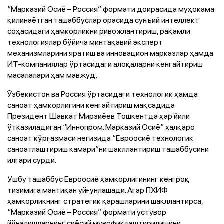
“Марказий Осиё – Россия” формати доирасида муҳокама
қилинаётган ташаббуслар орасида сунъий интеллект
соҳасидаги ҳамкорликни ривожлантириш, рақамли
технологиялар бўйича минтақавий эксперт
механизмларини яратиш ва инновацион марказлар ҳамда
ИТ-компаниялар ўртасидаги алоқаларни кенгайтириш
масалалари ҳам мавжуд.
Ўзбекистон ва Россия ўртасидаги технологик ҳамда
саноат ҳамкорлигини кенгайтириш мақсадида
Президент Шавкат Мирзиёев Тошкентда ҳар йили
ўтказиладиган “Иннопром. Марказий Осиё” халқаро
саноат кўргазмаси негизида “Евроосиё технологик
саноатлаштириш камари”ни шакллантириш ташаббусини
илгари сурди.
Ушбу ташаббус Евроосиё ҳамкорлигининг кенгроқ
тизимига мантиқан уйғунлашади. Агар ПХИФ
ҳамкорликнинг стратегик қарашларини шакллантирса,
“Марказий Осиё – Россия” формати устувор
йўналишларнинг сиёсий мувофиқлаштирилишини