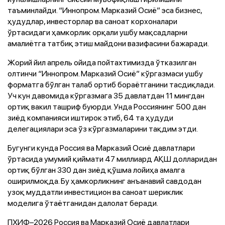
таъминлайди. “Иннопром. Марказий Осиё” эса бизнес,
ҳудудлар, инвесторлар ва саноат корхоналари
ўртасидаги ҳамкорлик орқали ушбу мақсадларни
амалиётга татбиқ этиш майдони вазифасини бажаради.
Жорий йил апрель ойида пойтахтимизда ўтказилган
олтинчи “Иннопром. Марказий Осиё” кўргазмаси ушбу
форматга бўлган талаб ортиб бораётганини тасдиқлади.
Уч кун давомида кўргазмага 35 давлатдан 11 мингдан
ортиқ вакил ташриф буюрди. Унда Россиянинг 500 дан
зиёд компанияси иштирок этиб, 64 та ҳудуди
делегациялари эса ўз кўргазмаларини тақдим этди.
Бугунги кунда Россия ва Марказий Осиё давлатлари
ўртасида умумий қиймати 47 миллиард АҚШ долларидан
ортиқ бўлган 330 дан зиёд қўшма лойиҳа амалга
оширилмоқда. Бу ҳамкорликнинг анъанавий савдодан
узоқ муддатли инвестицион ва саноат шериклик
моделига ўтаётганидан далолат беради.
ПХИФ–2026 Россия ва Марказий Осиё давлатлари