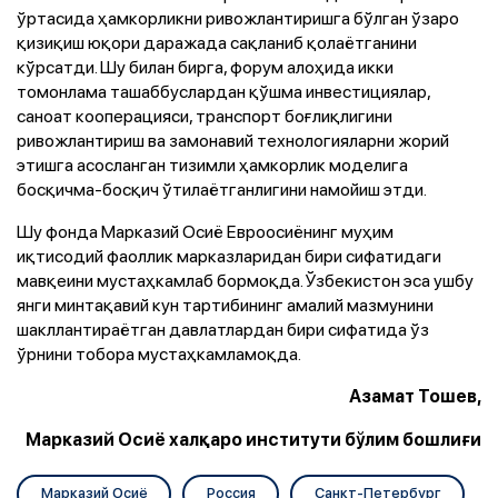
ўртасида ҳамкорликни ривожлантиришга бўлган ўзаро
қизиқиш юқори даражада сақланиб қолаётганини
кўрсатди. Шу билан бирга, форум алоҳида икки
томонлама ташаббуслардан қўшма инвестициялар,
саноат кооперацияси, транспорт боғлиқлигини
ривожлантириш ва замонавий технологияларни жорий
этишга асосланган тизимли ҳамкорлик моделига
босқичма-босқич ўтилаётганлигини намойиш этди.
Шу фонда Марказий Осиё Евроосиёнинг муҳим
иқтисодий фаоллик марказларидан бири сифатидаги
мавқеини мустаҳкамлаб бормоқда. Ўзбекистон эса ушбу
янги минтақавий кун тартибининг амалий мазмунини
шакллантираётган давлатлардан бири сифатида ўз
ўрнини тобора мустаҳкамламоқда.
Азамат Тошев,
Марказий Осиё халқаро институти бўлим бошлиғи
Марказий Осиё
Россия
Санкт-Петербург