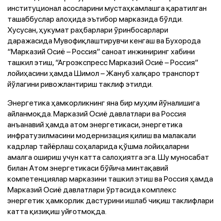
институционал асосларини мустаҳкамлашга қаратилган
ташаббуслар алоҳида эътибор марказида бўлди.
Хусусан, ҳукумат раҳбарлари ўринбосарлари
даражасида Мувофиқлаштирувчи кенгаш ва Бухорода
“Марказий Осиё – Россия” саноат инжиниринг хабини
ташкил этиш, “Агроэкспресс Марказий Осиё – Россия”
лойиҳасини ҳамда Шимол – Жануб халқаро транспорт
йўлагини ривожлантириш таклиф этилди.
Энергетика ҳамкорликнинг яна бир муҳим йўналишига
айланмоқда. Марказий Осиё давлатлари ва Россия
анъанавий ҳамда атом энергетикаси, энергетика
инфратузилмасини модернизация қилиш ва малакали
кадрлар тайёрлаш соҳаларида қўшма лойиҳаларни
амалга ошириш учун катта салоҳиятга эга. Шу муносабат
билан Атом энергетикаси бўйича минтақавий
компетенциялар марказини ташкил этиш ва Россия ҳамда
Марказий Осиё давлатлари ўртасида комплекс
энергетик ҳамкорлик дастурини ишлаб чиқиш таклифлари
катта қизиқиш уйғотмоқда.