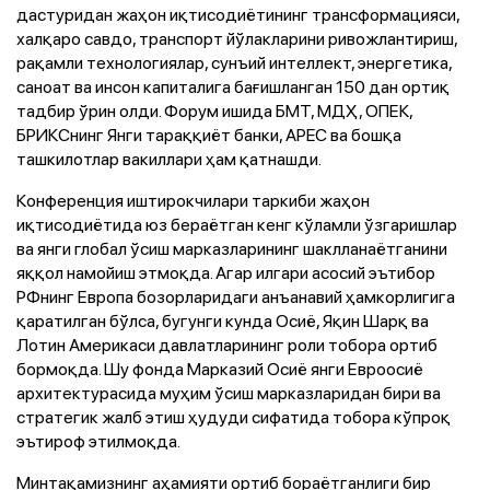
дастуридан жаҳон иқтисодиётининг трансформацияси,
халқаро савдо, транспорт йўлакларини ривожлантириш,
рақамли технологиялар, сунъий интеллект, энергетика,
саноат ва инсон капиталига бағишланган 150 дан ортиқ
тадбир ўрин олди. Форум ишида БМТ, МДҲ, ОПЕК,
БРИКСнинг Янги тараққиёт банки, APEC ва бошқа
ташкилотлар вакиллари ҳам қатнашди.
Конференция иштирокчилари таркиби жаҳон
иқтисодиётида юз бераётган кенг кўламли ўзгаришлар
ва янги глобал ўсиш марказларининг шаклланаётганини
яққол намойиш этмоқда. Агар илгари асосий эътибор
РФнинг Европа бозорларидаги анъанавий ҳамкорлигига
қаратилган бўлса, бугунги кунда Осиё, Яқин Шарқ ва
Лотин Америкаси давлатларининг роли тобора ортиб
бормоқда. Шу фонда Марказий Осиё янги Евроосиё
архитектурасида муҳим ўсиш марказларидан бири ва
стратегик жалб этиш ҳудуди сифатида тобора кўпроқ
эътироф этилмоқда.
Минтақамизнинг аҳамияти ортиб бораётганлиги бир