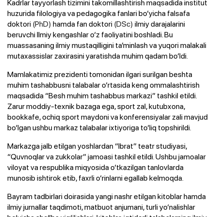
Kadrlar tayyorlash tizimini takomillashtirish maqsadida institut
huzurida filologiya va pedagogika fanlari bo‘yicha falsafa
doktori
(PhD)
hamda fan doktori
(DSc)
ilmiy darajalarini
beruvchi Ilmiy kengashlar o‘z faoliyatini boshladi. Bu
muassasaning ilmiy mustaqilligini ta’minlash va yuqori malakali
mutaxassislar zaxirasini yaratishda muhim qadam bo‘ldi.
Mamlakatimiz prezidenti tomonidan ilgari surilgan beshta
muhim tashabbusni talabalar o‘rtasida keng ommalashtirish
maqsadida “Besh muhim tashabbus markazi” tashkil etildi.
Zarur moddiy-texnik bazaga ega, sport zal, kutubxona,
bookkafe, ochiq sport maydoni va konferensiyalar zali mavjud
bo‘lgan ushbu markaz talabalar ixtiyoriga to‘liq topshirildi.
Markazga jalb etilgan yoshlardan “Ibrat” teatr studiyasi,
“Quvnoqlar va zukkolar” jamoasi tashkil etildi. Ushbu jamoalar
viloyat va respublika miqyosida o‘tkazilgan tanlovlarda
munosib ishtirok etib, faxrli o‘rinlarni egallab kelmoqda.
Bayram tadbirlari doirasida yangi nashr etilgan kitoblar hamda
ilmiy jurnallar taqdimoti, matbuot anjumani, turli yo‘nalishlar