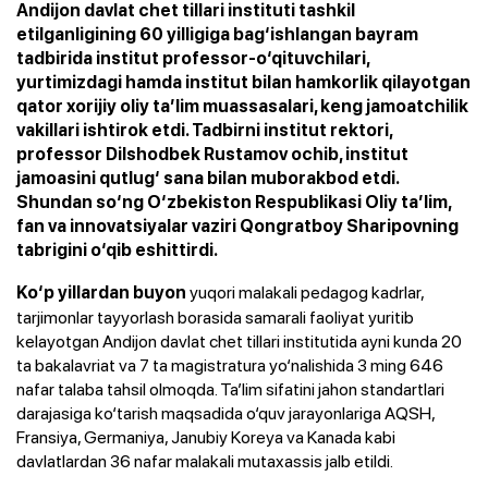
Andijon davlat chet tillari instituti tashkil
etilganligining 60 yilligiga bag‘ishlangan bayram
tadbirida institut professor-o‘qituvchilari,
yurtimizdagi hamda institut bilan hamkorlik qilayotgan
qator xorijiy oliy ta’lim muassasalari, keng jamoatchilik
vakillari ishtirok etdi. Tadbirni institut rektori,
professor Dilshodbek Rustamov ochib, institut
jamoasini qutlug‘ sana bilan muborakbod etdi.
Shundan so‘ng O‘zbekiston Respublikasi Oliy ta’lim,
fan va innovatsiyalar vaziri Qongratboy Sharipovning
tabrigini o‘qib eshittirdi.
yuqori malakali pedagog kadrlar,
Ko‘p yillardan buyon
tarjimonlar tayyorlash borasida samarali faoliyat yuritib
kelayotgan Andijon davlat chet tillari institutida ayni kunda 20
ta bakalavriat va 7 ta magistratura yo‘nalishida 3 ming 646
nafar talaba tahsil olmoqda. Ta’lim sifatini jahon standartlari
darajasiga ko‘tarish maqsadida o‘quv jarayonlariga AQSH,
Fransiya, Germaniya, Janubiy Koreya va Kanada kabi
davlatlardan 36 nafar malakali mutaxassis jalb etildi.