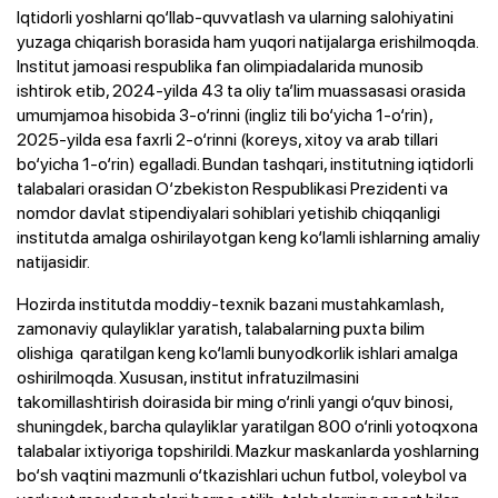
Iqtidorli yoshlarni qo‘llab-quvvatlash va ularning salohiyatini
yuzaga chiqarish borasida ham yuqori natijalarga erishilmoqda.
Institut jamoasi respublika fan olimpiadalarida munosib
ishtirok etib, 2024-yilda 43 ta oliy ta’lim muassasasi orasida
umumjamoa hisobida 3-o‘rinni (ingliz tili bo‘yicha 1-o‘rin),
2025-yilda esa faxrli 2-o‘rinni (koreys, xitoy va arab tillari
bo‘yicha 1-o‘rin) egalladi. Bundan tashqari, institutning iqtidorli
talabalari orasidan O‘zbekiston Respublikasi Prezidenti va
nomdor davlat stipendiyalari sohiblari yetishib chiqqanligi
institutda amalga oshirilayotgan keng ko‘lamli ishlarning amaliy
natijasidir.
Hozirda institutda moddiy-texnik bazani mustahkamlash,
zamonaviy qulayliklar yaratish, talabalarning puxta bilim
olishiga qaratilgan keng ko‘lamli bunyodkorlik ishlari amalga
oshirilmoqda. Xususan, institut infratuzilmasini
takomillashtirish doirasida bir ming o‘rinli yangi o‘quv binosi,
shuningdek, barcha qulayliklar yaratilgan 800 o‘rinli yotoqxona
talabalar ixtiyoriga topshirildi. Mazkur maskanlarda yoshlarning
bo‘sh vaqtini mazmunli o‘tkazishlari uchun futbol, voleybol va