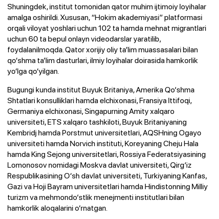
Shuningdek, institut tomonidan qator muhim ijtimoiy loyihalar
amalga oshirildi. Xususan, “Hokim akademiyasi” platformasi
orqali viloyat yoshlari uchun 102 ta hamda mehnat migrantlari
uchun 60 ta bepul onlayn videodarslar yaratilib,
foydalanilmoqda. Qator xorijiy oliy ta’lim muassasalari bilan
qo‘shma ta’lim dasturlari, ilmiy loyihalar doirasida hamkorlik
yo‘lga qo‘yilgan.
Bugungi kunda institut Buyuk Britaniya, Amerika Qo‘shma
Shtatlari konsulliklari hamda elchixonasi, Fransiya Ittifoqi,
Germaniya elchixonasi, Singapurning Amity xalqaro
universiteti, ETS xalqaro tashkiloti, Buyuk Britaniyaning
Kembridj hamda Porstmut universitetlari, AQSHning Ogayo
universiteti hamda Norvich instituti, Koreyaning Cheju Hala
hamda King Sejong universitetlari, Rossiya Federatsiyasining
Lomonosov nomidagi Moskva davlat universiteti, Qirg‘iz
Respublikasining O‘sh davlat universiteti, Turkiyaning Kanfas,
Gazi va Hoji Bayram universitetlari hamda Hindistonning Milliy
turizm va mehmondo‘stlik menejmenti institutlari bilan
hamkorlik aloqalarini o‘rnatgan.