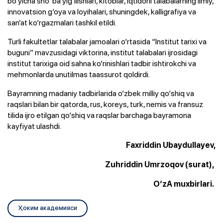
bo‘yicha sho‘’ba yig‘ilishlari, kitoblar, iqtidorli talabalarning ilmiy,
innovatsion g‘oya va loyihalari, shuningdek, kalligrafiya va
san’at ko‘rgazmalari tashkil etildi.
Turli fakultetlar talabalar jamoalari o‘rtasida “Institut tarixi va
buguni” mavzusidagi viktorina, institut talabalari ijrosidagi
institut tarixiga oid sahna ko‘rinishlari tadbir ishtirokchi va
mehmonlarda unutilmas taassurot qoldirdi.
Bayramning madaniy tadbirlarida o‘zbek milliy qo‘shiq va
raqslari bilan bir qatorda, rus, koreys, turk, nemis va fransuz
tilida ijro etilgan qo‘shiq va raqslar barchaga bayramona
kayfiyat ulashdi.
Faxriddin Ubaydullayev,
Zuhriddin Umrzoqov (surat),
O‘zA muxbirlari.
Ҳоким академияси