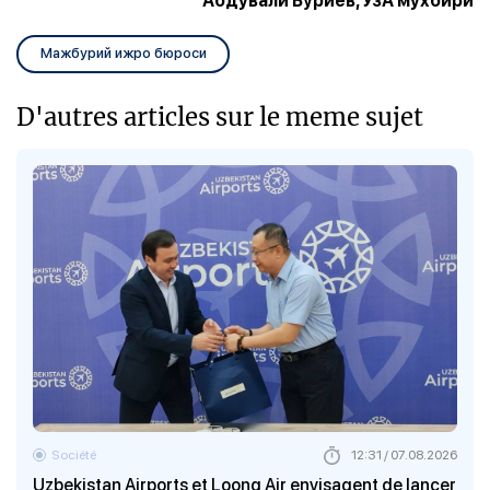
Абдували Бўриев, ЎзА мухбири
Мажбурий ижро бюроси
D'autres articles sur le meme sujet
Société
12:31 / 07.08.2026
Uzbekistan Airports et Loong Air envisagent de lancer