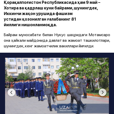
Қорақалпоғистон Республикасида ҳам 9 май –
Хотира ва қадрлаш куни байрами, шунингдек,
Иккинчи жаҳон урушида фашизм
устидан қозонилган ғалабанинг 81
йиллиги нишонланмоқда.
Байрам муносабати билан Нукус шаҳридаги Мотамсаро
она ҳайкали майдонида давлат ва жамоат ташкилотлари,
шунингдек, кенг жамоатчилик вакиллари йиғилди.