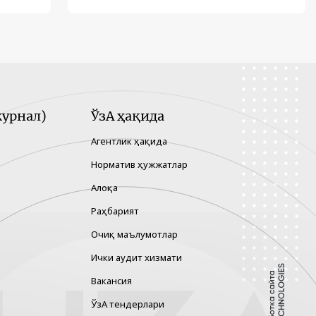
урнал)
ЎзА ҳақида
Агентлик ҳақида
Норматив ҳужжатлар
Алоқа
Раҳбарият
Очиқ маълумотлар
Ички аудит хизмати
Вакансия
ЎзА тендерлари