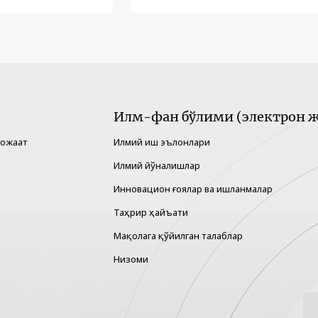
Илм-фан бўлими (электрон ж
рожаат
Илмий иш эълонлари
Илмий йўналишлар
Инновацион ғоялар ва ишланмалар
Таҳрир ҳайъати
Мақолага қўйилган талаблар
Низоми