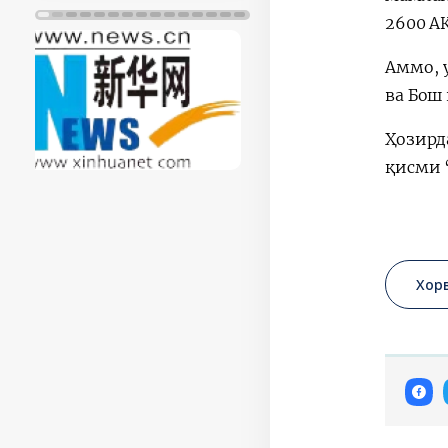
2600 А
Аммо, 
ва Бош
Ҳозирд
қисми 
Хор