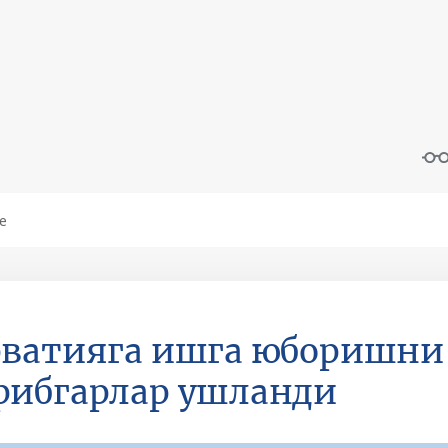
ватияга ишга юборишни 
рибгарлар ушланди