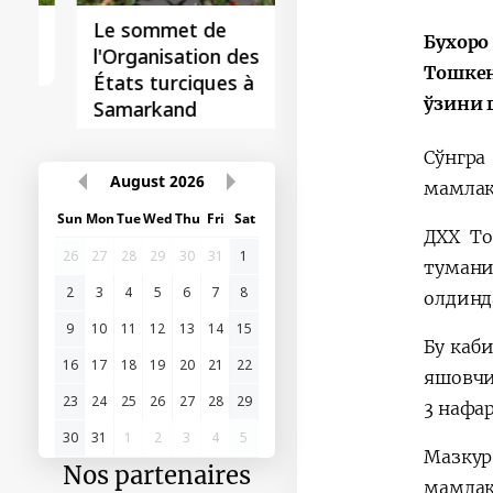
Le sommet de
Бухоро
l'Organisation des
Тошкен
États turciques à
ўзини 
Samarkand
Сўнгра
мамлак
August
2026
Sun
Mon
Tue
Wed
Thu
Fri
Sat
ДХХ То
26
27
28
29
30
31
1
тумани
олдинд
2
3
4
5
6
7
8
9
10
11
12
13
14
15
Бу каб
16
17
18
19
20
21
22
яшовчи,
3 нафа
23
24
25
26
27
28
29
30
31
1
2
3
4
5
Мазку
Nos partenaires
мамлак