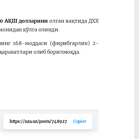
0 АҚШ долларини
олган вақтида ДХХ
монидан қўлга олинди.
нинг 168-моддаси (фирибгарлик) 2-
ҳаракатлари олиб борилмоқда.
https://uza.uz/posts/748927
Copier