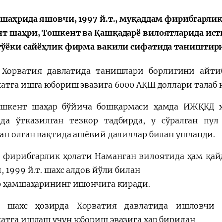
 шаҳрида яшовчи, 1997 й.т., муқаддам фирибгарли
т шаҳри, Тошкент ва Қашқадарё вилоятларида ист
гўёки сайёҳлик фирма вакили сифатида таништири
 Хорватия давлатида танишлари борлигини айти
атга ишга юбориш эвазига 6000 АҚШ доллари талаб 
шкент шаҳар бўйича бошқармаси ҳамда ИЖҚКД х
да ўтказилган тезкор тадбирда, у сўралган пу
ан олган вақтида ашёвий далиллар билан ушланди.
и фирибгарлик ҳолати Наманган вилоятида ҳам қайд
 1999 й.т. шахс алдов йўли билан
р ҳамшаҳарининг ишончига киради.
р шахс ҳозирда Хорватия давлатида ишловчи 
атга ишлаш учун юбориш эвазига ҳар биридан