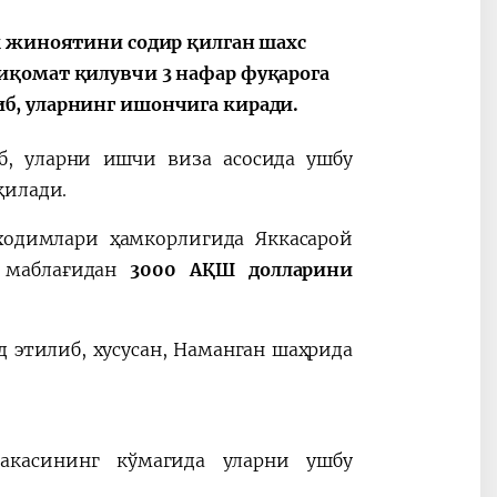
к жиноятини содир қилган шахс
иқомат қилувчи 3 нафар фуқарога
б, уларнинг ишончига киради.
б, уларни ишчи виза асосида ушбу
қилади.
одимлари ҳамкорлигида Яккасарой
л маблағидан
3000 АҚШ долларини
 этилиб, хусусан, Наманган шаҳрида
акасининг кўмагида уларни ушбу