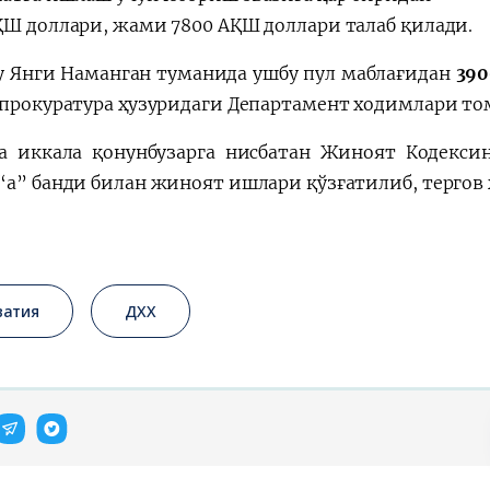
ҚШ доллари, жами 7800 АҚШ доллари талаб қилади.
у Янги Наманган туманида ушбу пул маблағидан
390
 прокуратура ҳузуридаги Департамент ходимлари то
а иккала қонунбузарга нисбатан Жиноят Кодекси
“а” банди билан жиноят ишлари қўзғатилиб, тергов 
ватия
ДХХ