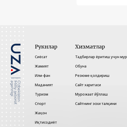
Рукнлар
Хизматлар
Сиёсат
Тадбирлар ёритиш учун му
Жамият
Обуна
Илм-фан
Резюме қолдириш
Маданият
Сайт харитаси
Туризм
Мурожаат йўллаш
Спорт
Сайтнинг эски талқини
Жаҳон
Иқтисодиёт