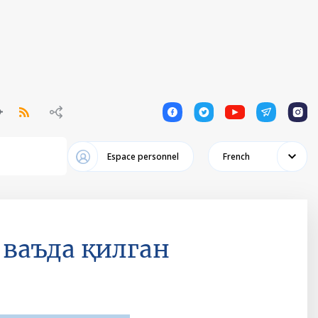
1
1
1
1
1
Espace personnel
French
ваъда қилган