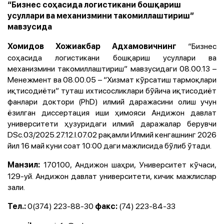
“Бизнес соҳасида логистикани бошқариш
усуллари ва механизмини такомиллаштириш”
мавзусида
“Бизнес
Хомидов Хожиакбар Адхамовичнинг
соҳасида логистикани бошқариш усуллари ва
механизмини такомиллаштириш” мавзусидаги 08.00.13 –
Менежмент ва 08.00.05 – “Хизмат кўрсатиш тармоқлари
иқтисодиёти” туташ ихтисосликлари бўйича иқтисодиёт
фанлари доктори (PhD) илмий даражасини олиш учун
ёзилган диссертация иши ҳимояси Андижон давлат
университети ҳузуридаги илмий даражалар берувчи
DSc.03/2025.27.12.I.07.02 рақамли Илмий кенгашнинг 2026
йил 16 май куни соат 10:00 даги мажлисида бўлиб ўтади.
170100, Андижон шаҳри, Университет кўчаси,
Манзил:
129-уй. Андижон давлат университети, кичик мажлислар
зали.
0(374) 223-88-30
(74) 223-84-33
Тел.:
факс: