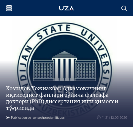
Хомидов Хожиакбар Адхамовичнинг
иқтисодиёт фанлари бўйича фалсафа
доктори (PhD) диссертация иши ҳимояси
тўғрисида
Publication de recherches scientifiques
11:31 / 12.05.2026