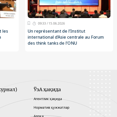
09:33 / 15.06.2026
 les
Un représentant de l’Institut
n
international d’Asie centrale au Forum
des think tanks de l’ONU
урнал)
ЎзА ҳақида
Агентлик ҳақида
Норматив ҳужжатлар
Алоқа