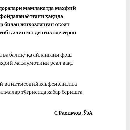
идоралари мамлакатда махфий
 фойдаланаётгани ҳақида
ор билан жиҳозланган океан
ғиб қилинган денгиз электрон
а ва балиқ”қа айлангани фош
махфий
маълумотини
реал вақт
ий ва иқтисодий хавфсизлигига
лмалар тўғрисида хабар беришга
С.Раҳимов, ЎзА