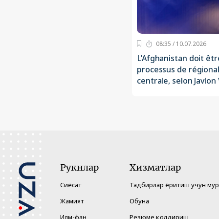
08:35 / 10.07.2026
L’Afghanistan doit êt
processus de régional
centrale, selon Javlo
Рукнлар
Хизматлар
Сиёсат
Тадбирлар ёритиш учун му
Жамият
Обуна
Илм-фан
Резюме қолдириш