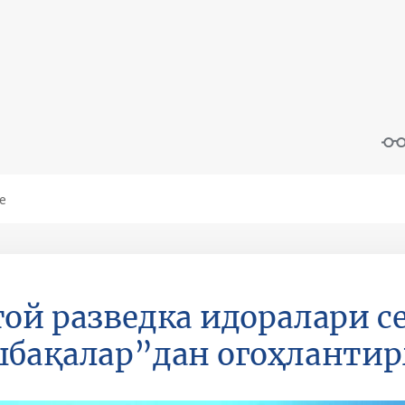
ой разведка идоралари с
бақалар”дан огоҳланти