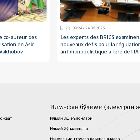
09:24 / 24.06.2026
re co-auteur des
Les experts des BRICS examinent
isation en Asie
nouveaux défis pour la régulatio
n Vakhobov
antimonopolistique à l’ère de l’IA
Илм-фан бўлими (электрон ж
рожаат
Илмий иш эълонлари
Илмий йўналишлар
Инновацион ғоялар ва ишланмалар