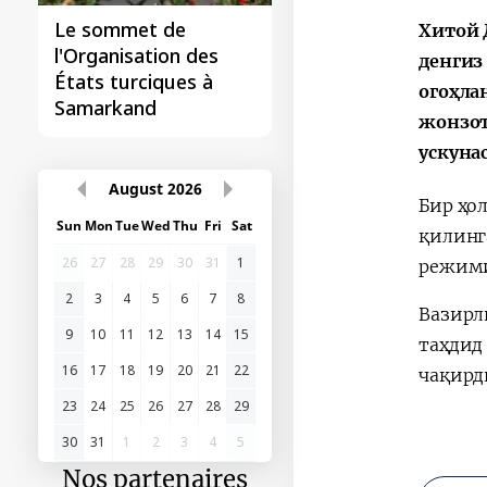
Le sommet de
Хитой 
l'Organisation des
денгиз
États turciques à
огоҳла
Samarkand
жонзот
ускунас
August
2026
Бир ҳо
Sun
Mon
Tue
Wed
Thu
Fri
Sat
қилинг
26
27
28
29
30
31
1
режими
2
3
4
5
6
7
8
Вазирл
9
10
11
12
13
14
15
таҳдид
16
17
18
19
20
21
22
чақирд
23
24
25
26
27
28
29
30
31
1
2
3
4
5
Nos partenaires