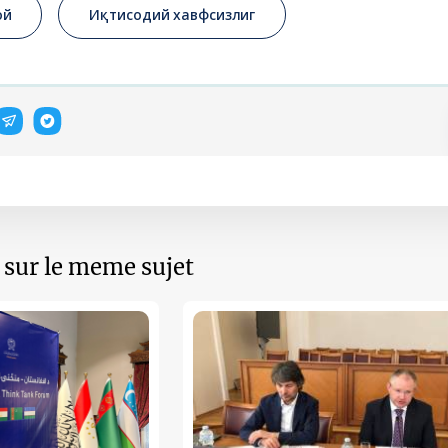
ой
Иқтисодий хавфсизлиг
s sur le meme sujet