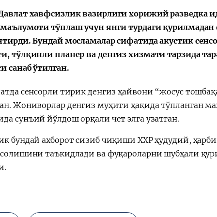
Давлат хавфсизлик вазирлиги хорижий разведка 
 маълумоти тўплаш учун янги турдаги қурилмадан
нтирди. Бундай мосламалар сифатида акустик сенс
и, тўлқинли планер ва денгиз хизмати тарзида тар
и санаб ўтилган.
латда сенсорли тирик денгиз ҳайвони “жосус тошбақ
ан. Жониворлар денгиз муҳити ҳақида тўпланган 
да сунъий йўлдош орқали чет элга узатган.
ик бундай ахборот сизиб чиқиши ХХР ҳудудий, ҳарб
 солишини таъкидлади ва фуқароларни шубҳали қури
и.