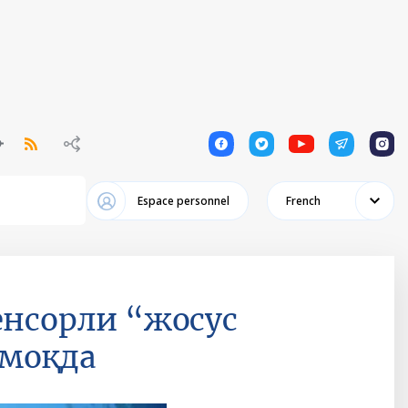
1
1
1
1
1
Espace personnel
French
енсорли “жосус
рмоқда