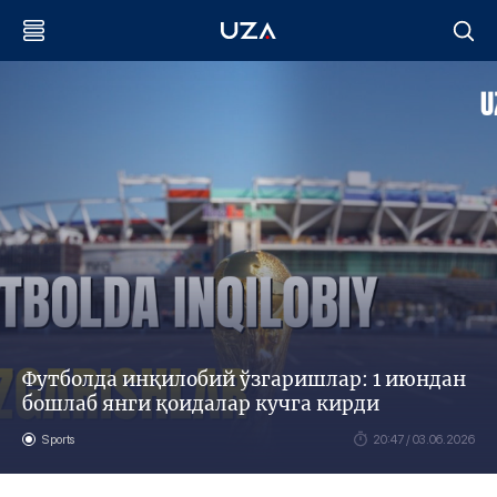
Футболда инқилобий ўзгаришлар: 1 июндан
бошлаб янги қоидалар кучга кирди
Sports
20:47 / 03.06.2026