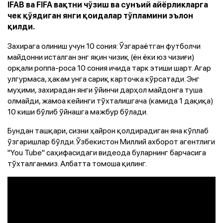
IFAB ва FIFA вақтни чўзиш ва сунъий айёрликларга
чек қўядиган янги қоидалар тўпламини эълон
қилди.
Захирага олиниш учун 10 сония: Ўзгараётган футболчи
майдонни исталган энг яқин чизиқ (ён ёки юз чизиғи)
орқали роппа-роса 10 сония ичида тарк этиши шарт. Агар
улгурмаса, ҳакам унга сариқ карточка кўрсатади. Энг
муҳими, захирадан янги ўйинчи дарҳол майдонга туша
олмайди, жамоа кейинги тўхталишгача (камида 1 дақиқа)
10 киши бўлиб ўйнашга мажбур бўлади.
Бундан ташқари, сизни ҳайрон қолдирадиган яна кўплаб
ўзгаришлар бўлди. Ўзбекистон Миллий ахборот агентлиги
"You Tube" саҳифасидаги видеода буларнинг барчасига
тўхталганмиз. Албатта томоша қилинг.