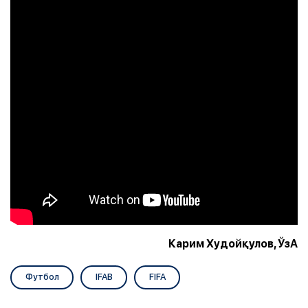
Карим Худойқулов, ЎзА
Футбол
IFAB
FIFA