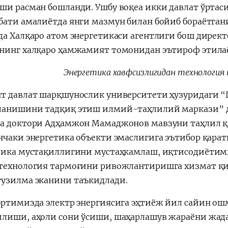
ши расман бошланди. Ушбу воқеа икки давлат ўртас
бати амалиётда янги мазмун билан бойиб бораётган
да Халқаро атом энергетикаси агентлиги бош дирек
нинг халқаро ҳамжамият томонидан эътироф этилаё
Энергетика хавфсизлигидан технология
т давлат шарқшунослик университети ҳузуридаги 
анишини тадқиқ этиш илмий-таҳлилий маркази” д
а доктори Адҳамжон Мамаджонов мавзуни таҳлил қ
нчаки энергетика объекти эмаслигига эътибор қара
тика мустақиллигини мустаҳкамлаш, иқтисодиётим
технология тармоғини ривожлантиришга хизмат қи
узилма эканини таъкидлади.
юртимизда электр энергиясига эҳтиёж йил сайин ош
лиши, аҳоли сони ўсиши, шаҳарлашув жараёни жа