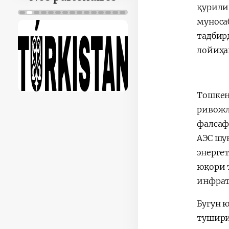
қурили
муноса
тадбир
лойиҳа
Тошкен
ривожл
фалсаф
АЭС шу
энерге
юқори 
инфрат
Бугун 
тушири