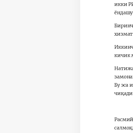
икки Р
ёндашу
Биринч
хизмат
Иккинч
кичик 
Натижа
замона
Бу эса
чиқади
Расмий
салмоқ