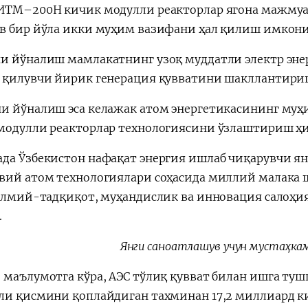
ИТМ–200Н кичик модулли реакторлар ягона мажмуа 
в бир йўла икки муҳим вазифани ҳал қилиш имкони
и йўналиш мамлакатнинг узоқ муддатли электр эн
 қилувчи йирик генерация қувватини шакллантири
и йўналиш эса келажак атом энергетикасининг муҳ
модулли реакторлар технологиясини ўзлаштириш ҳи
да Ўзбекистон нафақат энергия ишлаб чиқарувчи янг
вий атом технологиялари соҳасида миллий малака 
 илмий-тадқиқот, муҳандислик ва инновация салоҳи
.
Янги саноатлашув учун мустаҳка
 маълумотга кўра, АЭС тўлиқ қувват билан ишга ту
ли қисмини қоплайдиган тахминан 17,2 миллиард к