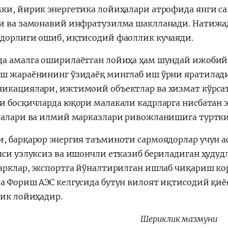
ки, йирик энергетика лойиҳалари атрофида янги са
и ва замонавий инфратузилма шаклланади. Натижа
дорлиги ошиб, иқтисодий фаоллик кучаяди.
а амалга оширилаётган лойиҳа ҳам шундай ижобий т
ш жараёнининг ўзидаёқ минглаб иш ўрни яратилади
икациялари, ижтимоий объектлар ва хизмат кўрса
и босқичларда юқори малакали кадрларга нисбатан
салари ва илмий марказлари ривожланишига туртки
, барқарор энергия таъминоти сармоядорлар учун а
яси узлуксиз ва ишончли етказиб бериладиган ҳудуд
арклар, экспортга йўналтирилган ишлаб чиқариш ко
а Фориш АЭС келгусида бутун вилоят иқтисодий қиё
гик лойиҳадир.
Шериклик мазмуни