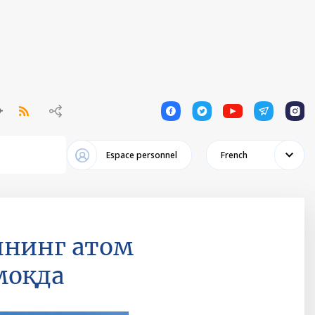
1
1
1
1
1
Espace personnel
French
ннинг атом
моқда