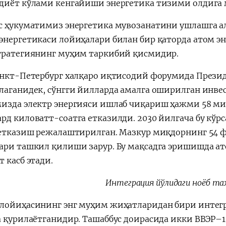
диёт кўлами кенгайиши энергетика тизими олдига 
с ҳукуматимиз энергетика мувозанатини ушлашга ал
энергетикаси лойиҳалари билан бир қаторда атом 
тратегиянинг муҳим таркибий қисмидир.
анкт-Петербург халқаро иқтисодий форумида Прези
лаганидек, сўнгги йилларда амалга оширилган инве
изда электр энергияси ишлаб чиқариш ҳажми 58 ми
рд киловатт-соатга етказилди. 2030 йилгача бу кўр
 етказиш режалаштирилган. Мазкур миқдорнинг 54 
ари ташкил қилиши зарур. Бу мақсадга эришишда ат
 касб этади.
Интеграция йўлидаги ноёб т
лойиҳасининг энг муҳим жиҳатларидан бири интег
а қурилаётганидир. Ташаббус доирасида икки ВВЭР–