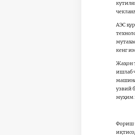
кутиля
чеклан
АЭС қу
технол
мутаха
кенг и
Жаҳон 
ишлаб 
машина
узвий 
муҳим 
Фориш 
иқтисо