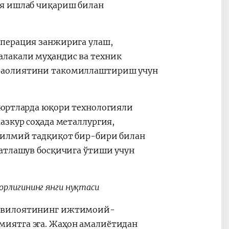
ия ишлаб чиқариш билан
операция занжирига улаш,
лакали муҳандис ва техник
 фаолиятини такомиллаштириш учун
 юртларда юқори технологияли
азкур соҳада металлургия,
 илмий тадқиқот бир-бири билан
оатлашув босқичига ўтиши учун
рлигининг янги нуқтаси
х вилоятининг ижтимоий-
иятга эга. Жаҳон амалиётидан