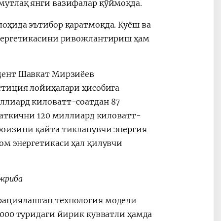
мутлақ янги вазифалар қўймоқда.
оҳида эътибор қаратмоқда. Қуёш ва
энергетикасини ривожлантириш ҳам
дент Шавкат Мирзиёев
стиция лойиҳалари ҳисобига
ллиард киловатт-соатдан 87
саткични 120 миллиард киловатт-
фоизини қайта тикланувчи энергия
ом энергетикаси ҳал қилувчи
ажриба
рациялашган технология модели
1000 туридаги йирик қувватли ҳамда