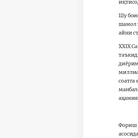
иқтисо
Шу бои
шамол 
айни с
XXIX С
таъкид
диёрим
миллиа
соатга
манбал
аҳамият
Фориш 
асосид