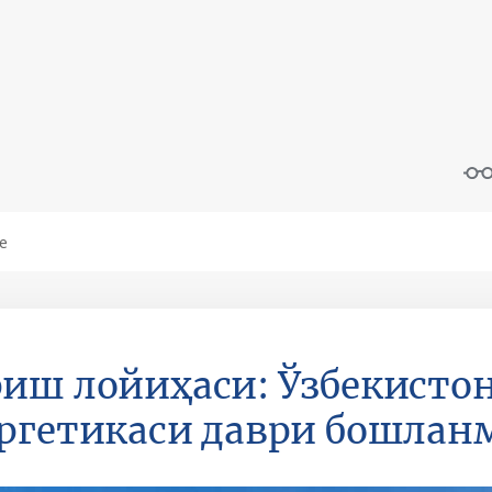
иш лойиҳаси: Ўзбекисто
ргетикаси даври бошлан