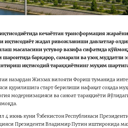
иқтисодиётида кечаётган трансформация жараёни,
и иқтисодиёт жадал ривожланиши давлатлар олди
лаш масаласини устувор вазифа сифатида қўймоқда
 шароитида барқарор, самарали ва узоқ муддатли 
нтириш иқтисодий тараққиётнинг муҳим шартига
таи назардан Жиззах вилояти Фориш туманида инте
яси қурилишига старт берилиши нафақат соҳада му
огия модернизацияси ва саноат тараққиёти йўлидаг
нмоқда.
ил 4 июнь куни Ўзбекистон Республикаси Президент
цияси Президенти Владимир Путин иштирокида ма