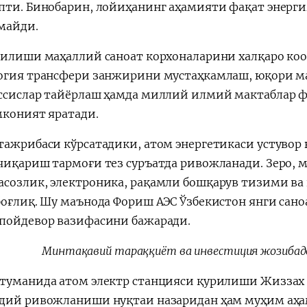
пти. Бинобарин, лойиҳанинг аҳамияти фақат энерг
майди.
рилиши маҳаллий саноат корхоналарини халқаро ко
огия трансфери занжирини мустаҳкамлаш, юқори ма
ссислар тайёрлаш ҳамда миллий илмий мактаблар
мконият яратади.
тажрибаси кўрсатадики, атом энергетикаси устувор
чиқариш тармоғи тез суръатда ривожланади. Зеро, м
созлик, электроника, рақамли бошқарув тизими ва
боғлиқ. Шу маънода Фориш АЭС Ўзбекистон янги сан
пойдевор вазифасини бажаради.
Минтақавий тараққиёт ва инвестиция жозибадо
туманида атом электр станцияси қурилиши Жизза
дий ривожланиши нуқтаи назаридан ҳам муҳим аҳам