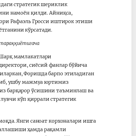
идаги стратегик шериклик
ини намоён қилди. Айниқса,
тори Рафаэль Гросси иштирок этиши
тганини кўрсатади.
 тараққиётигача
“Шарқ мамлакатлари
иректори, сиёсий фанлар бўйича
иларкан, Форишда барпо этиладиган
тиб, ушбу мажмуа юртимиз
из барқарор ўсишини таъминлаш ва
лувчи кўп қиррали стратегик
моқда. Янги саноат корхоналари ишга
даллашиши ҳамда рақамли