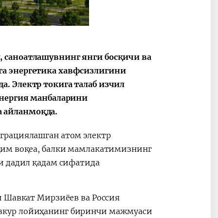
 саноатлашувнинг янги босқичи ва
га энергетика хавфсизлигини
. Электр токига талаб изчил
энергия манбаларини
 айланмоқда.
грациялашган атом электр
ҳим воқеа, балки мамлакатимизнинг
и дадил қадам сифатида
и Шавкат Мирзиёев ва Россия
зкур лойиҳанинг биринчи мажмуаси