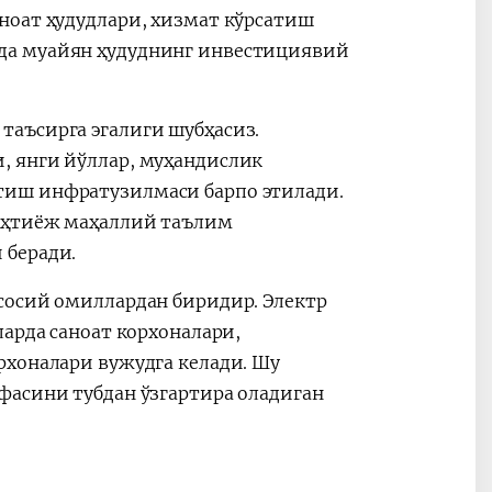
ноат ҳудудлари, хизмат кўрсатиш
да муайян ҳудуднинг инвестициявий
аъсирга эгалиги шубҳасиз.
, янги йўллар, муҳандислик
тиш инфратузилмаси барпо этилади.
 эҳтиёж маҳаллий таълим
 беради.
сосий омиллардан биридир. Электр
ларда саноат корхоналари,
рхоналари вужудга келади. Шу
фасини тубдан ўзгартира оладиган