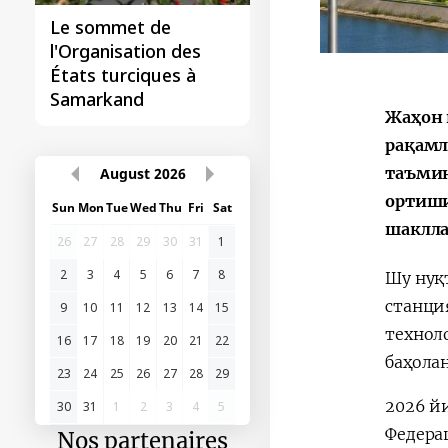
Le sommet de
l'Organisation des
États turciques à
Samarkand
Жаҳон 
рақамл
таъмин
August
2026
ортиши
Sun
Mon
Tue
Wed
Thu
Fri
Sat
шаклла
26
27
28
29
30
31
1
2
3
4
5
6
7
8
Шу нуқ
станци
9
10
11
12
13
14
15
технол
16
17
18
19
20
21
22
баҳола
23
24
25
26
27
28
29
2026 й
30
31
1
2
3
4
5
Федера
Nos partenaires