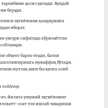
таркибини ҳосил қилади. Бундай
ни беради.
ергияси эҳтиёжини қондиришга
шдан иборат.
им унсури сифатида кўрилаётган
собланади.
и объект барпо этади, балки
шакллантиришга муваффақ бўлади.
ятини мутлақ янги босқичга олиб
м пойдевор
шгач, йилига умумий эҳтиёжнинг
иловатт-соат ток ишлаб чиқариши