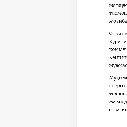
маълум
тармоғ
жозиба
Форишд
Қурили
коммун
Кейинг
муасса
Муҳими
энерги
техноп
маънод
страте