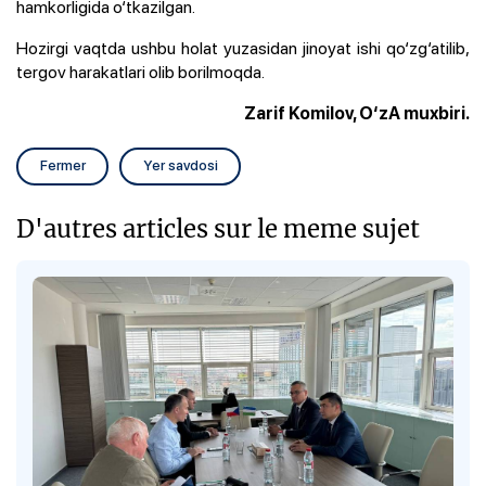
hamkorligida o‘tkazilgan.
Hozirgi vaqtda ushbu holat yuzasidan jinoyat ishi qo‘zg‘atilib,
tergov harakatlari olib borilmoqda.
Zarif Komilov, O‘zA muxbiri.
Fermer
Yer savdosi
D'autres articles sur le meme sujet