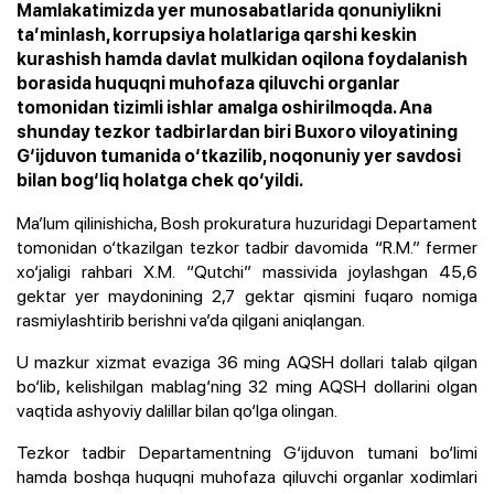
Mamlakatimizda yer munosabatlarida qonuniylikni
ta’minlash, korrupsiya holatlariga qarshi keskin
kurashish hamda davlat mulkidan oqilona foydalanish
borasida huquqni muhofaza qiluvchi organlar
tomonidan tizimli ishlar amalga oshirilmoqda. Ana
shunday tezkor tadbirlardan biri Buxoro viloyatining
G‘ijduvon tumanida o‘tkazilib, noqonuniy yer savdosi
bilan bog‘liq holatga chek qo‘yildi.
Ma’lum qilinishicha, Bosh prokuratura huzuridagi Departament
tomonidan o‘tkazilgan tezkor tadbir davomida “R.M.” fermer
xo‘jaligi rahbari X.M. “Qutchi” massivida joylashgan 45,6
gektar yer maydonining 2,7 gektar qismini fuqaro nomiga
rasmiylashtirib berishni va’da qilgani aniqlangan.
U mazkur xizmat evaziga 36 ming AQSH dollari talab qilgan
bo‘lib, kelishilgan mablag‘ning 32 ming AQSH dollarini olgan
vaqtida ashyoviy dalillar bilan qo‘lga olingan.
Tezkor tadbir Departamentning G‘ijduvon tumani bo‘limi
hamda boshqa huquqni muhofaza qiluvchi organlar xodimlari