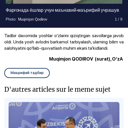
Фарғонада ёшлар учун маънавий-маърифий учрашув
Photo
Photo
Photo
Photo
Photo
Photo
Photo
Photo
Photo
:
:
:
:
:
:
:
:
:
Muqimjon Qodirov
Muqimjon Qodirov
Muqimjon Qodirov
Muqimjon Qodirov
Muqimjon Qodirov
Muqimjon Qodirov
Muqimjon Qodirov
Muqimjon Qodirov
Muqimjon Qodirov
1
1
1
1
1
1
1
1
1
/
/
/
/
/
/
/
/
/
9
9
9
9
9
9
9
9
9
Tadbir davomida yoshlar o‘zlarini qiziqtirgan savollarga javob
oldi. Unda yosh avlodni barkamol tarbiyalash, ularning bilim va
salohiyatini qo‘llab-quvvatlash muhim ekani ta’kidlandi.
Muqimjon QODIROV (surat), O‘zA
Маърифий тадбир
D'autres articles sur le meme sujet