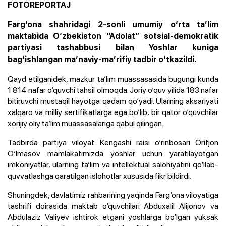
FOTOREPORTAJ
Farg‘ona shahridagi 2-sonli umumiy o‘rta ta’lim
maktabida O‘zbekiston “Adolat” sotsial-demokratik
partiyasi tashabbusi bilan Yoshlar kuniga
bag‘ishlangan ma’naviy-ma’rifiy tadbir o‘tkazildi.
Qayd etilganidek, mazkur ta’lim muassasasida bugungi kunda
1 814 nafar o‘quvchi tahsil olmoqda. Joriy o‘quv yilida 183 nafar
bitiruvchi mustaqil hayotga qadam qo‘yadi. Ularning aksariyati
xalqaro va milliy sertifikatlarga ega bo‘lib, bir qator o‘quvchilar
xorijiy oliy ta’lim muassasalariga qabul qilingan.
Tadbirda partiya viloyat Kengashi raisi o‘rinbosari Orifjon
O‘lmasov mamlakatimizda yoshlar uchun yaratilayotgan
imkoniyatlar, ularning ta’lim va intellektual salohiyatini qo‘llab-
quvvatlashga qaratilgan islohotlar xususida fikr bildirdi.
Shuningdek, davlatimiz rahbarining yaqinda Farg‘ona viloyatiga
tashrifi doirasida maktab o‘quvchilari Abduxalil Alijonov va
Abdulaziz Valiyev ishtirok etgani yoshlarga bo‘lgan yuksak