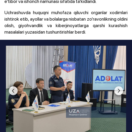
e’tibor va ishonch namunasi sifatida ta’kidlandi.
Uchrashuvda huquqni muhofaza qiluvchi organlar xodimlari
ishtirok etib, ayollar va bolalarga nisbatan zo‘ravonlikning oldini
olish, giyohvandlik va kiberjinoyatlarga qarshi kurashish
masalalari yuzasidan tushuntirishlar berdi.