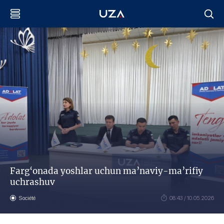
Farg‘onada yoshlar uchun ma’naviy-ma’rifiy
uchrashuv
Société
08:43 / 10.05.2026