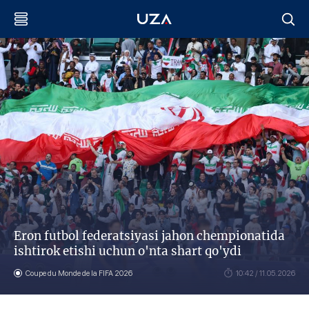
Eron futbol federatsiyasi jahon chempionatida
ishtirok etishi uchun o'nta shart qo'ydi
Coupe du Monde de la FIFA 2026
10:42 / 11.05.2026