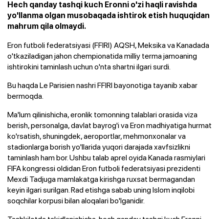
Hech qanday tashqi kuch Eronni o'zi haqli ravishda
yo'llanma olgan musobaqada ishtirok etish huquqidan
mahrum qila olmaydi.
Eron futboli federatsiyasi (FFIRI) AQSH, Meksika va Kanadada
o'tkaziladigan jahon chempionatida milliy terma jamoaning
ishtirokini taminlash uchun o'nta shartni ilgari surdi.
Bu haqda Le Parisien nashri FFIRI bayonotiga tayanib xabar
bermoqda.
Ma'lum qilinishicha, eronlik tomonning talablari orasida viza
berish, personalga, davlat bayrog'i va Eron madhiyatiga hurmat
ko'rsatish, shuningdek, aeroportlar, mehmonxonalar va
stadionlarga borish yo'llarida yuqori darajada xavfsizlikni
taminlash ham bor. Ushbu talab aprel oyida Kanada rasmiylari
FIFA kongressi oldidan Eron futboli federatsiyasi prezidenti
Mexdi Tadjuga mamlakatga kirishga ruxsat bermagandan
keyin ilgari surilgan. Rad etishga sabab uning Islom inqilobi
soqchilar korpusi bilan aloqalari bo'lganidir.
Tashkilotda takidlanishicha, hech qanday tashqi kuch Eronni