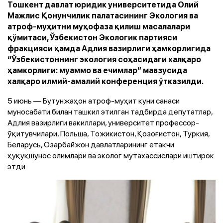
Тошкент давлат юридик университетида Олий
Мажлис Қонунчилик палатасининг Экология ва
атроф-муҳитни муҳофаза қилиш масалалари
қўмитаси, Ўзбекистон Экологик партияси
фракцияси ҳамда Адлия вазирлиги ҳамкорлигида
“Ўзбекистоннинг экология соҳасидаги халқаро
ҳамкорлиги: муаммо ва ечимлар” мавзусида
халқаро илмий-амалий конференция ўтказилди.
5 июнь — Бутунжаҳон атроф-муҳит куни санаси
муносабати билан ташкил этилган тадбирда депутатлар,
Адлия вазирлиги вакиллари, университет профессор-
ўқитувчилари, Польша, Тожикистон, Қозоғистон, Туркия,
Беларусь, Озарбайжон давлатларининг етакчи
ҳуқуқшунос олимлари ва эколог мутахассислари иштирок
этди.