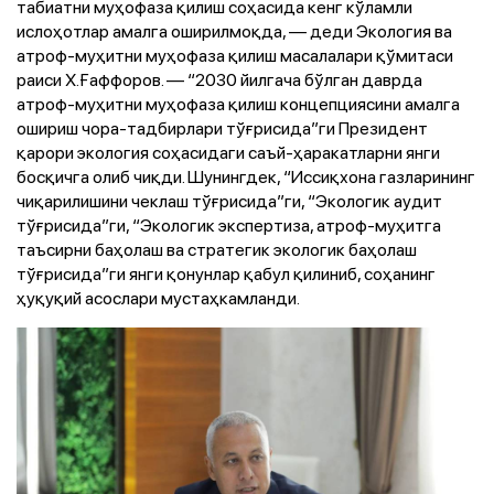
табиатни муҳофаза қилиш соҳасида кенг кўламли
ислоҳотлар амалга оширилмоқда, — деди Экология ва
атроф-муҳитни муҳофаза қилиш масалалари қўмитаси
раиси Х.Ғаффоров. — “2030 йилгача бўлган даврда
атроф-муҳитни муҳофаза қилиш концепциясини амалга
ошириш чора-тадбирлари тўғрисида”ги Президент
қарори экология соҳасидаги саъй-ҳаракатларни янги
босқичга олиб чиқди. Шунингдек, “Иссиқхона газларининг
чиқарилишини чеклаш тўғрисида”ги, “Экологик аудит
тўғрисида”ги, “Экологик экспертиза, атроф-муҳитга
таъсирни баҳолаш ва стратегик экологик баҳолаш
тўғрисида”ги янги қонунлар қабул қилиниб, соҳанинг
ҳуқуқий асослари мустаҳкамланди.