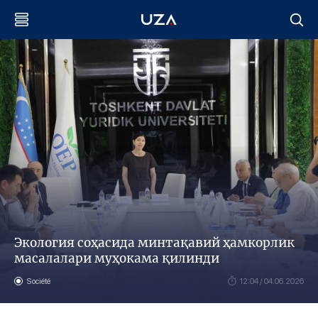
Экология соҳасида минтақавий ҳамкорлик
масалалари муҳокама қилинди
Société
12:04 / 04.06.2026