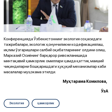
Конференцияда Ўзбекистоннинг экология соҳасидаги
тажрибалари, экологик қонунчиликни кодефикациялаш,
иқлим ўзгаришлари салбий оқибатларининг олдини олиш,
Марказий Осиёнинг барқарор ривожланишида
минтақавий ҳамкорлик омиллари ҳамда қаттиқ маиший
чиқиндиларни бошқаришдаги ҳуқуқий механизмлар каби
масалалар муҳокама этилди.
Муҳтарама Комилова,
ЎзА
Экология
ҳамкорлик