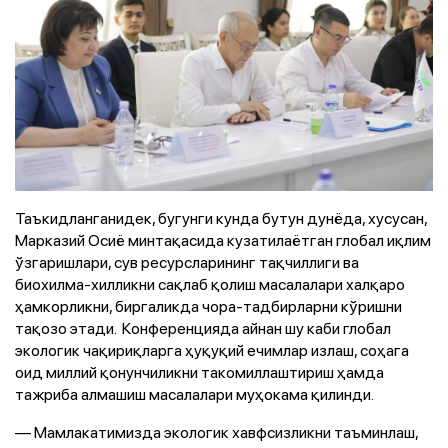
Таъкидланганидек, бугунги кунда бутун дунёда, хусусан,
Марказий Осиё минтақасида кузатилаётган глобал иқлим
ўзгаришлари, сув ресурсларининг тақчиллиги ва
биохилма-хилликни сақлаб қолиш масалалари халқаро
ҳамкорликни, биргаликда чора-тадбирларни кўришни
тақозо этади. Конференцияда айнан шу каби глобал
экологик чақириқларга ҳуқуқий ечимлар излаш, соҳага
оид миллий қонунчиликни такомиллаштириш ҳамда
тажриба алмашиш масалалари муҳокама қилинди.
— Мамлакатимизда экологик хавфсизликни таъминлаш,