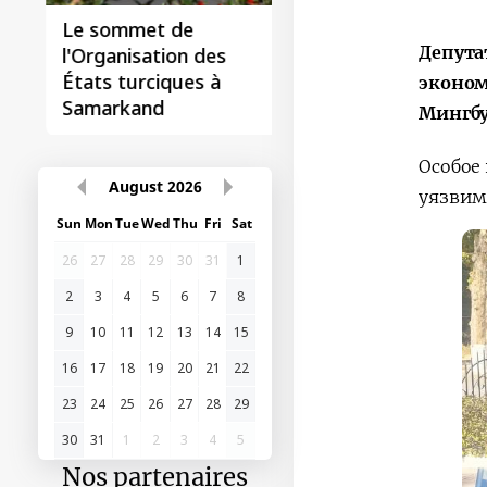
Le sommet de
Депута
l'Organisation des
États turciques à
эконом
Samarkand
Мингбу
Особое
August
2026
уязвим
Sun
Mon
Tue
Wed
Thu
Fri
Sat
26
27
28
29
30
31
1
2
3
4
5
6
7
8
9
10
11
12
13
14
15
16
17
18
19
20
21
22
23
24
25
26
27
28
29
30
31
1
2
3
4
5
Nos partenaires