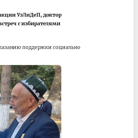
акции УзЛиДеП, доктор
встреч с избирателями
оказанию поддержки социально