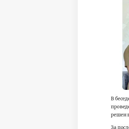
В бесе
провед
решен 
За пос