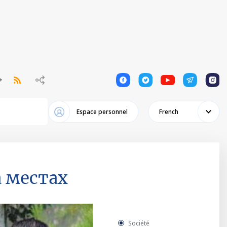
1
1
1
1
1
Espace personnel
French
 местах
Société