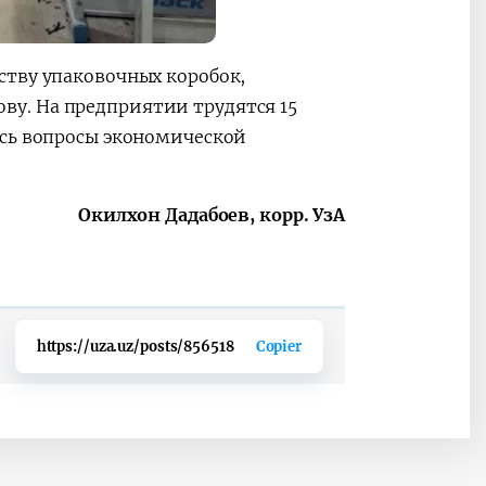
ству упаковочных коробок,
у. На предприятии трудятся 15
ись вопросы экономической
Окилхон Дадабоев, корр. УзА
https://uza.uz/posts/856518
Copier