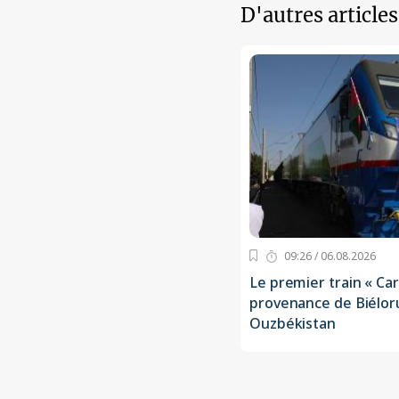
D'autres article
09:26 / 06.08.2026
Le premier train « Ca
provenance de Biéloru
Ouzbékistan