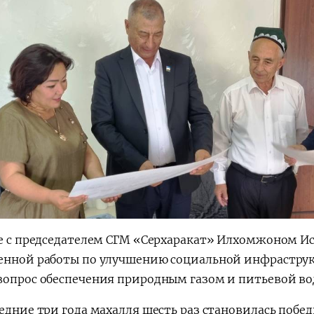
де с председателем СГМ «Серхаракат» Илхомжоном 
енной работы по улучшению социальной инфраструкт
вопрос обеспечения природным газом и питьевой во
ледние три года махалля шесть раз становилась по