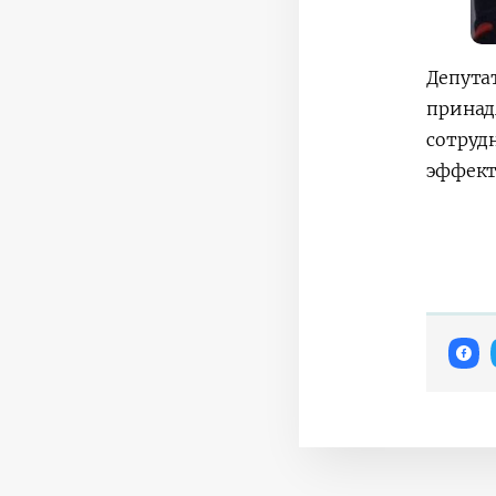
Депута
принад
сотруд
эффект