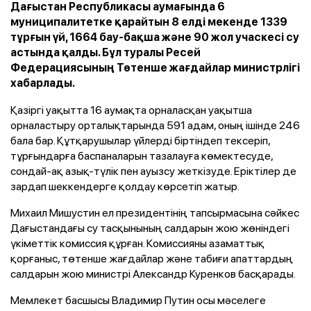
Дағыстан Республикасы аумағында 6
муниципалитетке қарайтын 8 елді мекенде 1339
тұрғын үй, 1664 бау-бақша және 90 жол учаскесі су
астында қалды. Бұл туралы Ресей
Федерациясының Төтенше жағдайлар министрлігі
хабарлады.
Қазіргі уақытта 16 аумақта орналасқан уақытша
орналастыру орталықтарында 591 адам, оның ішінде 246
бала бар. Құтқарушылар үйлерді біртіндеп тексеріп,
тұрғындарға баспаналарын тазалауға көмектесуде,
сондай-ақ азық-түлік пен ауызсу жеткізуде. Еріктілер де
зардап шеккендерге қолдау көрсетіп жатыр.
Михаил Мишустин ел президентінің тапсырмасына сәйкес
Дағыстандағы су тасқынының салдарын жою жөніндегі
үкіметтік комиссия құрған. Комиссияны азаматтық
қорғаныс, төтенше жағдайлар және табиғи апаттардың
салдарын жою министрі Александр Куренков басқарады.
Мемлекет басшысы Владимир Путин осы мәселеге