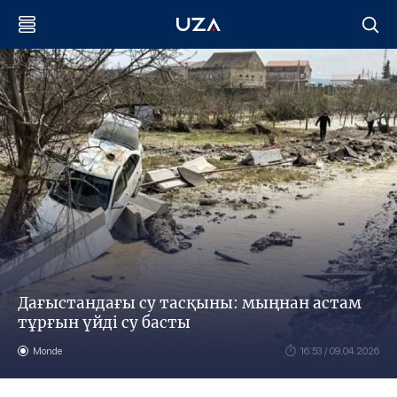
Дағыстандағы су тасқыны: мыңнан астам
тұрғын үйді су басты
Monde
16:53 / 09.04.2026