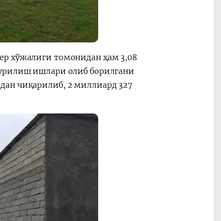
ер хўжалиги томонидан ҳам 3,08
қурилиш ишлари олиб борилгани
дан чиқарилиб, 2 миллиард 327