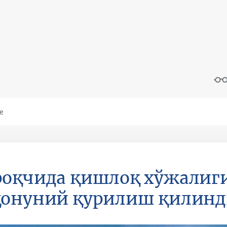
оқчида қишлоқ хўжалиги
қонуний қурилиш қилин