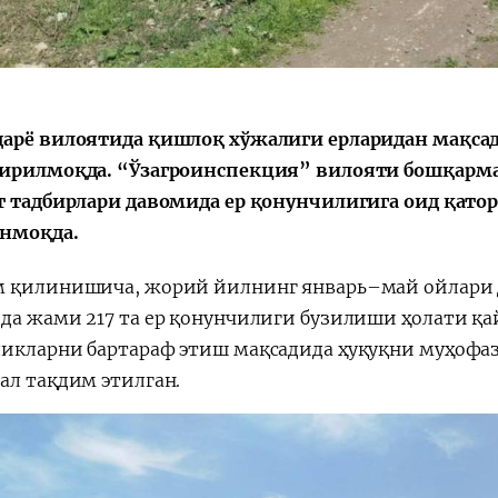
арё вилоятида қишлоқ хўжалиги ерларидан мақса
ирилмоқда. “Ўзагроинспекция” вилояти бошқарма
т тадбирлари давомида ер қонунчилигига оид қато
нмоқда.
 қилинишича, жорий йилнинг январь–май ойлари д
да жами 217 та ер қонунчилиги бузилиши ҳолати қа
икларни бартараф этиш мақсадида ҳуқуқни муҳофаза
ал тақдим этилган.