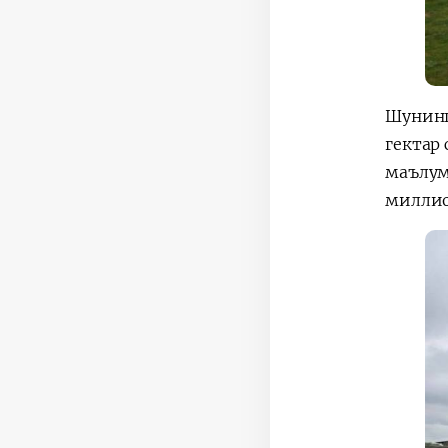
Шунинг
гектар
маълум
миллио