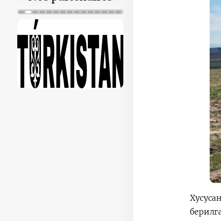
Хусуса
берилг