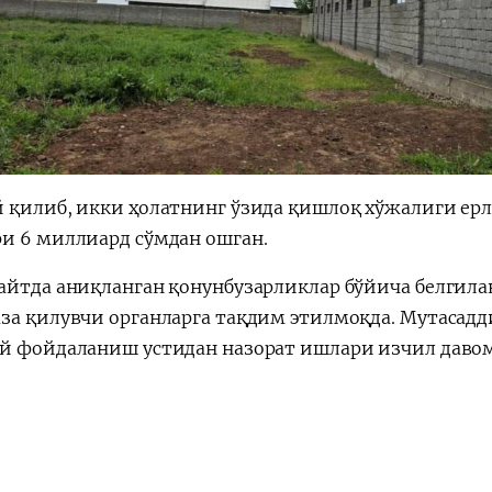
 қилиб, икки ҳолатнинг ўзида қишлоқ хўжалиги ерл
и 6 миллиард сўмдан ошган.
айтда аниқланган қонунбузарликлар бўйича белгила
за қилувчи органларга тақдим этилмоқда. Мутасадди
й фойдаланиш устидан назорат ишлари изчил даво