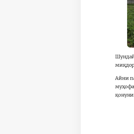
Шундай
миқдор
Айни п
муҳофа
қонуни