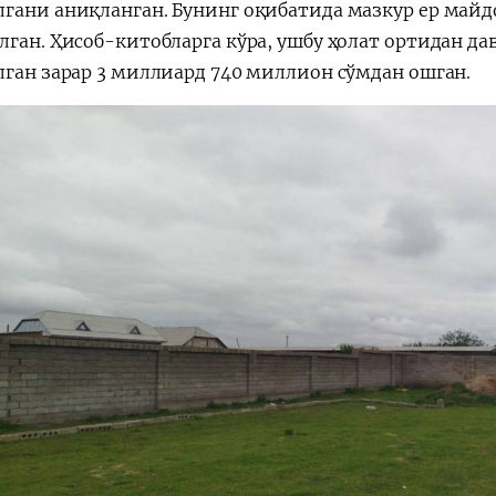
гани аниқланган. Бунинг оқибатида мазкур ер май
лган. Ҳисоб-китобларга кўра, ушбу ҳолат ортидан д
лган зарар 3 миллиард 740 миллион сўмдан ошган.