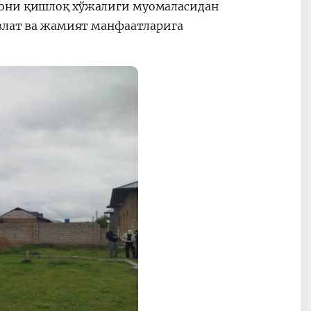
дони қишлоқ хўжалиги муомаласидан
авлат ва жамият манфаатларига