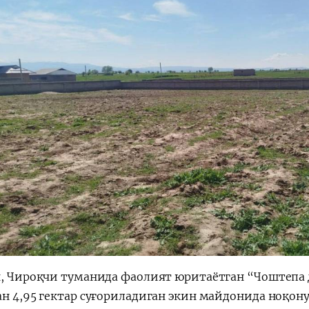
н, Чироқчи туманида фаолият юритаётган “Чоштепа
ан 4,95 гектар суғориладиган экин майдонида ноқо