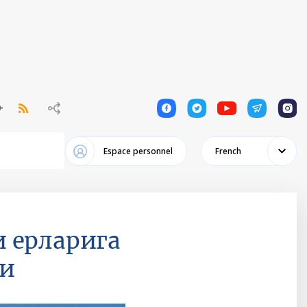
1
1
1
1
1
Espace personnel
French
 ерларига
ди