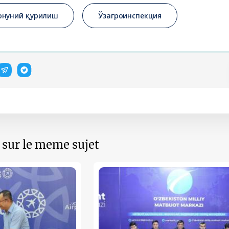
онуний қурилиш
Ўзагроинспекция
s sur le meme sujet