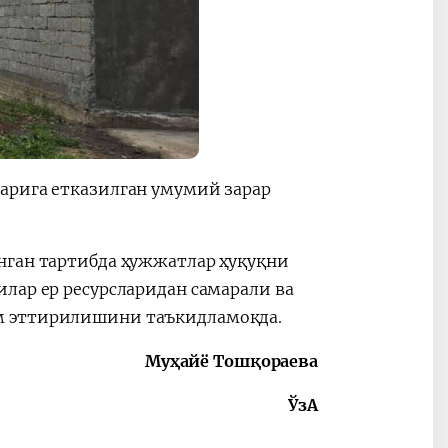
арига етказилган умумий зарар
нган тартибда ҳужжатлар ҳуқуқни
лар ер ресурсларидан самарали ва
м эттирилишини таъкидламоқда.
Муҳайё Тошқораева
ЎзА