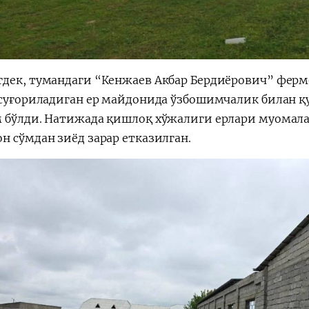
дек, тумандаги “Кенжаев Акбар Бердиёрович” ферм
 суғориладиган ер майдонида ўзбошимчалик билан 
 бўлди. Натижада қишлоқ хўжалиги ерлари муомала
н сўмдан зиёд зарар етказилган.