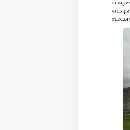
оширил
чиқари
еткази