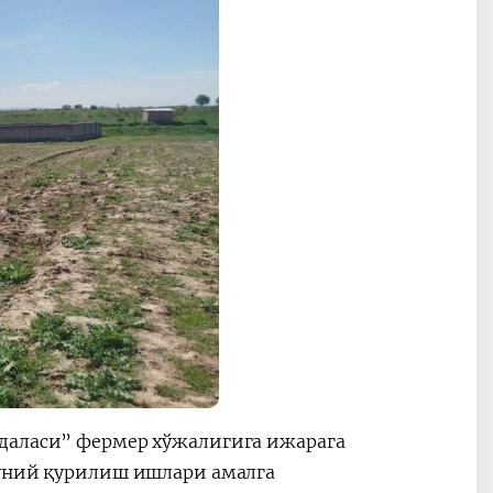
 даласи” фермер хўжалигига ижарага
нуний қурилиш ишлари амалга