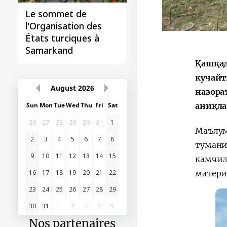
Le sommet de
l'Organisation des
États turciques à
Samarkand
Қашқад
кучайт
August
2026
назора
аниқла
Sun
Mon
Tue
Wed
Thu
Fri
Sat
26
27
28
29
30
31
1
Маълум
2
3
4
5
6
7
8
тумани
9
10
11
12
13
14
15
камчил
матери
16
17
18
19
20
21
22
23
24
25
26
27
28
29
30
31
1
2
3
4
5
Nos partenaires