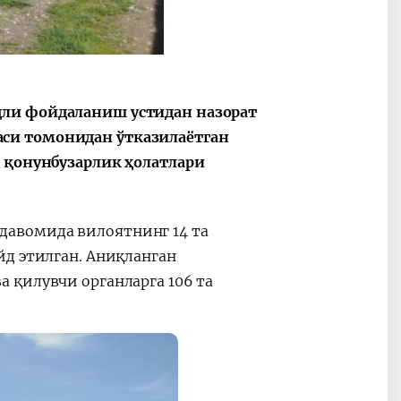
дли фойдаланиш устидан назорат
си томонидан ўтказилаётган
р қонунбузарлик ҳолатлари
авомида вилоятнинг 14 та
йд этилган. Аниқланган
 қилувчи органларга 106 та