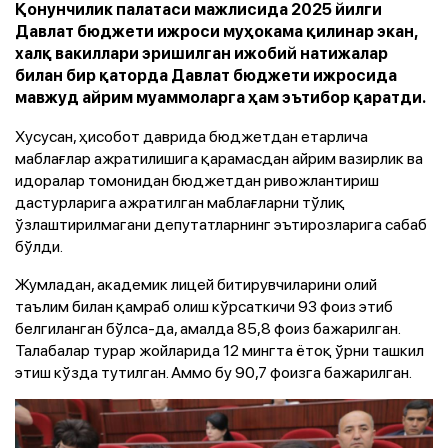
Қонунчилик палатаси мажлисида 2025 йилги
Давлат бюджети ижроси муҳокама қилинар экан,
халқ вакиллари эришилган ижобий натижалар
билан бир қаторда Давлат бюджети ижросида
мавжуд айрим муаммоларга ҳам эътибор қаратди.
Хусусан, ҳисобот даврида бюджетдан етарлича
маблағлар ажратилишига қарамасдан айрим вазирлик ва
идоралар томонидан бюджетдан ривожлантириш
дастурларига ажратилган маблағларни тўлиқ
ўзлаштирилмагани депутатларнинг эътирозларига сабаб
бўлди.
Жумладан, академик лицей битирувчиларини олий
таълим билан қамраб олиш кўрсаткичи 93 фоиз этиб
белгиланган бўлса-да, амалда 85,8 фоиз бажарилган.
Талабалар турар жойларида 12 мингта ётоқ ўрни ташкил
этиш кўзда тутилган. Аммо бу 90,7 фоизга бажарилган.