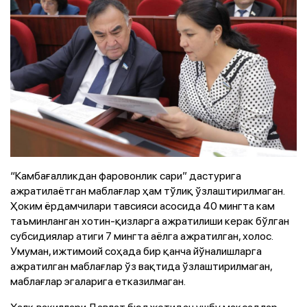
“Камбағалликдан фаровонлик сари” дастурига
ажратилаётган маблағлар ҳам тўлиқ ўзлаштирилмаган.
Ҳоким ёрдамчилари тавсияси асосида 40 мингта кам
таъминланган хотин-қизларга ажратилиши керак бўлган
субсидиялар атиги 7 мингта аёлга ажратилган, холос.
Умуман, ижтимоий соҳада бир қанча йўналишларга
ажратилган маблағлар ўз вақтида ўзлаштирилмаган,
маблағлар эгаларига етказилмаган.