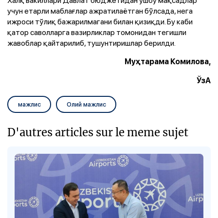
Халқ вакиллари Давлат бюджетидан ушбу мақсадлар
учун етарли маблағлар ажратилаётган бўлсада, нега
ижроси тўлиқ бажарилмагани билан қизиқди. Бу каби
қатор саволларга вазирликлар томонидан тегишли
жавоблар қайтарилиб, тушунтиришлар берилди.
Муҳтарама Комилова,
ЎзА
мажлис
Олий мажлис
D'autres articles sur le meme sujet