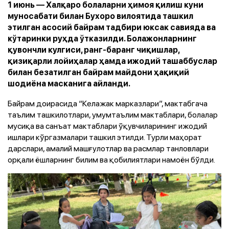
1 июнь — Халқаро болаларни ҳимоя қилиш куни
муносабати билан Бухоро вилоятида ташкил
этилган асосий байрам тадбири юксак савияда ва
кўтаринки руҳда ўтказилди. Болажонларнинг
қувончли кулгиси, ранг-баранг чиқишлар,
қизиқарли лойиҳалар ҳамда ижодий ташаббуслар
билан безатилган байрам майдони ҳақиқий
шодиёна масканига айланди.
Байрам доирасида “Келажак марказлари”, мактабгача
таълим ташкилотлари, умумтаълим мактаблари, болалар
мусиқа ва санъат мактаблари ўқувчиларининг ижодий
ишлари кўргазмалари ташкил этилди. Турли маҳорат
дарслари, амалий машғулотлар ва расмлар танловлари
орқали ёшларнинг билим ва қобилиятлари намоён бўлди.