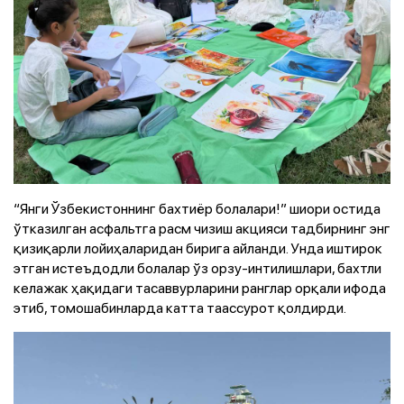
“Янги Ўзбекистоннинг бахтиёр болалари!” шиори остида
ўтказилган асфальтга расм чизиш акцияси тадбирнинг энг
қизиқарли лойиҳаларидан бирига айланди. Унда иштирок
этган истеъдодли болалар ўз орзу-интилишлари, бахтли
келажак ҳақидаги тасаввурларини ранглар орқали ифода
этиб, томошабинларда катта таассурот қолдирди.