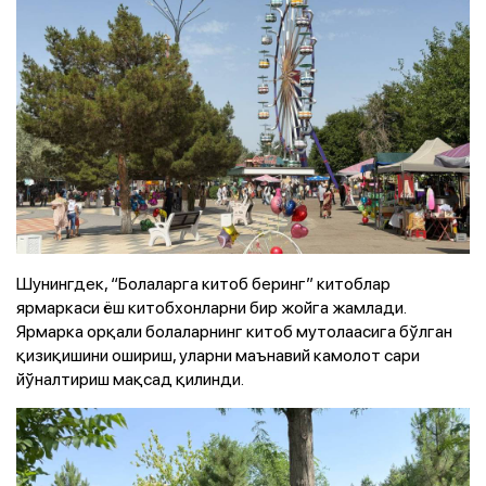
Шунингдек, “Болаларга китоб беринг” китоблар
ярмаркаси ёш китобхонларни бир жойга жамлади.
Ярмарка орқали болаларнинг китоб мутолаасига бўлган
қизиқишини ошириш, уларни маънавий камолот сари
йўналтириш мақсад қилинди.