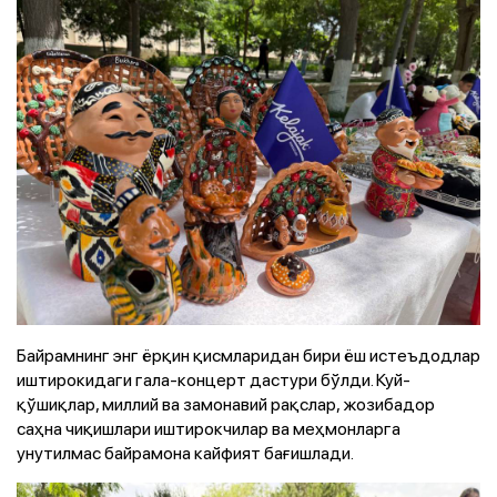
Байрамнинг энг ёрқин қисмларидан бири ёш истеъдодлар
иштирокидаги гала-концерт дастури бўлди. Куй-
қўшиқлар, миллий ва замонавий рақслар, жозибадор
саҳна чиқишлари иштирокчилар ва меҳмонларга
унутилмас байрамона кайфият бағишлади.