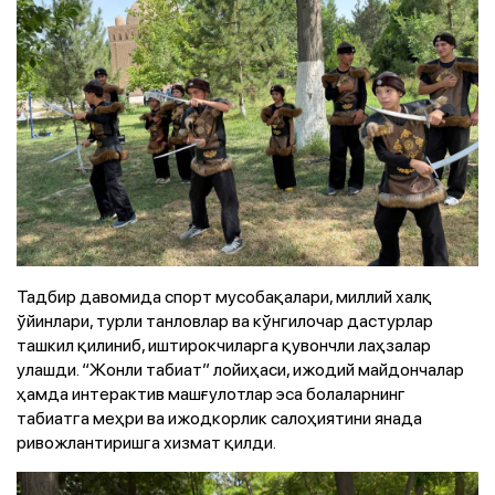
Тадбир давомида спорт мусобақалари, миллий халқ
ўйинлари, турли танловлар ва кўнгилочар дастурлар
ташкил қилиниб, иштирокчиларга қувончли лаҳзалар
улашди. “Жонли табиат” лойиҳаси, ижодий майдончалар
ҳамда интерактив машғулотлар эса болаларнинг
табиатга меҳри ва ижодкорлик салоҳиятини янада
ривожлантиришга хизмат қилди.