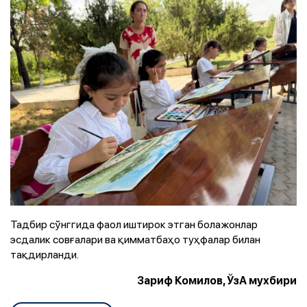
Тадбир сўнггида фаол иштирок этган болажонлар
эсдалик совғалари ва қимматбаҳо туҳфалар билан
тақдирланди.
Зариф Комилов, ЎзА мухбири