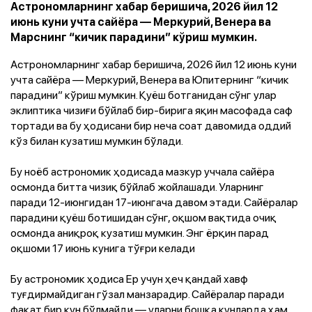
Астрономларнинг хабар беришича, 2026 йил 12
июнь куни учта сайёра — Меркурий, Венера ва
Марснинг “кичик парадини” кўриш мумкин.
Астрономларнинг хабар беришича, 2026 йил 12 июнь куни
учта сайёра — Меркурий, Венера ва Юпитернинг “кичик
парадини” кўриш мумкин. Қуёш ботганидан сўнг улар
эклиптика чизиғи бўйлаб бир-бирига яқин масофада саф
тортади ва бу ҳодисани бир неча соат давомида оддий
кўз билан кузатиш мумкин бўлади.
Бу ноёб астрономик ҳодисада мазкур уччала сайёра
осмонда битта чизиқ бўйлаб жойлашади. Уларнинг
паради 12-июнгидан
17-июнгача
давом этади. Сайёралар
парадини қуёш ботишидан сўнг, оқшом вақтида очиқ
осмонда аниқроқ кузатиш мумкин. Энг ёрқин парад
оқшоми
17 июнь
кунига тўғри келади
Бу астрономик ҳодиса Ер учун ҳеч қандай хавф
туғдирмайдиган гўзал манзарадир. Сайёралар паради
фақат бир кун бўлмайди — уларни бошқа кунларда ҳам