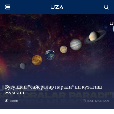
Бугундан "сайёралар паради”ни кузатиш
мумкин
Société
18:01 / 12.06.2026