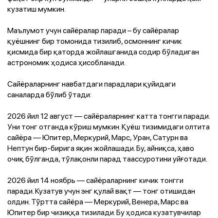
кузатиш мумкин.
Маълумот учун сайёралар паради – бу сайёралар
қуёшнинг бир томонида тизилиб, осмоннинг кичик
қисмида бир қаторда жойлашганида содир бўладиган
астрономик ҳодиса ҳисобланади.
Сайёраларнинг навбатдаги парадлари қуйидаги
саналарда бўлиб ўтади:
2026 йил 12 август — сайёраларнинг катта тонгги паради.
Уни тонг отганда кўриш мумкин. Қуёш тизимидаги олтита
сайёра — Юпитер, Меркурий, Марс, Уран, Сатурн ва
Нептун бир-бирига яқин жойлашади. Бу, айниқса, ҳаво
очиқ бўлганда, тўлақонли парад таассуротини уйғотади.
2026 йил 14 ноябрь — сайёраларнинг кичик тонгги
паради. Кузатув учун энг қулай вақт — тонг отишидан
олдин. Тўртта сайёра — Меркурий, Венера, Марс ва
Юпитер бир чизиққа тизилади. Бу ҳодиса кузатувчилар