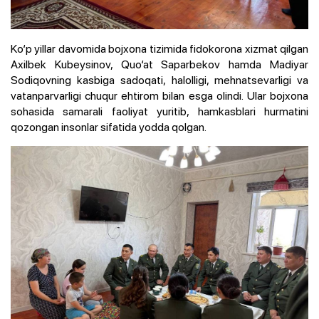
Ko‘p yillar davomida bojxona tizimida fidokorona xizmat qilgan
Axilbek Kubeysinov, Quo‘at Saparbekov hamda Madiyar
Sodiqovning kasbiga sadoqati, halolligi, mehnatsevarligi va
vatanparvarligi chuqur ehtirom bilan esga olindi. Ular bojxona
sohasida samarali faoliyat yuritib, hamkasblari hurmatini
qozongan insonlar sifatida yodda qolgan.