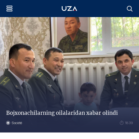
Bojxonachilarning oilalaridan xabar olindi
Société
18:39