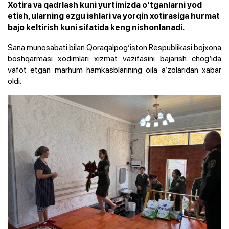
Xotira va qadrlash kuni yurtimizda o‘tganlarni yod
etish, ularning ezgu ishlari va yorqin xotirasiga hurmat
bajo keltirish kuni sifatida keng nishonlanadi.
Sana munosabati bilan Qoraqalpog‘iston Respublikasi bojxona
boshqarmasi xodimlari xizmat vazifasini bajarish chog‘ida
vafot etgan marhum hamkasblarining oila a’zolaridan xabar
oldi.