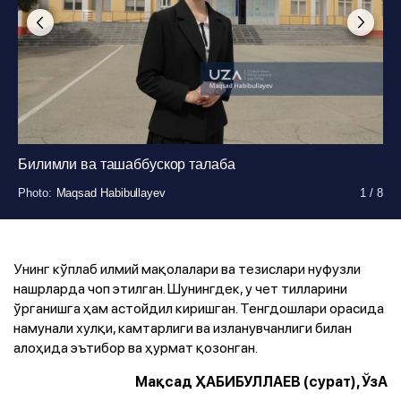
Билимли ва ташаббускор талаба
Photo
Photo
Photo
Photo
Photo
Photo
Photo
Photo
:
:
:
:
:
:
:
:
Maqsad Habibullayev
Maqsad Habibullayev
Maqsad Habibullayev
Maqsad Habibullayev
Maqsad Habibullayev
Maqsad Habibullayev
Maqsad Habibullayev
Maqsad Habibullayev
1
1
1
1
1
1
1
1
/
/
/
/
/
/
/
/
8
8
8
8
8
8
8
8
Унинг кўплаб илмий мақолалари ва тезислари нуфузли
нашрларда чоп этилган. Шунингдек, у чет тилларини
ўрганишга ҳам астойдил киришган. Тенгдошлари орасида
намунали хулқи, камтарлиги ва изланувчанлиги билан
алоҳида эътибор ва ҳурмат қозонган.
Мақсад ҲАБИБУЛЛАЕВ (сурат), ЎзА