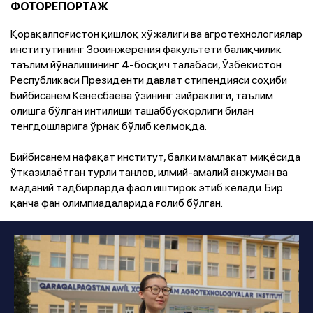
ФОТОРЕПОРТАЖ
Қорақалпоғистон қишлоқ хўжалиги ва агротехнологиялар
институтининг Зооинжерения факультети балиқчилик
таълим йўналишининг 4-босқич талабаси, Ўзбекистон
Республикаси Президенти давлат стипендияси соҳиби
Бийбисанем Кенесбаева ўзининг зийраклиги, таълим
олишга бўлган интилиши ташаббускорлиги билан
тенгдошларига ўрнак бўлиб келмоқда.
Бийбисанем нафақат институт, балки мамлакат миқёсида
ўтказилаётган турли танлов, илмий-амалий анжуман ва
маданий тадбирларда фаол иштирок этиб келади. Бир
қанча фан олимпиадаларида ғолиб бўлган.