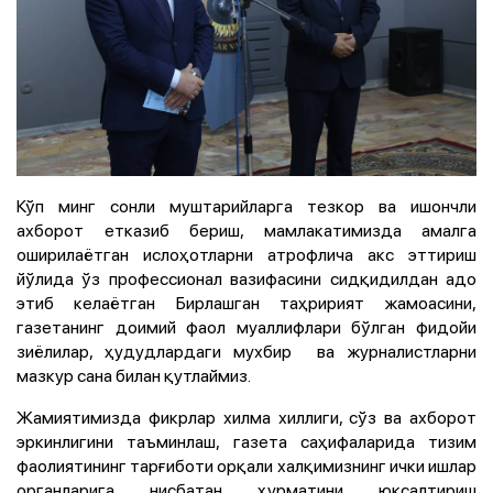
Кўп минг сонли муштарийларга тезкор ва ишончли
ахборот етказиб бериш, мамлакатимизда амалга
оширилаётган ислоҳотларни атрофлича акс эттириш
йўлида ўз профессионал вазифасини сидқидилдан адо
этиб келаётган Бирлашган таҳририят жамоасини,
газетанинг доимий фаол муаллифлари бўлган фидойи
зиёлилар, ҳудудлардаги мухбир ва журналистларни
мазкур сана билан қутлаймиз.
Жамиятимизда фикрлар хилма хиллиги, сўз ва ахборот
эркинлигини таъминлаш, газета саҳифаларида тизим
фаолиятининг тарғиботи орқали халқимизнинг ички ишлар
органларига нисбатан ҳурматини юксалтириш