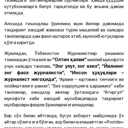
тизимдаги “Ватанпарварлик бурчаклари” ҳамда ҳудудий
кутубхоналарга бепул тарқатилди ва бу анъана давом
этмоқда.
Алоҳида таъкидлаш ўринлики, яқин йиллар давомида
таҳририят ижодий жамоаси турли маҳаллий ва халқаро
танловларда ҳам фаол иштирок этиб, муносиб ютуқларни
қўлга киритди.
Жумладан, Ўзбекистон Журналистлар уюшмаси
томонидан ўтказилган
миллий мукофоти
“Олтин қалам”
учун халқаро танлови,
“Энг улуғ, энг азиз”,
“Йилнинг
энг фаол журналисти”,
“Инсон ҳуқуқлари –
“Армия – юртимиз тинчлиги ва
журналист нигоҳида”,
осойишталиги рамзи”, “Биз коррупцияга қаршимиз” каби
танловлар, ижодкор аёллар ўртасидаги “Атиргул”
мукофоти каби ижодий мусобақаларда таҳририят
мухбирлари фахрли ўринларни эгалладилар.
Бир сўз билан айтганда, бугун ахборот майдонида ўз
айтар сўзига эга бўлган, аср билан юзлашаётган «Postda»