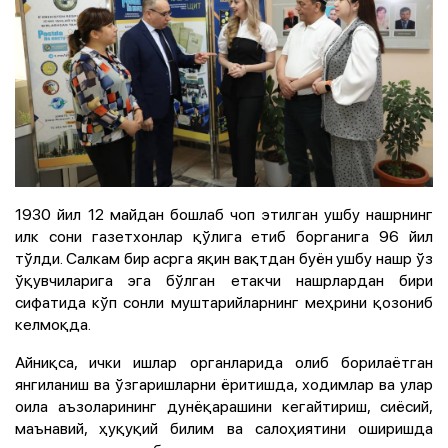
1930 йил 12 майдан бошлаб чоп этилган ушбу нашрнинг
илк сони газетхонлар қўлига етиб борганига 96 йил
тўлди. Салкам бир асрга яқин вақтдан буён ушбу нашр ўз
ўқувчиларига эга бўлган етакчи нашрлардан бири
сифатида кўп сонли муштарийларнинг меҳрини қозониб
келмоқда.
Айниқса, ички ишлар органларида олиб борилаётган
янгиланиш ва ўзгаришларни ёритишда, ходимлар ва улар
оила аъзоларининг дунёқарашини кегайтириш, сиёсий,
маънавий, ҳуқуқий билим ва салоҳиятини оширишда