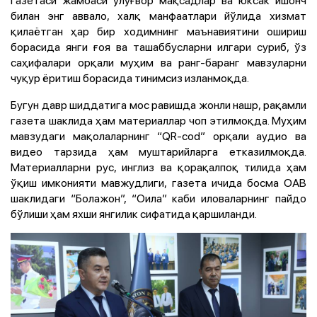
газетаси жамоаси улуғвор мақсадлар ва юксак ишонч
билан энг аввало, халқ манфаатлари йўлида хизмат
қилаётган ҳар бир ходимнинг маънавиятини ошириш
борасида янги ғоя ва ташаббусларни илгари суриб, ўз
саҳифалари орқали муҳим ва ранг-баранг мавзуларни
чуқур ёритиш борасида тинимсиз изланмоқда.
Бугун давр шиддатига мос равишда жонли нашр, рақамли
газета шаклида ҳам материаллар чоп этилмоқда. Муҳим
мавзудаги мақолаларнинг “QR-cod” орқали аудио ва
видео тарзида ҳам муштарийларга етказилмоқда.
Материалларни рус, инглиз ва қорақалпоқ тилида ҳам
ўқиш имконияти мавжудлиги, газета ичида босма ОАВ
шаклидаги “Болажон”, “Оила” каби иловаларнинг пайдо
бўлиши ҳам яхши янгилик сифатида қаршиланди.