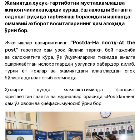
Жамиятда ҳуқуқ-тартиботни мустаҳкамлаш ва
жиноятчиликка қарши кураш, ёш авлодни Ватанга
садоқат руҳида тарбиялаш борасидаги ишларда
оммавий ахборот воситаларининг ҳам алоҳида
ўрни бор.
Ички ишлар вазирлигининг
“Postda-На посту-At the
газетаси ҳам узоқ йиллик
тарихи, бой тажриба
post”
ва
салоҳиятига кўра, ўз ўқувчиларини тизимда амалга
оширилаётган ислоҳотлардан узлуксиз хабардор қилиб,
турли ёт ғоялар ва жамиятдаги иллатлардан огоҳ
бўлишга даъват этиб келмоқда.
Ҳозирги кунда мамлакатимизда фаолият
юритаётган газета ва журналлар орасида «Postda»нинг
ҳам ўз овози ва қиёфаси, муносиб ўрни бор.