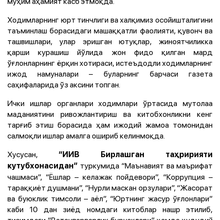
муҳим аҳамият касб этмоқда.
Ходимларнинг юрт тинчлиги ва халқимиз осойишталигини
таъминлаш борасидаги машаққатли фаолияти, қувонч ва
ташвишлари, улар эришган ютуқлар, жиноятчиликка
қарши курашиш йўлида жон фидо қилган мард
ўғлонларнинг ёрқин хотираси, истеъдодли ходимларнинг
ижод намуналари – буларнинг барчаси газета
саҳифаларида ўз аксини топган.
Ички ишлар органлари ходимлари ўртасида мутолаа
маданиятини ривожлантириш ва китобхонликни кенг
тарғиб этиш борасида ҳам ижодий жамоа томонидан
салмоқли ишлар амалга ошириб келинмоқда.
Хусусан,
“ИИВ Бирлашган таҳририяти
туркумида “Маънавият ва маърифат
кутубхонасидан”
чашмаси”, “Ёшлар – келажак пойдевори”, “Коррупция –
тараққиёт душмани”, “Нурли маскан орзулари”, “Жасорат
ва буюклик тимсоли – аёл”, “Юртнинг жасур ўғлонлари”
каби 10 дан зиёд номдаги китоблар нашр этилиб,