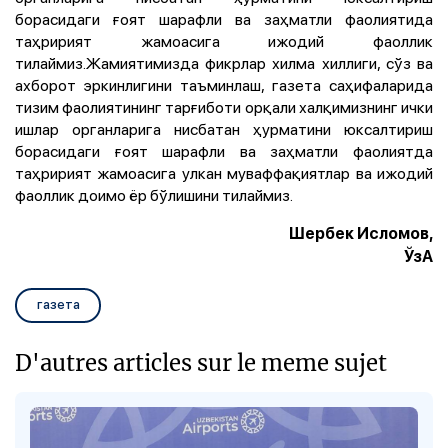
борасидаги ғоят шарафли ва заҳматли фаолиятида
таҳририят жамоасига ижодий фаоллик
тилаймиз.Жамиятимизда фикрлар хилма хиллиги, сўз ва
ахборот эркинлигини таъминлаш, газета саҳифаларида
тизим фаолиятининг тарғиботи орқали халқимизнинг ички
ишлар органларига нисбатан ҳурматини юксалтириш
борасидаги ғоят шарафли ва заҳматли фаолиятда
таҳририят жамоасига улкан муваффақиятлар ва ижодий
фаоллик доимо ёр бўлишини тилаймиз.
Шербек Исломов,
ЎзА
газета
D'autres articles sur le meme sujet