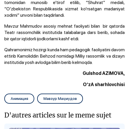
tomonidan munosib e’tirof etilib, “Shuhrat” medali,
“O‘zbekiston Respublikasida xizmat ko‘rsatgan madaniyat
xodimi” unvoni bilan taqdirlandi.
Mavzur Mahmudov asosiy mehnat faoliyati bilan bir qatorda
Teatr rassomchilik institutida talabalarga dars berib, sohada
bir qator iqtidorli ijodkorlarni kashf etdi.
Qahramonimiz hozirgi kunda ham pedagogik faoliyatini davom
ettirib
Kamoliddin Behzod nomidagi Milliy rassomlik va dizayn
institutida yosh avlodga bilim berib kelmoqda.
Gulshod AZIMOVA,
O‘zA sharhlovchisi
Анимация
Мавзур Маҳмудов
D'autres articles sur le meme sujet