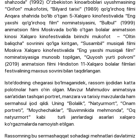
shahzoda” (1992) O‘zbekiston kinoarboblari uyushmasining
“Grifon” mukofotini, “Bilyard tarixi” (1989) qo‘g‘irchoq filmi
Anqara shahrida bo‘lib o‘tgan 5-Xalqaro kinofestivalida “Eng
yaxshi qo‘g‘irchoq film” nominatsiyasini, “Bulbul” (1999)
animatsion filmi Moskvada bo‘lib o‘tgan bolalar animatsion
kinosi Xalqaro kinofestivalida birinchi mukofot – “Oltin
baliqcha” sovrinini qo‘lga kiritgan, “Susambil” musiqali filmi
Moskva Xalqaro kinofestivalida “Eng yaxshi musiqali film”
nominatsiyasiga munosib topilgan, “Quyosh yurti polvoni”
(2019) animatsion filmi Hindiston 11-Xalqaro bolalar filmlari
festivalining maxsus sovrini bilan taqdirlangan.
Iste’dodning chegarasi bo‘lmaganidek, rassom ijodidan katta
polotnolar ham o‘rin olgan. Mavzur Mahmudov animatsiya
san’atidan tashqari portret, manzara va tarixiy mavzularda ham
sermahsul ijod qildi. Uning “Bolalik”, “Natyurmort”, “Onam
portreti”, “Moychechaklar”, “Buvimnikida mehmonda”, “Oq
natyurmort” kabi turli janrlardagi asarlari xalqaro
ko‘rgazmalarda namoyish etilgan.
Rassomning bu sermashaqqat sohadagi mehnatlari davlatimiz