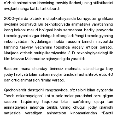
o‘zbek animatsion kinosining tasviriy ifodasi, uning stilistikasini
rivojlantirishga katta turtki berdi.
2000-yillarda o‘zbek multiplikatsiyasida kompyuter grafikasi
rivojlana boshlaydi. Bu texnologiyada animatsiya yaratishning
keng imkoni majud bo‘lgani bois sermehnat badiiy jarayonda
texnologiyani o‘zgartirishga bel bog‘ladi. Yangi texnologiyaning
imkoniyatidan foydalangan holda rassom birinchi navbatda
filmning tasviriy yechimini topishga asosiy e’tibor qaratdi.
Natijada o‘zbek multiplikatsiyasida 3 D texnologiyasidagi ilk
film Mavzur Mahmudov rejissyorligida yaratildi.
Rassom mana shunday tinimsiz mehnati, izlanishlarga boy
ijodiy faoliyati bilan sohani rivojlantirishda faol ishtirok etib, 40
dan ortiq animatsion filmlar yaratdi.
Qachonlardir dastgohli rangtasvirda, o‘z ta’biri bilan aytganda
“hech eskirmaydigan” katta polotnolar yaratishni orzu qilgan
rassom taqdirning taqozosi bilan san’atning qisqa turi
animatsiyada jahonga tanildi. Uning chuqur ijodiy izlanishi
natijasida yaratilgan animatsion kinoasarlaridan “Baxtli