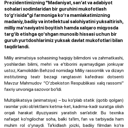
Prezidentimizning "Madaniyat, san’at va adabiyot
sohalari xodimlaridan bir guruhini mukofotlash
to‘g‘risida"gi farmoniga ko‘ra mamlakatimizning
madaniy, badiiy va intellektual salohiyatini yuksaltirish,
milliy ma’naviyatni boyitish hamda xalqaro miqyosda
targ‘ib etishga qo‘shgan munosib hissasi uchun bir
guruh yurtdoshlarimiz yuksak davlat mukofotlari bilan
taqdirlandi.
Milliy animatsiya sohasining haqiqiy bilimdoni va zahmatkashi,
yoshlardan bilimi, mehri va e’tiborini ayamaydigan jonkuyar
ustoz, Kamoliddin Behzod nomidagi Milliy rassomlik va dizayn
institutining teatr bezagi rangtasviri kafedrasi dotsenti
Mavzur Mahmudov “O‘zbekiston Respublikasi xalq rassomi”
faxriy unvoniga sazovor bo‘ldi.
Multiplikatsiya (animatsiya) – bu ko‘plab statik (qotib qolgan)
rasmlar yoki ob’ektlarni ketma-ket, kadrma-kadr suratga olish
orqali harakat illyuziyasini yaratish san’atidir. Bu texnika
nafaqat ko‘ngilochar soha, balki ta’lim, fan va tarbiyada ham
muhim rol o‘ynaydi. Ta’kidlash joizki, badiiy filmdan ko‘ra