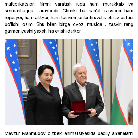
multiplikatsion filmni yaratish juda ham murakkab va
sermashaqqat jarayondir. Chunki bu san’at rassomi ham
rejissyor, ham aktyor, ham tasvirni jonlantiruvchi, obraz ustasi
bo‘lishi lozim. Shu bilan birga ovoz, musiqa , tasvir, rang
garmoniyasini yaxshi his etishi darkor.
Mavzur Mahmudov o‘zbek animatsiyasida badiiy an’analarni