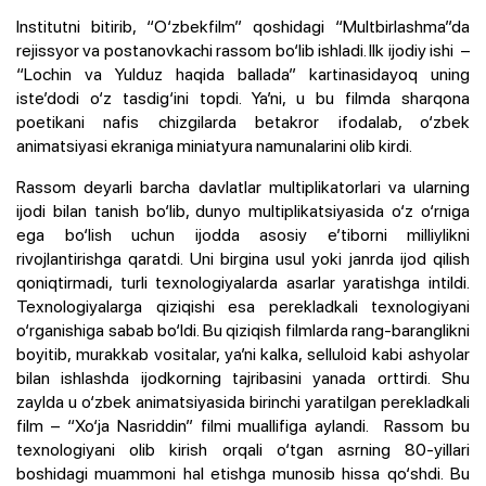
Institutni bitirib, “O‘zbekfilm” qoshidagi “Multbirlashma”da
rejissyor va postanovkachi rassom bo‘lib ishladi. Ilk ijodiy ishi –
“Lochin va Yulduz haqida ballada” kartinasidayoq uning
iste’dodi o‘z tasdig‘ini topdi. Ya’ni, u bu filmda sharqona
poetikani nafis chizgilarda betakror ifodalab, o‘zbek
animatsiyasi ekraniga miniatyura namunalarini olib kirdi.
Rassom deyarli barcha davlatlar multiplikatorlari va ularning
ijodi bilan tanish bo‘lib, dunyo multiplikatsiyasida o‘z o‘rniga
ega bo‘lish uchun ijodda asosiy e’tiborni milliylikni
rivojlantirishga qaratdi. Uni birgina usul yoki janrda ijod qilish
qoniqtirmadi, turli texnologiyalarda asarlar yaratishga intildi.
Texnologiyalarga qiziqishi esa perekladkali texnologiyani
o‘rganishiga sabab bo‘ldi. Bu qiziqish filmlarda rang-baranglikni
boyitib, murakkab vositalar, ya’ni kalka, selluloid kabi ashyolar
bilan ishlashda ijodkorning tajribasini yanada orttirdi.
Shu
zaylda u o‘zbek animatsiyasida birinchi yaratilgan perekladkali
film – “Xo‘ja Nasriddin” filmi muallifiga aylandi. Rassom bu
texnologiyani olib kirish orqali o‘tgan asrning 80-yillari
boshidagi muammoni hal etishga munosib hissa qo‘shdi.
Bu