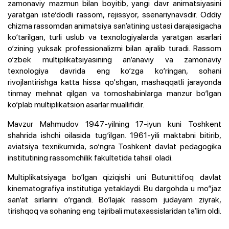
zamonaviy mazmun bilan boyitib, yangi davr animatsiyasini
yaratgan iste’dodli rassom, rejissyor, ssenariynavsdir. Oddiy
chizma rassomdan animatsiya san’atining ustasi darajasigacha
ko‘tarilgan, turli uslub va texnologiyalarda yaratgan asarlari
o‘zining yuksak professionalizmi bilan ajralib turadi. Rassom
o‘zbek multiplikatsiyasining an’anaviy va zamonaviy
texnologiya davrida eng ko‘zga ko‘ringan, sohani
rivojlantirishga katta hissa qo‘shgan, mashaqqatli jarayonda
tinmay mehnat qilgan va tomoshabinlarga manzur bo‘lgan
ko‘plab multiplikatsion asarlar muallifidir.
Mavzur Mahmudov 1947-yilning 17-iyun kuni Toshkent
shahrida ishchi oilasida tug‘ilgan. 1961-yili maktabni bitirib,
aviatsiya texnikumida, so‘ngra Toshkent davlat pedagogika
institutining rassomchilik fakultetida tahsil oladi.
Multiplikatsiyaga bo‘lgan qiziqishi uni Butunittifoq davlat
kinematografiya institutiga yetaklaydi. Bu dargohda u mo‘’jaz
san’at sirlarini o‘rgandi. Bo‘lajak rassom judayam ziyrak,
tirishqoq va sohaning eng tajribali mutaxassislaridan ta’lim oldi.