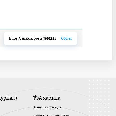
https://uza.uz/posts/855221
Copier
урнал)
ЎзА ҳақида
Агентлик ҳақида
Норматив ҳужжатлар