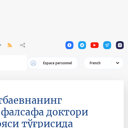
1
1
1
1
1
Espace personnel
French
тбаевнанинг
 фалсафа доктори
ояси тўғрисида