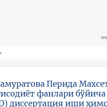
амуратова Перида Махсе
исодиёт фанлари бўйича
D) диссертация иши ҳим