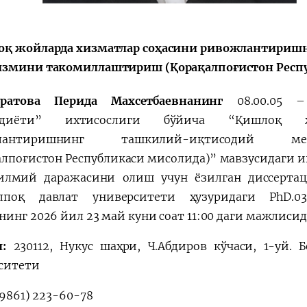
қ жойларда хизматлар соҳасини ривожлантириш
змини такомиллаштириш (Қорақалпоғистон Респу
уратова Перида Махсетбаевнанинг
08.00.05 
диёти”
ихтисослиги бўйича “
Қишлоқ ж
жлантиришнинг ташкилий-иқтисодий ме
алпоғистон Республикаси мисолида)
”
мавзусидаги и
илмий даражасини олиш учун ёзилган диссерт
лпоқ давлат университети ҳузуридаги PhD.03/
нинг 2026 йил 23 май куни соат 11:00 даги мажлисид
л:
230112, Нукус шаҳри, Ч.Aбдиров кўчаси, 1-уй.
ситети
9861) 223-60-78