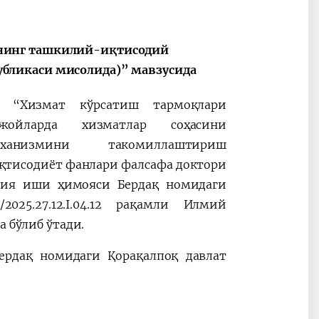
нинг ташкилий-иқтисодий
бликаси мисолида)” мавзусида
– “Хизмат кўрсатиш тармоқлари
ойларда хизматлар соҳасини
ханизмини такомиллаштириш
қтисодиёт фанлари фалсафа доктори
ация иши ҳимояси
Бердақ номидаги
2025.27.12.I.04.12 рақамли Илмий
а бўлиб ўтади.
 Бердақ номидаги Қорақалпоқ давлат