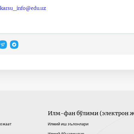
karsu_info@edu.uz
Илм-фан бўлими (электрон ж
рожаат
Илмий иш эълонлари
Илмий йўналишлар