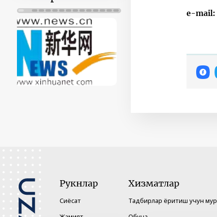
e-mail:
Рукнлар
Хизматлар
Сиёсат
Тадбирлар ёритиш учун му
Жамият
Обуна