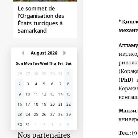
Le sommet de
l'Organisation des
“Қишло
États turciques à
Samarkand
механи
Аллам
August
2026
иқтисо
риво
Sun
Mon
Tue
Wed
Thu
Fri
Sat
(Қорақ
26
27
28
29
30
31
1
(
PhD
) 
2
3
4
5
6
7
8
Қорақа
9
10
11
12
13
14
15
кенгаш
16
17
18
19
20
21
22
Манзи
23
24
25
26
27
28
29
универ
30
31
1
2
3
4
5
Тел.:
(9
Nos partenaires