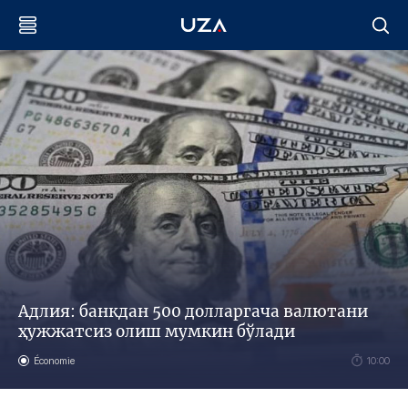
Адлия: банкдан 500 долларгача валютани
ҳужжатсиз олиш мумкин бўлади
Économie
10:00