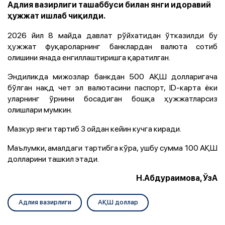
Адлия вазирлиги ташаббуси билан янги идоравий
ҳужжат ишлаб чиқилди.
2026 йил 8 майда давлат рўйхатидан ўтказилди бу
ҳужжат фуқароларнинг банклардан валюта сотиб
олишини янада енгиллаштиришга қаратилган.
Эндиликда мижозлар банкдан 500 АҚШ долларигача
бўлган нақд чет эл валютасини паспорт, ID-карта ёки
уларнинг ўрнини босадиган бошқа ҳужжатларсиз
олишлари мумкин.
Мазкур янги тартиб 3 ойдан кейин кучга киради.
Маълумки, амалдаги тартибга кўра, ушбу сумма 100 АҚШ
долларини ташкил этади.
Н.Абдураимова, ЎзА
Адлия вазирлиги
АҚШ доллар