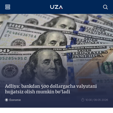
Adliya: bankdan 500 dollargacha valyutani
hujjatsiz olish mumkin bo‘ladi
Économie
10:00 / 09.05.2026