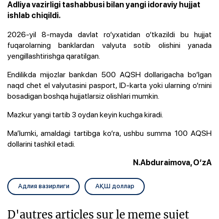
Adliya vazirligi tashabbusi bilan yangi idoraviy hujjat
ishlab chiqildi.
2026-yil 8-mayda davlat ro‘yxatidan o‘tkazildi bu hujjat
fuqarolarning banklardan valyuta sotib olishini yanada
yengillashtirishga qaratilgan.
Endilikda mijozlar bankdan 500 AQSH dollarigacha bo‘lgan
naqd chet el valyutasini pasport, ID-karta yoki ularning o‘rnini
bosadigan boshqa hujjatlarsiz olishlari mumkin.
Mazkur yangi tartib 3 oydan keyin kuchga kiradi.
Ma’lumki, amaldagi tartibga ko‘ra, ushbu summa 100 AQSH
dollarini tashkil etadi.
N.Abduraimova, O‘zA
Адлия вазирлиги
АҚШ доллар
D'autres articles sur le meme sujet