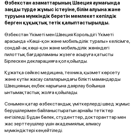
Өзбекстан азаматтарының Швеция аумағында
заңды түрде жұмыс істеуіне, білім алуына және
тұруына мүмкіндік беретін мемлекет кепілдік
берген құқықтық тетік қалыптастырылды.
Өзбекстан Үкіметі мен Швеция Корольдігі Үкіметі
арасында «Көші-қон және мобильділік туралы» келісімге,
сондай-ақ көші-қон және мобильділік жөніндегі
пилоттық бағдарламаны жүзеге асыруға қатысты
Бірлескен декларацияға қол қойылды.
Құжатқа сәйкес медицина, техника, қызмет көрсету
және күтім жасау салаларындағы білікті мамандарды
Швецияның еңбек нарығына даярлау бойынша
ынтымақтастық жолға қойылады.
Сонымен қатар өзбекстандық үміткерлерді швед жұмыс
берушілерімен байланыстыратын арнайы тетіктер
енгізіледі. Бұдан бөлек, студенттер, докторанттар мен
жас зерттеушілер үшін академиялық алмасу
мүмкіндіктері кеңейтіледі.