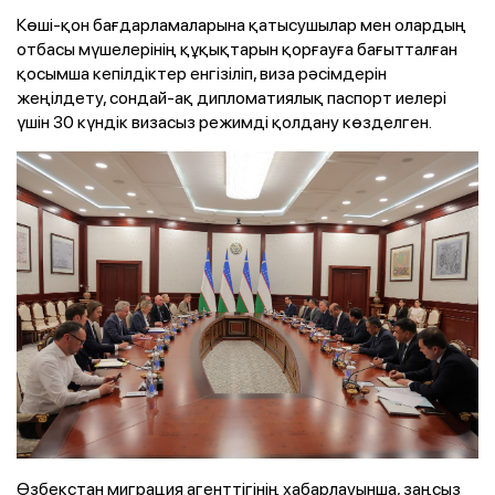
Көші-қон бағдарламаларына қатысушылар мен олардың
отбасы мүшелерінің құқықтарын қорғауға бағытталған
қосымша кепілдіктер енгізіліп, виза рәсімдерін
жеңілдету, сондай-ақ дипломатиялық паспорт иелері
үшін 30 күндік визасыз режимді қолдану көзделген.
Өзбекстан миграция агенттігінің хабарлауынша, заңсыз