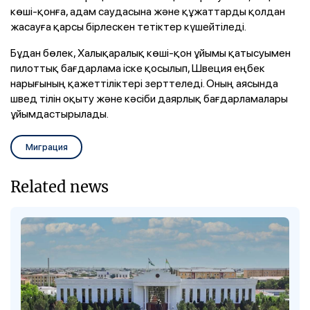
көші-қонға, адам саудасына және құжаттарды қолдан
жасауға қарсы бірлескен тетіктер күшейтіледі.
Бұдан бөлек, Халықаралық көші-қон ұйымы қатысуымен
пилоттық бағдарлама іске қосылып, Швеция еңбек
нарығының қажеттіліктері зерттеледі. Оның аясында
швед тілін оқыту және кәсіби даярлық бағдарламалары
ұйымдастырылады.
Миграция
Related news