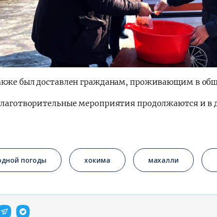
акже был доставлен гражданам, проживающим в об
благотворительные мероприятия продолжаются и в д
одной погоды
хокима
махалли