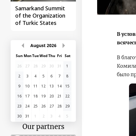
Samarkand Summit
First Central Asia -
of the Organization
China Summit
of Turkic States
В усло
всячес
August
2026
Sun
Mon
Tue
Wed
Thu
Fri
Sat
В благ
Комила
26
27
28
29
30
31
1
было п
2
3
4
5
6
7
8
9
10
11
12
13
14
15
16
17
18
19
20
21
22
23
24
25
26
27
28
29
30
31
1
2
3
4
5
Our partners