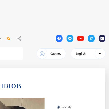
1
1
1
1
1
Cabinet
English
 плов
Society