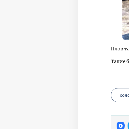
Плов т
Такие 
хол