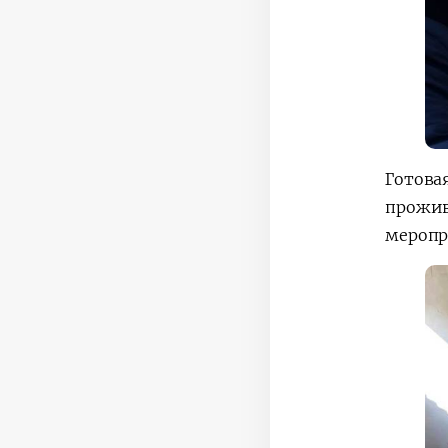
Готова
прожив
меропр