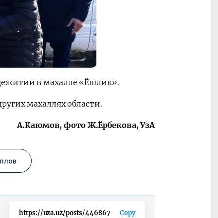
щежитии в махалле «Ёшлик».
ругих махаллях области.
А.Каюмов, фото Ж.Ёрбекова, УзА
плов
https://uza.uz/posts/446867
Copy