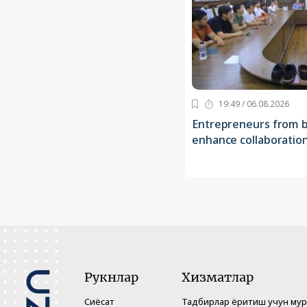
19:49 / 06.08.2026
Entrepreneurs from b
enhance collaboratio
Рукнлар
Хизматлар
Сиёсат
Тадбирлар ёритиш учун му