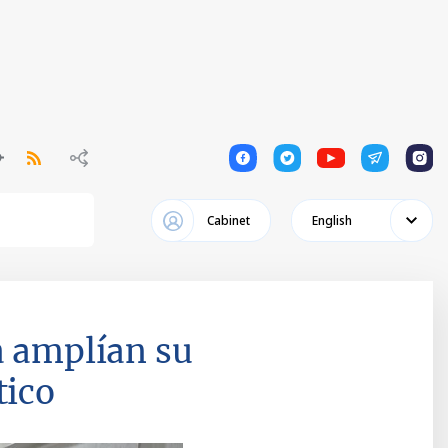
1
1
1
1
1
Cabinet
English
a amplían su
tico