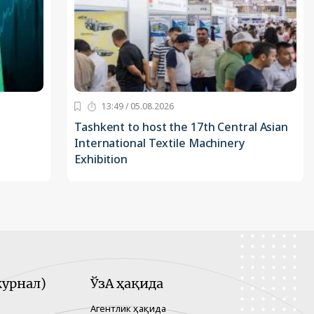
13:49 / 05.08.2026
Tashkent to host the 17th Central Asian
International Textile Machinery
Exhibition
урнал)
ЎзА ҳақида
Агентлик ҳақида