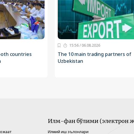
15:56 / 06.08.2026
oth countries
The 10 main trading partners of
n
Uzbekistan
Илм-фан бўлими (электрон ж
рожаат
Илмий иш эълонлари