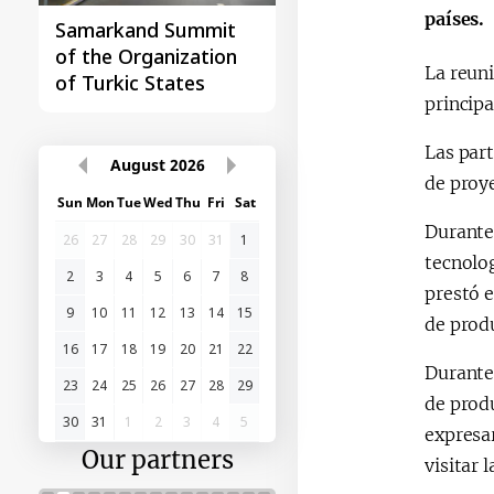
países.
Samarkand Summit
First Central Asia -
of the Organization
China Summit
La reun
of Turkic States
princip
Las par
August
2026
de proye
Sun
Mon
Tue
Wed
Thu
Fri
Sat
Durante 
26
27
28
29
30
31
1
tecnolog
2
3
4
5
6
7
8
prestó e
9
10
11
12
13
14
15
de produ
16
17
18
19
20
21
22
Durante 
23
24
25
26
27
28
29
de produ
30
31
1
2
3
4
5
expresar
Our partners
visitar 