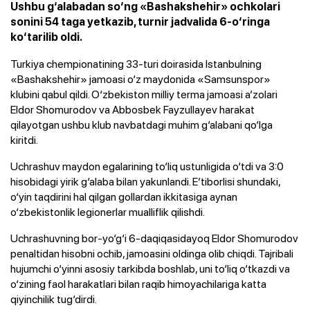
Ushbu g‘alabadan so‘ng «Bashakshehir» ochkolari
sonini 54 taga yetkazib, turnir jadvalida 6-o‘ringa
ko‘tarilib oldi.
Turkiya chempionatining 33-turi doirasida Istanbulning
«Bashakshehir» jamoasi o‘z maydonida «Samsunspor»
klubini qabul qildi. O‘zbekiston milliy terma jamoasi a’zolari
Eldor Shomurodov va Abbosbek Fayzullayev harakat
qilayotgan ushbu klub navbatdagi muhim g‘alabani qo‘lga
kiritdi.
Uchrashuv maydon egalarining to‘liq ustunligida o‘tdi va 3:0
hisobidagi yirik g‘alaba bilan yakunlandi. E’tiborlisi shundaki,
o‘yin taqdirini hal qilgan gollardan ikkitasiga aynan
o‘zbekistonlik legionerlar mualliflik qilishdi.
Uchrashuvning bor-yo‘g‘i 6-daqiqasidayoq Eldor Shomurodov
penaltidan hisobni ochib, jamoasini oldinga olib chiqdi. Tajribali
hujumchi o‘yinni asosiy tarkibda boshlab, uni to‘liq o‘tkazdi va
o‘zining faol harakatlari bilan raqib himoyachilariga katta
qiyinchilik tug‘dirdi.