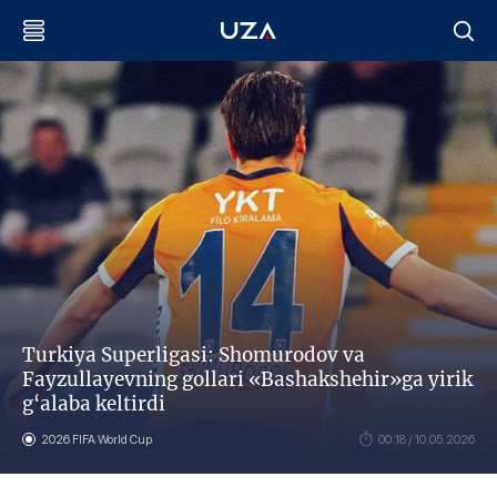
Тurkiya Superligasi: Shomurodov va
Fayzullayevning gollari «Bashakshehir»ga yirik
g‘alaba keltirdi
2026 FIFA World Cup
00:18 / 10.05.2026