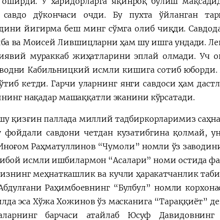
 оширди. У харидорларга яқинроқ бўлиш мақсади
 савдо дўкончаси очди. Бу пухта ўйланган та
дини йигирма беш минг сўмга олиб чиқди. Савдод
йба ва Моисей Лившицларни ҳам шу ишга ундади. Л
иявий мураккаб жиҳатларини эплай олмади. Уч о
аводни Кабильницкий исмли кишига сотиб юборди. 
ўтиб кетди. Гарчи уларнинг янги савдоси ҳам дастл
ининг нақадар машаққатли эканини кўрсатади.
шу қизғин паллада миллий тадбиркорларимиз саҳнаг
у фойдали савдони четдан кузатибгина қолмай, ун
Иноғом Раҳматуллинов “Чумоли” номли ўз заводини 
жибой исмли ишбилармон “Асалари” номи остида фа
изнинг меҳнаткашлик ва кучли ҳаракатчанлик табиа
Абдулғани Раҳимбоевнинг “Булбул” номли корхона
илда эса Хўжа Хожинов ўз масканига “Тараққиёт” де
наларнинг барчаси атайлаб Юсуф Давидовнинг