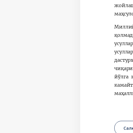
жойлаш
маҳсул
Милли
қолмад
усулла
усулла
дасту
чиқари
йўлга 
камайт
маҳалл
Сал