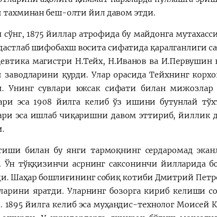
и тахминан беш-олти йил давом этди.
 сўнг, 1875 йиллар атрофида бу майдонга мутахасс
 дастлаб шифобахш восита сифатида қаралганлиги с
евтика магистри Н.Тейх, Н.Иванов ва И.Первушин
й заводларини қурди. Улар орасида Тейхнинг корх
. Унинг сувлари юксак сифати билан мижозлар
ари эса 1908 йилга келиб ўз ишини бутунлай тў
ари эса ишлаб чиқаришни давом эттириб, йиллик д
и.
тиши билан бу янги тармоқнинг сердаромад экан
. Ўн тўққизинчи асрнинг саксонинчи йилларида б
и. Шаҳар бошлиғининг собиқ котиби Дмитрий Петро
ларини яратди. Уларнинг бозорга кириб келиши со
. 1895 йилга келиб эса муҳандис-технолог Моисей 