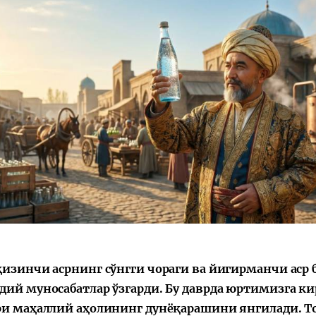
қизинчи асрнинг сўнгги чораги ва йигирманчи аср
дий муносабатлар ўзгарди. Бу даврда юртимизга ки
ри маҳаллий аҳолининг дунёқарашини янгилади. То