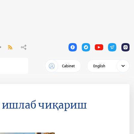
1
1
1
1
1
Cabinet
English
р ишлаб чиқариш