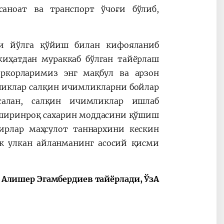
аноат ва транспорт ўчоғи бўлиб,
и йўлга қўйиш билан кифояланиб
иҳатдан мураккаб бўлган тайёрлаш
иркорларимиз энг мақбул ва арзон
иликлар салқин ичимликларни бойлар
салан, салқин ичимликлар ишлаб
 ширинроқ сахарин моддасини қўшиш
бирлар маҳсулот таннархини кескин
к улкан айланманинг асосий қисми
Алишер Эгамбердиев тайёрлади, ЎзА