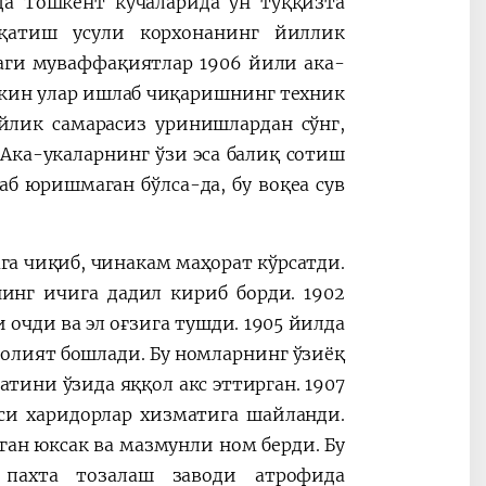
да Тошкент кўчаларида ўн тўққизта
рқатиш усули корхонанинг йиллик
аги муваффақиятлар 1906 йили ака-
екин улар ишлаб чиқаришнинг техник
йлик самарасиз уринишлардан сўнг,
Ака-укаларнинг ўзи эса балиқ сотиш
аб юришмаган бўлса-да, бу воқеа сув
а чиқиб, чинакам маҳорат кўрсатди.
инг ичига дадил кириб борди. 1902
очди ва эл оғзига тушди. 1905 йилда
олият бошлади. Бу номларнинг ўзиёқ
тини ўзида яққол акс эттирган. 1907
си харидорлар хизматига шайланди.
ган юксак ва мазмунли ном берди. Бу
 пахта тозалаш заводи атрофида