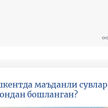
кентда маъданли сувла
ондан бошланган?