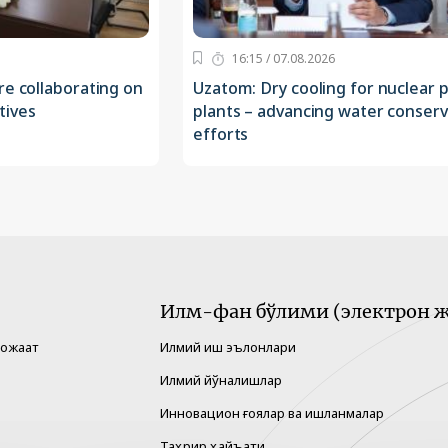
16:15 / 07.08.2026
re collaborating on
Uzatom: Dry cooling for nuclear
atives
plants – advancing water conserv
efforts
Илм-фан бўлими (электрон ж
рожаат
Илмий иш эълонлари
Илмий йўналишлар
Инновацион ғоялар ва ишланмалар
Таҳрир ҳайъати