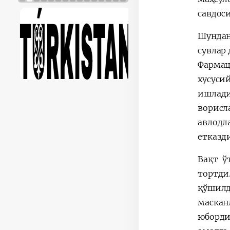
савдос
Шундан
сувлар
Фармац
хусуси
ишлади
ворисл
авлодл
етказд
Вақт ў
тортди
қўшилд
маскан
юборди