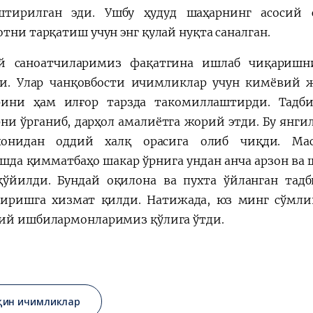
тирилган эди. Ушбу ҳудуд шаҳарнинг асосий с
отни тарқатиш учун энг қулай нуқта саналган.
й саноатчиларимиз фақатгина ишлаб чиқаришн
и. Улар чанқовбости ичимликлар учун кимёвий ж
рини ҳам илғор тарзда такомиллаштирди. Тадб
рни ўрганиб, дарҳол амалиётга жорий этди. Бу янг
рхонидан оддий халқ орасига олиб чиқди. Ма
шда қимматбаҳо шакар ўрнига ундан анча арзон ва
қўйилди. Бундай оқилона ва пухта ўйланган тад
иришга хизмат қилди. Натижада, юз минг сўмли
ий ишбилармонларимиз қўлига ўтди.
қин ичимликлар