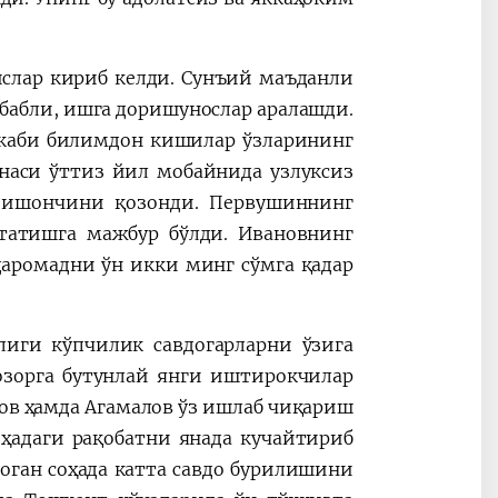
ислар кириб келди. Сунъий маъданли
абабли, ишга доришунослар аралашди.
 каби билимдон кишилар ўзларининг
онаси ўттиз йил мобайнида узлуксиз
 ишончини қозонди. Первушиннинг
хтатишга мажбур бўлди. Ивановнинг
аромадни ўн икки минг сўмга қадар
лиги кўпчилик савдогарларни ўзига
озорга бутунлай янги иштирокчилар
в ҳамда Агамалов ўз ишлаб чиқариш
ҳадаги рақобатни янада кучайтириб
Коган соҳада катта савдо бурилишини