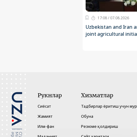
17:08 / 07.08.2026
Uzbekistan and Iran a
joint agricultural initi
Рукнлар
Хизматлар
Сиёсат
Тадбирлар ёритиш учун му
Жамият
Обуна
Илм-фан
Резюме қолдириш
Маданият
Сайт харитаси