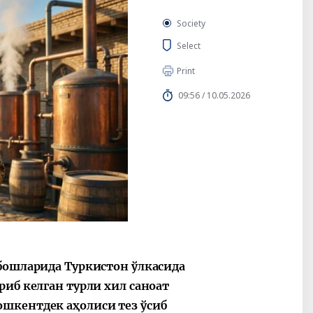
Society
Select
Print
09:56 / 10.05.2026
 бошларида Туркистон ўлкасида
риб келган турли хил саноат
шкентдек аҳолиси тез ўсиб