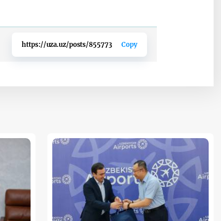
https://uza.uz/posts/855773
Copy