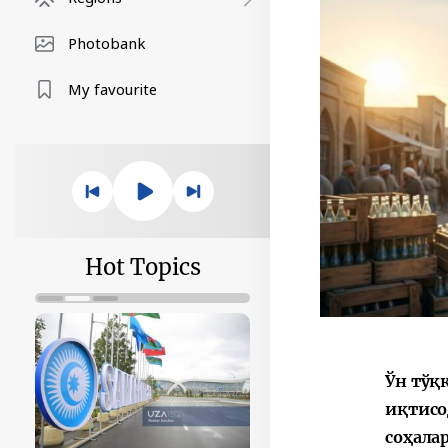
Photobank
My favourite
Hot Topics
Ўн тўқ
иқтисо
соҳала