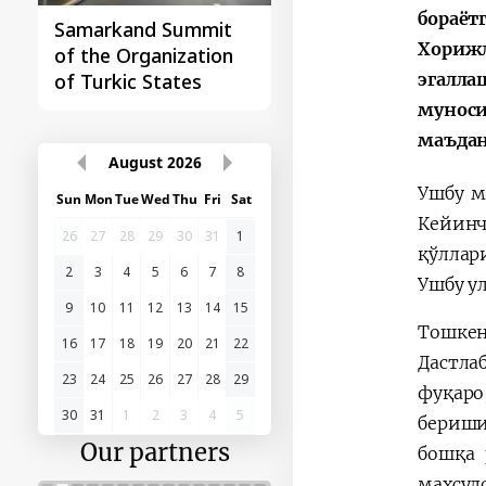
бораёт
Samarkand Summit
First Central Asia -
Хорижл
of the Organization
China Summit
эгалла
of Turkic States
муноси
маъдан
August
2026
Ушбу м
Sun
Mon
Tue
Wed
Thu
Fri
Sat
Кейинч
26
27
28
29
30
31
1
қўллар
2
3
4
5
6
7
8
Ушбу у
9
10
11
12
13
14
15
Тошкен
16
17
18
19
20
21
22
Дастла
23
24
25
26
27
28
29
фуқаро
30
31
1
2
3
4
5
бериши
Our partners
бошқа 
маҳсул