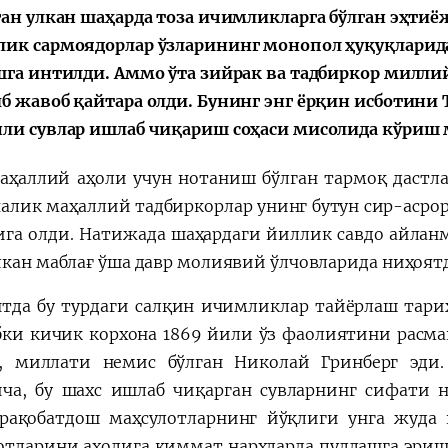
ган улкан шаҳарда тоза ичимликларга бўлган эҳтиёж
ик сармоядорлар ўзларининг монопол ҳуқуқларида
шга интилди. Аммо ўта зийрак ва тадбиркор милл
б жавоб қайтара олди. Бунинг энг ёрқин исботини
ли сувлар ишлаб чиқариш соҳаси мисолида кўриш
аҳаллий аҳоли учун нотаниш бўлган тармоқ дастла
алик маҳаллий тадбиркорлар унинг бутун сир-асрор
ига олди. Натижада шаҳардаги йиллик савдо айланм
лкан маблағ ўша давр молиявий ўлчовларида ниҳоятд
тда бу турдаги салқин ичимликлар тайёрлаш тарих
бки кичик корхона 1869 йили ўз фаолиятини расма
, миллати немис бўлган Николай Гринберг эди
ча, бу шахс ишлаб чиқарган сувларнинг сифати ни
рақобатдош маҳсулотларнинг йўқлиги унга жуда 
отларини аҳолига қиммат нархларда пуллашга эришд