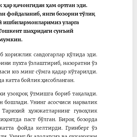
 ҳар қачонгидан ҳам ортган эди.
н фойдаланиб, янги бозорни тўлиқ
ий ишбилармонларимиз уларга
 Тошкент шаҳридаги сунъий
 мумкин.
б хорижлик савдогарлар қўлида эди.
ини пухта ўзлаштириб, назоратни ўз
аси юз минг сўмга қадар кўтарилди.
а катта бойлик ҳисобланган.
и узоқроқ ўтмишга бориб тақалади.
н бошлади. Унинг асосчиси нарвалик
. Тарихий ҳужжатларнинг гувоҳлик
ҳоятда паст бўлган. Бироқ бозорда
катта фойда келтирди. Гринберг ўз
и. Унинг бу адолатсиз ва яккаҳоким