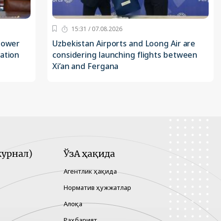
15:31 / 07.08.2026
 power
Uzbekistan Airports and Loong Air are
ation
considering launching flights between
Xi’an and Fergana
урнал)
ЎзА ҳақида
Агентлик ҳақида
Норматив ҳужжатлар
Алоқа
Раҳбарият