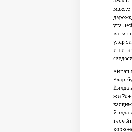
амалга
махсус
дарома
ука Ле
ва мол
улар з
ишига 
савдос
Айнан 
Улар б
йилда 
эса Ра
халқим
йилда 
1909 й
корхо