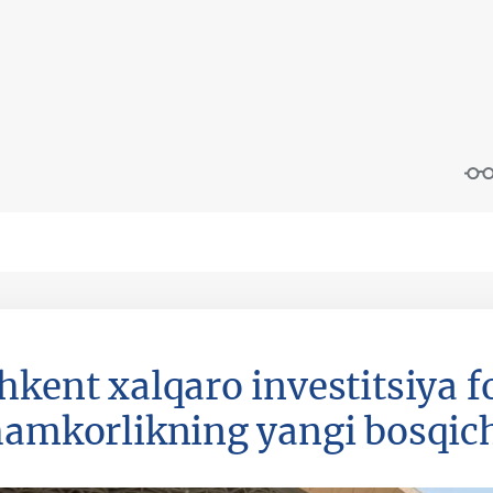
hkent xalqaro investitsiya f
hamkorlikning yangi bosqic