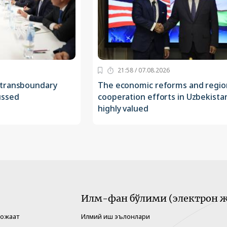
21:58 / 07.08.2026
 transboundary
The economic reforms and regio
ussed
cooperation efforts in Uzbekista
highly valued
Илм-фан бўлими (электрон ж
рожаат
Илмий иш эълонлари