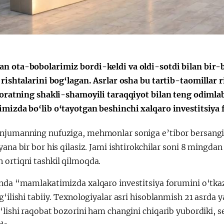
n ota-bobolarimiz bordi-keldi va oldi-sotdi bilan bir-b
 rishtalarini bog‘lagan. Asrlar osha bu tartib-taomillar 
ijoratning shakli-shamoyili taraqqiyot bilan teng odiml
imizda bo‘lib o‘tayotgan beshinchi xalqaro investitsiy
njumanning nufuziga, mehmonlar soniga e’tibor bersangiz 
yana bir bor his qilasiz. Jami ishtirokchilar soni 8 mingd
 ortiqni tashkil qilmoqda.
inda “mamlakatimizda xalqaro investitsiya forumini o‘tk
g‘ilishi tabiiy. Texnologiyalar asri hisoblanmish 21 asrda 
‘lishi raqobat bozorini ham changini chiqarib yubordiki, s