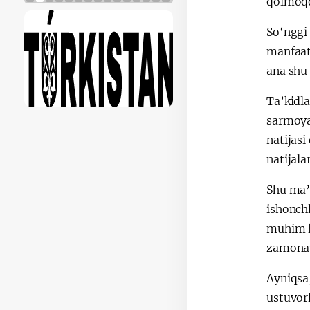
qolmoq
So‘nggi 
manfaat
ana shu 
Ta’kidla
sarmoyad
natijasi
natijala
Shu ma’n
ishonch
muhim ke
zamonavi
Ayniqsa,
ustuvor