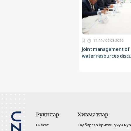
14:44 / 09.08.2026
Joint management of
water resources disc
Рукнлар
Хизматлар
Сиёсат
Тадбирлар ёритиш учун му