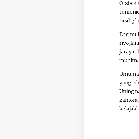
O‘zbeki
tomonid
tasdig‘i
Eng muhi
rivojla
jarayon
muhim.
Umuman 
yangi s
Uning na
zamonavi
kelajakk