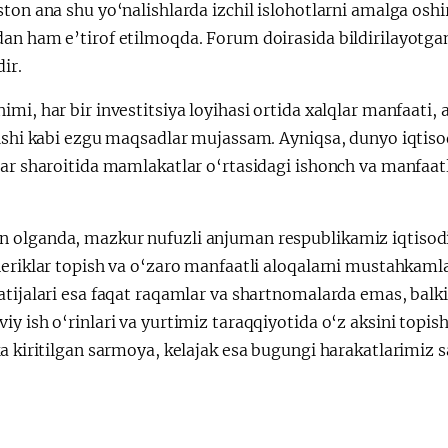
ston ana shu yo‘nalishlarda izchil islohotlarni amalga os
an ham e’tirof etilmoqda. Forum doirasida bildirilayotgan
dir.
mi, har bir investitsiya loyihasi ortida xalqlar manfaati, 
nishi kabi ezgu maqsadlar mujassam. Ayniqsa, dunyo iqti
lar sharoitida mamlakatlar o‘rtasidagi ishonch va manfaa
olganda, mazkur nufuzli anjuman respublikamiz iqtisodiy
heriklar topish va o‘zaro manfaatli aloqalarni mustahka
tijalari esa faqat raqamlar va shartnomalarda emas, balki
y ish o‘rinlari va yurtimiz taraqqiyotida o‘z aksini topish
a kiritilgan sarmoya, kelajak esa bugungi harakatlarimiz 