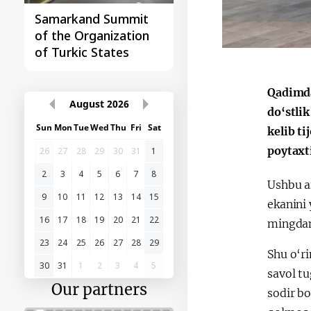
Samarkand Summit
First Central Asia -
of the Organization
China Summit
of Turkic States
Qadimda
August
2026
do‘stlik
Sun
Mon
Tue
Wed
Thu
Fri
Sat
kelib t
poytaxt
26
27
28
29
30
31
1
2
3
4
5
6
7
8
Ushbu a
9
10
11
12
13
14
15
ekanini 
16
17
18
19
20
21
22
mingdan
23
24
25
26
27
28
29
Shu o‘r
30
31
1
2
3
4
5
savol tu
Our partners
sodir bo