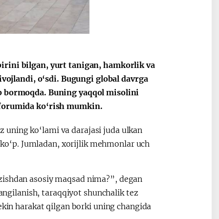
irini bilgan, yurt tanigan, hamkorlik va
rivojlandi, o‘sdi. Bugungi global davrga
ab bormoqda. Buning yaqqol misolini
a forumida ko‘rish mumkin.
uning ko‘lami va darajasi juda ulkan
an ko‘p. Jumladan, xorijlik mehmonlar uch
azishdan asosiy maqsad nima?”, degan
yangilanish, taraqqiyot shunchalik tez
ekin harakat qilgan borki uning changida