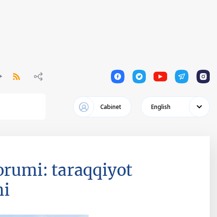
1
1
1
1
1
Cabinet
English
orumi: taraqqiyot
hi