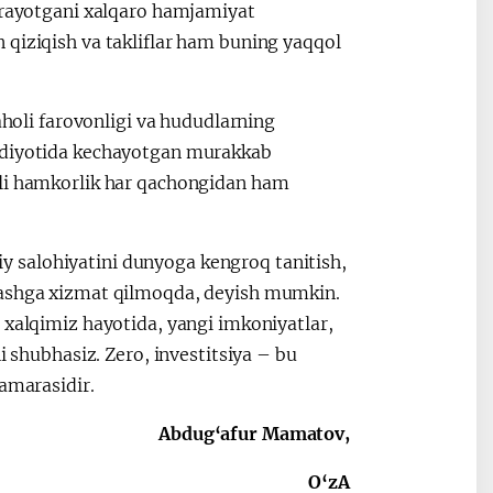
hirayotgani xalqaro hamjamiyat
 qiziqish va takliflar ham buning yaqqol
aholi farovonligi va hududlarning
sodiyotida kechayotgan murakkab
tli hamkorlik har qachongidan ham
 salohiyatini dunyoga kengroq tanitish,
mlashga xizmat qilmoqda, deyish mumkin.
 xalqimiz hayotida, yangi imkoniyatlar,
i shubhasiz. Zero, investitsiya – bu
samarasidir.
Abdug‘afur Mamatov,
O‘zA