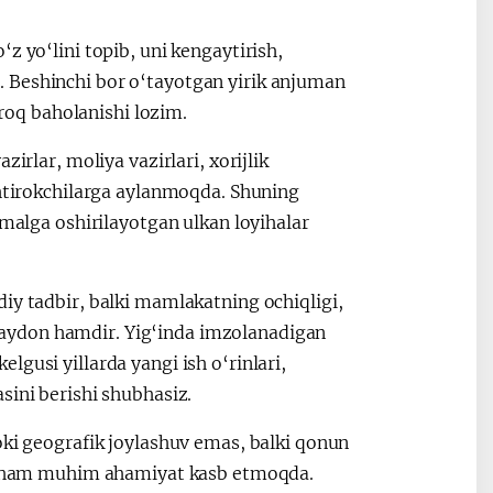
z yo‘lini topib, uni kengaytirish,
 Beshinchi bor o‘tayotgan yirik anjuman
aroq baholanishi lozim.
irlar, moliya vazirlari, xorijlik
shtirokchilarga aylanmoqda. Shuning
amalga oshirilayotgan ulkan loyihalar
iy tadbir, balki mamlakatning ochiqligi,
aydon hamdir. Yig‘inda imzolanadigan
gusi yillarda yangi ish o‘rinlari,
sini berishi shubhasiz.
oki geografik joylashuv emas, balki qonun
lar ham muhim ahamiyat kasb etmoqda.