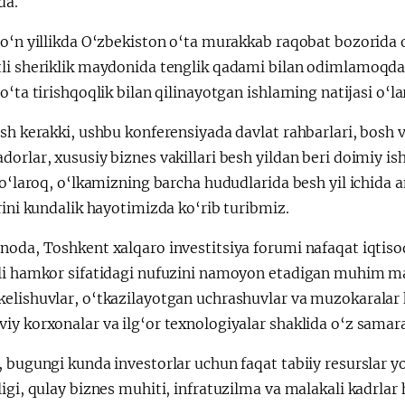
da.
o‘n yillikda O‘zbekiston o‘ta murakkab raqobat bozorida o‘
li sheriklik maydonida tenglik qadami bilan odimlamoqda.
o‘ta tirishqoqlik bilan qilinayotgan ishlarning natijasi o‘l
sh kerakki, ushbu konferensiyada davlat rahbarlari, bosh vaz
orlar, xususiy biznes vakillari besh yildan beri doimiy i
 o‘laroq, o‘lkamizning barcha hududlarida besh yil ichida 
rini kundalik hayotimizda ko‘rib turibmiz.
oda, Toshkent xalqaro investitsiya forumi nafaqat iqtisod
li hamkor sifatidagi nufuzini namoyon etadigan muhim m
lishuvlar, o‘tkazilayotgan uchrashuvlar va muzokaralar kel
y korxonalar va ilg‘or texnologiyalar shaklida o‘z samara
 bugungi kunda investorlar uchun faqat tabiiy resurslar y
ligi, qulay biznes muhiti, infratuzilma va malakali kadr