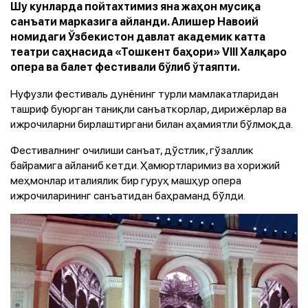
Шу кунларда пойтахтимиз яна жаҳон мусиқа
санъати марказига айланди. Алишер Навоий
номидаги Ўзбекистон давлат академик катта
театри саҳнасида «Тошкент баҳори» VIII Халқаро
опера ва балет фестивали бўлиб ўтаяпти.
Нуфузли фестиваль дунёнинг турли мамлакатларидан
ташриф буюрган таниқли санъаткорлар, дирижёрлар ва
ижрочиларни бирлаштиргани билан аҳамиятли бўлмоқда.
Фестивалнинг очилиши санъат, дўстлик, гўзаллик
байрамига айланиб кетди. Ҳамюртларимиз ва хорижий
меҳмонлар италиялик бир гуруҳ машҳур опера
ижрочиларининг санъатидан баҳраманд бўлди.