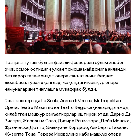
Театрга туташ бўлган файзли фавворали сўлим хиёбон
очиқ осмон остидаги улкан томоша майдонига айланди.
Бетакрор гала-концет опера санъатининг беқиёс
жозибаси, гўзал оҳанглар, жаҳондаги машҳур опера
намуналарини тинглашга муваффақ бўлди.
Гала-концертда La Scala, Arena di Verona, Metropolitan
Opera, Teatro Massimo вa Teatro Regio саҳналарида ижод
қилаётган машҳур санъаткорлар иштирок этди. Дарио Ди
Виетри, Жиованни Сала, Дизире Ранкаторе, Дейв Монако,
Франческа Дотто, Эмануэле Кордаро, Альберто Газале,
Жузеппе Тоиа, Тереза Иерволино каби машҳур опера