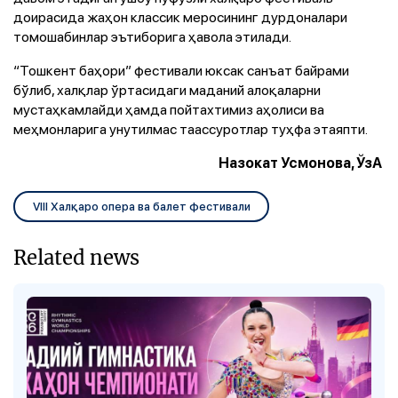
доирасида жаҳон классик меросининг дурдоналари
томошабинлар эътиборига ҳавола этилади.
“Тошкент баҳори” фестивали юксак санъат байрами
бўлиб, халқлар ўртасидаги маданий алоқаларни
мустаҳкамлайди ҳамда пойтахтимиз аҳолиси ва
меҳмонларига унутилмас таассуротлар туҳфа этаяпти.
Назокат Усмонова, ЎзА
VIII Халқаро опера ва балет фестивали
Related news