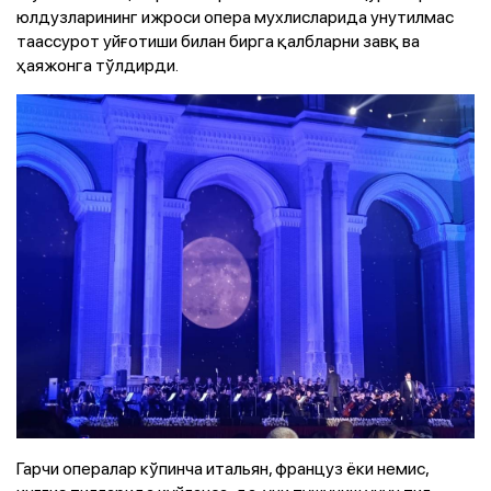
юлдузларининг ижроси опера мухлисларида унутилмас
таассурот уйғотиши билан бирга қалбларни завқ ва
ҳаяжонга тўлдирди.
Гарчи опералар кўпинча итальян, француз ёки немис,