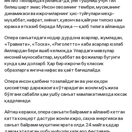
инглиз тилларида куйланса-да, уни тушуниш учун тил
билиш шарт эмас. Инсон овозининг тембри, мусиқанинг
динамикаси ва ижрочиларнинг ҳис-туйғулари меҳр-
муҳаббат, нафрат, хиёнат, қувонч ва қайғуни тилсиз ҳам
юракка етказиб беради. Мусиқа — қалб тилига айланади.
Опера санъатидаги нодир дурдона асарлар, жумладан,
«Травиата», «Тоска», «Риголетто» каби асарлар юзлаб
йиллардан бери яшаб келмоқда. Улардаги мавзулар
инсоний муносабатлар, муҳаббат ва фожиалар бугунги
кунда ҳам долзарб. Ҳар бир ижрочи бу классик
образларга янгича нафас ва ҳаёт бағишлайди.
Опера инсон қалбини тозалайдиган ва уни юқори
ҳиссиётлар даражасига кўтарадиган жонли мўъжиза
бўлгани сабабли ҳам ушбу санъат мамлакатимизда юксак
қадрланади.
Айтиш керакки, опера санъати байрамига айланиб кетган
катта концерт дастури жонли ижро, саҳна энергияси ва
санъат байрами муҳитини ярата олди. 24 майга қадар
давом этадиган ушбу нуфузли халқаро фестиваль