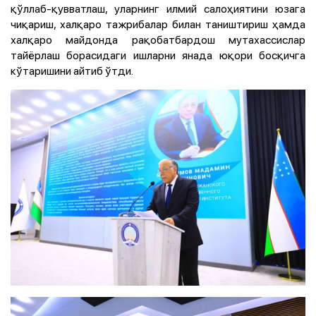
қўллаб-қувватлаш, уларнинг илмий салоҳиятини юзага
чиқариш, халқаро тажрибалар билан таништириш ҳамда
халқаро майдонда рақобатбардош мутахассислар
тайёрлаш борасидаги ишларни янада юқори босқичга
кўтаришини айтиб ўтди.