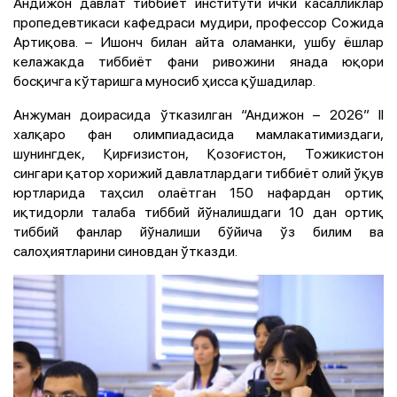
Андижон давлат тиббиёт институти ички касалликлар
пропедевтикаси кафедраси мудири, профессор Сожида
Артиқова. – Ишонч билан айта оламанки, ушбу ёшлар
келажакда тиббиёт фани ривожини янада юқори
босқичга кўтаришга муносиб ҳисса қўшадилар.
Анжуман доирасида ўтказилган “Андижон – 2026” II
халқаро фан олимпиадасида мамлакатимиздаги,
шунингдек, Қирғизистон, Қозоғистон, Тожикистон
сингари қатор хорижий давлатлардаги тиббиёт олий ўқув
юртларида таҳсил олаётган 150 нафардан ортиқ
иқтидорли талаба тиббий йўналишдаги 10 дан ортиқ
тиббий фанлар йўналиши бўйича ўз билим ва
салоҳиятларини синовдан ўтказди.