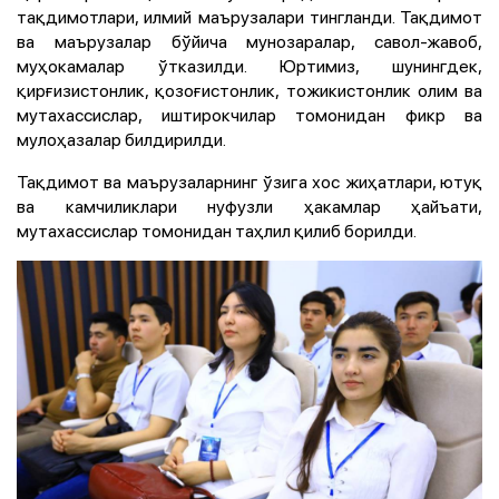
тақдимотлари, илмий маърузалари тингланди. Тақдимот
ва маърузалар бўйича мунозаралар, савол-жавоб,
муҳокамалар ўтказилди. Юртимиз, шунингдек,
қирғизистонлик, қозоғистонлик, тожикистонлик олим ва
мутахассислар, иштирокчилар томонидан фикр ва
мулоҳазалар билдирилди.
Тақдимот ва маърузаларнинг ўзига хос жиҳатлари, ютуқ
ва камчиликлари нуфузли ҳакамлар ҳайъати,
мутахассислар томонидан таҳлил қилиб борилди.