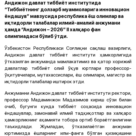
Андижон давлат тиббиёт институтида
“Тиббиётнинг долзарб муаммоларига инновацион
ёндашув” мавзусида республика ёш олимлар ва
иқтидорли талабалар илмий-амалий анжумани
ҳамда “Андижон – 2026” II халқаро фан
олимпиадаси бўлиб ўтди.
Ўзбекистон Республикаси Соғлиқни сақлаш вазирлиги,
Андижон давлат тиббиёт институти ҳамкорлигида
ўтказилган анжуманда мамлакатимиз ва қатор хорижий
давлатлар тиббиёт олий ўқув юртлари профессор-
ўқитувчилари, мутахассислари, ёш олимлари, магистр ва
иқтидорли талабалар иштирок этди.
Анжуманни Андижон давлат тиббиёт институти ректори,
профессор Мадаминжон Мадазимов кириш сўзи билан
очиб, бугунги кунда тиббиёт соҳасида инновацион
ёндашувлар, замонавий илмий тадқиқотлар ва халқаро
ҳамкорликнинг аҳамияти тобора ортиб бораётганлигини
таъкидлади. Жумладан, ўтказилаётган анжуман
юртимизда ёшларнинг илм-фанга бўлган қизиқишини