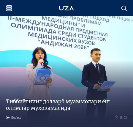
Тиббиётнинг долзарб муаммолари ёш
олимлар муҳокамасида
Society
18:53