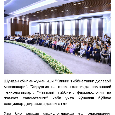
Шундан сўнг анжуман иши “Клиник тиббиётнинг долзарб
масалалари”, “Хирургия ва стоматологияда замонавий
технологиялар”, “Назарий тиббиёт: фармакология ва
жамоат саломатлиги” каби учта йўналиш бўйича
секциялар доирасида давом этди.
Ҳар бир секция машғулотларида ёш олимларнинг