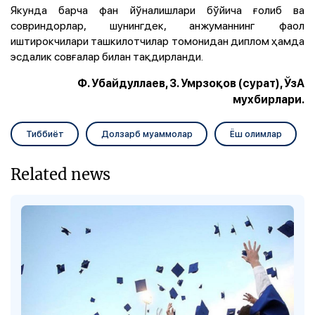
Якунда барча фан йўналишлари бўйича ғолиб ва
совриндорлар, шунингдек, анжуманнинг фаол
иштирокчилари ташкилотчилар томонидан диплом ҳамда
эсдалик совғалар билан тақдирланди.
Ф. Убайдуллаев, З. Умрзоқов (сурат), ЎзА
мухбирлари.
Тиббиёт
Долзарб муаммолар
Ёш олимлар
Related news