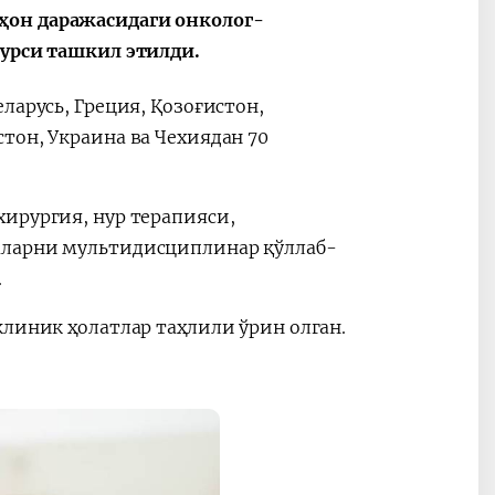
ҳон даражасидаги онколог-
курси ташкил этилди.
ларусь, Греция, Қозоғистон,
тон, Украина ва Чехиядан 70
ирургия, нур терапияси,
аларни мультидисциплинар қўллаб-
и.
клиник ҳолатлар таҳлили ўрин олган.