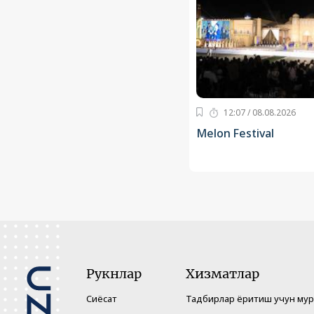
12:07 / 08.08.2026
Melon Festival
Рукнлар
Хизматлар
Сиёсат
Тадбирлар ёритиш учун му