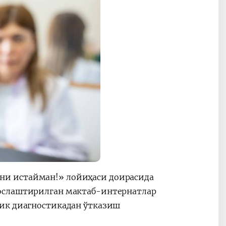
ни истайман!» лойиҳаси доирасида
сослаштирилган мактаб-интернатлар
гик диагностикадан ўтказиш