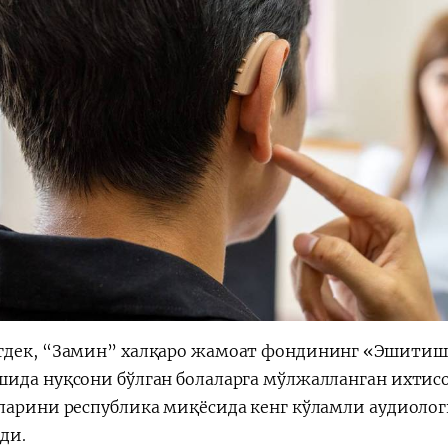
дек, “Замин” халқаро жамоат фондининг «Эшитиш
ида нуқсони бўлган болаларга мўлжалланган ихти
ларини республика миқёсида кенг кўламли аудиоло
ди.