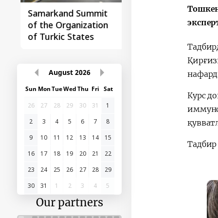
Тошкен
Samarkand Summit
First Central Asia -
экспер
of the Organization
China Summit
of Turkic States
Тадбир
Қирғиз
August
2026
нафард
Sun
Mon
Tue
Wed
Thu
Fri
Sat
Курс д
26
27
28
29
30
31
1
иммуно
қувват
2
3
4
5
6
7
8
9
10
11
12
13
14
15
Тадбир
16
17
18
19
20
21
22
23
24
25
26
27
28
29
30
31
1
2
3
4
5
Our partners