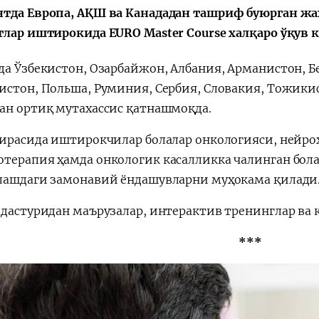
тда Европа, АҚШ ва Канададан ташриф буюрган жа
тлар иштирокида EURO Master Course халқаро ўқув 
да Ўзбекистон, Озарбайжон, Албания, Арманистон, Бе
истон, Польша, Руминия, Сербия, Словакия, Тожикис
ан ортиқ мутахассис қатнашмоқда.
оирасида иштирокчилар болалар онкологияси, нейрох
терапия ҳамда онкологик касалликка чалинган бол
лашдаги замонавий ёндашувларни муҳокама қилад
 дастуридан маърузалар, интерактив тренинглар ва 
***