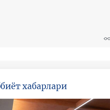
биёт хабарлари