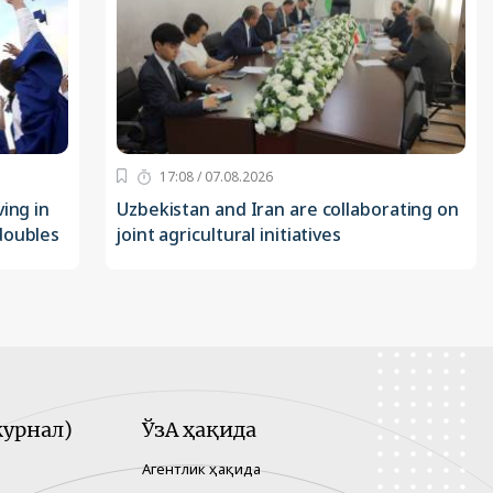
17:08 / 07.08.2026
ing in
Uzbekistan and Iran are collaborating on
doubles
joint agricultural initiatives
урнал)
ЎзА ҳақида
Агентлик ҳақида