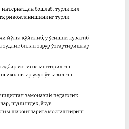
интернатдан бошлаб, турли хил
утқ ривожланишининг турли
и йўлга қўйилиб, у ўсишни кузатиб
 зудлик билан зарур ўзгартиришлар
р тадбир ихтисослаштирилган
 психологлар учун ўтказилган
 чиқилган замонавий педагогик
лар, шунингдек, ўқув
ълим шароитларига мослаштириш