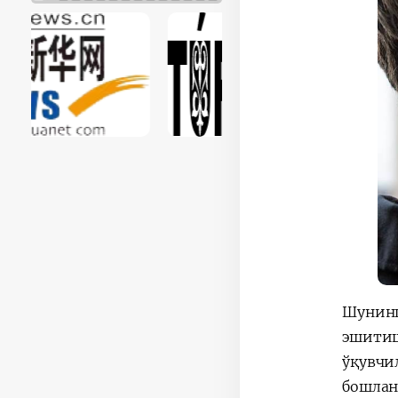
Шунинг
эшитиш
ўқувчи
бошлан