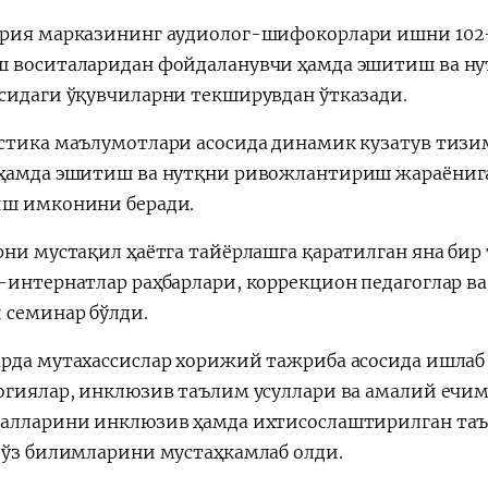
рия марказининг аудиолог-шифокорлари ишни 102-
 воситаларидан фойдаланувчи ҳамда эшитиш ва н
сидаги ўқувчиларни текширувдан ўтказади.
стика маълумотлари асосида динамик кузатув тизим
ҳамда эшитиш ва нутқни ривожлантириш жараёнига
ш имконини беради.
рни мустақил ҳаётга тайёрлашга қаратилган яна би
-интернатлар раҳбарлари, коррекцион педагоглар ва
 семинар бўлди.
рда мутахассислар хорижий тажриба асосида ишлаб
огиялар, инклюзив таълим усуллари ва амалий ечим
алларини инклюзив ҳамда ихтисослаштирилган та
 ўз билимларини мустаҳкамлаб олди.