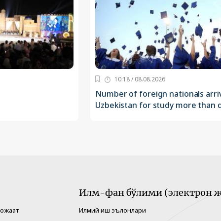
10:18 / 08.08.2026
Number of foreign nationals arriv
Uzbekistan for study more than 
Илм-фан бўлими (электрон ж
рожаат
Илмий иш эълонлари