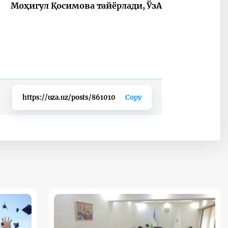
Моҳигул Қосимова тайёрлади, ЎзА
https://uza.uz/posts/861010
Copy