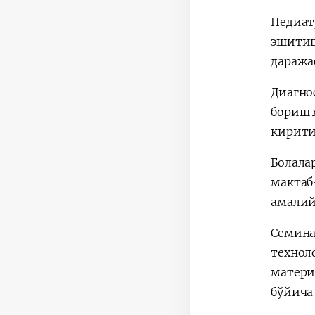
Педиат
эшитиш
даража
Диагно
бориш 
кирити
Болала
мактаб
амалий
Семина
технол
матери
бўйича