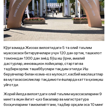
Кўргазмада Жиззах вилоятидаги 5 та олий таълим
муассасаси битирувчилари учун 120 дан ортиқ ташкилот
томонидан 1300 дан зиёд бўш иш ўрни, амалий
дастурлар, инновацион лойиҳалар, стартап ва
тадбиркорлик ташаббуслари тақдим этилди. Иш
берувчилар билан юзма-юз мулоқот, касбий маслаҳатлар
ва мутахассисликлар тақдимоти ёшларда катта қизиқиш
уйғотди.
Жорий йилда вилоятдаги олий таълим муассасаларини 9
мингга яқин йигит-қиз бакалавр ва магистратура
босқичларини тамомлаётгани, тадбир орқали эса 10 минг