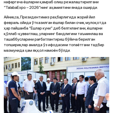
нафаргача ёшларни қамраб олиш режалаштирилгани
“TalabaЕxpo – 2026”нинг аҳамиятини янада оширди.
Айниқса, Президентимиз раҳбарлигида жорий йил
февраль ойида ўтказилган ёшлар билан очиқ мулоқотда
ҳар пайшанба “Ёшлар куни” деб белгилангани, ёшларни
қўллаб-қувватлаш, уларнинг бандлигини таъминлаш ва
ташаббусларини рағбатлантириш бўйича берилган
топшириқлар амалда ўз ифодасини топаётгани тадбир
мазмунида ҳам яққол намоён бўлди.