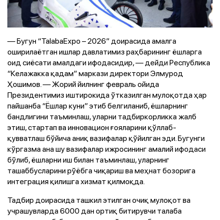
— Бугун “TalabaЕxpo – 2026” доирасида амалга
оширилаётган ишлар давлатимиз раҳбарининг ёшларга
оид сиёсати амалдаги ифодасидир, — дейди Республика
“Келажакка қадам” маркази директори Элмурод
Ҳошимов. — Жорий йилнинг февраль ойида
Президентимиз иштирокида ўтказилган мулоқотда ҳар
пайшанба “Ёшлар куни” этиб белгиланиб, ёшларнинг
бандлигини таъминлаш, уларни тадбиркорликка жалб
этиш, стартап ва инновацион ғояларини қўллаб-
қувватлаш бўйича аниқ вазифалар қўйилган эди. Бугунги
кўргазма ана шу вазифалар ижросининг амалий ифодаси
бўлиб, ёшларни иш билан таъминлаш, уларнинг
ташаббусларини рўёбга чиқариш ва меҳнат бозорига
интеграция қилишга хизмат қилмоқда.
Тадбир доирасида ташкил этилган очиқ мулоқот ва
учрашувларда 6000 дан ортиқ битирувчи талаба