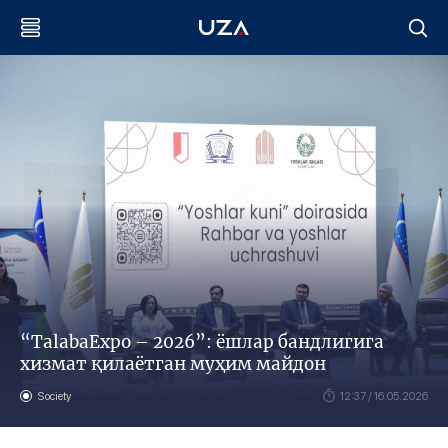
“TalabaЕxpo – 2026”: ёшлар бандлигига
хизмат қилаётган муҳим майдон
Society
12:37 / 16.05.2026