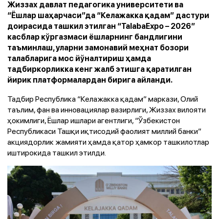
Жиззах давлат педагогика университети ва
“Ёшлар шаҳарчаси”да “Келажакка қадам” дастури
доирасида ташкил этилган “TalabaЕxpo – 2026”
касблар кўргазмаси ёшларнинг бандлигини
таъминлаш, уларни замонавий меҳнат бозори
талабларига мос йўналтириш ҳамда
тадбиркорликка кенг жалб этишга қаратилган
йирик платформалардан бирига айланди.
Тадбир Республика “Келажакка қадам” маркази, Олий
таълим, фан ва инновациялар вазирлиги, Жиззах вилояти
ҳокимлиги, Ёшлар ишлари агентлиги, “Ўзбекистон
Республикаси Ташқи иқтисодий фаолият миллий банки”
акциядорлик жамияти ҳамда қатор ҳамкор ташкилотлар
иштирокида ташкил этилди.