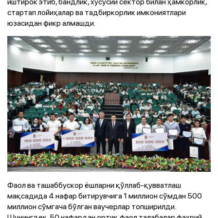
иштирок этиб, бандлик, хусусий сектор билан ҳамкорлик,
стартап лойиҳалар ва тадбиркорлик имкониятлари
юзасидан фикр алмашди.
Фаол ва ташаббускор ёшларни қўллаб-қувватлаш
мақсадида 4 нафар битирувчига 1 миллион сўмдан 500
миллион сўмгача бўлган ваучерлар топширилди.
Шунингдек, 50 нафардан ортиқ фаол талабалар фахрий