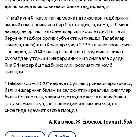
ёрлиқ ва эсдалик совғалари билан тақдирланди.
14 май куни ўтказилган ярмарка натижалари тадбирнинг
амалий самарасини яна бир бор тасдиқлади. Унда 6 минг
нафардан ортиқ талаба-ёшлар иштирок этди, 118 та иш
берувчи тадбиркорлик субъекти қатнашди. Талабалар
томонидан бўш иш ўринлари учун 2785 та электрон ариза
топширилди. 2049 нафар талаба иш берувчилар билан
суҳбатдан ўтди, 381 нафари аниқ иш ўрнига эга бўлди.
Яна 54 нафар ёш тадбиркорлик фаолиятига жалб
қилинди.
“TalabaЕxpo – 2026” нафақат бўш иш ўринлари ярмаркаси,
балки ёшларнинг билим ва салоҳиятини реал имкониятлар
билан боғлаётган, уларни мустақил ҳаётга ишонч билан
қадам қўйишга ундаётган муҳим ижтимоий майдон
сифатида аҳамият касб этмоқда.
А. Қаюмов, Ж. Ёрбеков (сурат), ЎзА
Очиқ мулоқот
Тадбир