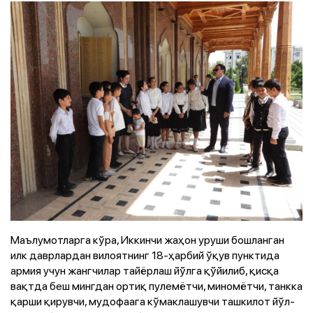
Маълумотларга кўра, Иккинчи жаҳон уруши бошланган
илк даврлардан вилоятнинг 18-ҳарбий ўқув пунктида
армия учун жангчилар тайёрлаш йўлга қўйилиб, қисқа
вақтда беш мингдан ортиқ пулемётчи, миномётчи, танкка
қарши қирувчи, мудофаага кўмаклашувчи ташкилот йўл-