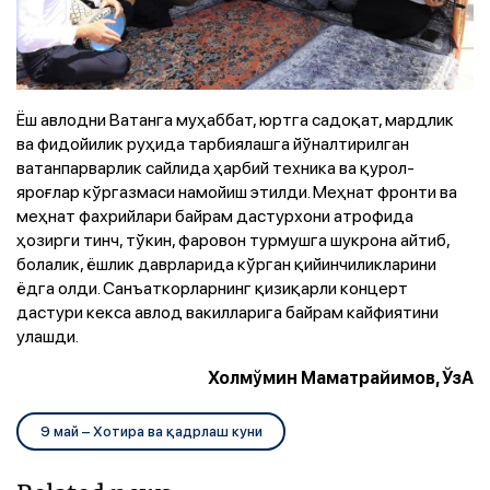
Ёш авлодни Ватанга муҳаббат, юртга садоқат, мардлик
ва фидойилик руҳида тарбиялашга йўналтирилган
ватанпарварлик сайлида ҳарбий техника ва қурол-
яроғлар кўргазмаси намойиш этилди. Меҳнат фронти ва
меҳнат фахрийлари байрам дастурхони атрофида
ҳозирги тинч, тўкин, фаровон турмушга шукрона айтиб,
болалик, ёшлик даврларида кўрган қийинчиликларини
ёдга олди. Санъаткорларнинг қизиқарли концерт
дастури кекса авлод вакилларига байрам кайфиятини
улашди.
Холмўмин Маматрайимов, ЎзА
9 май – Хотира ва қадрлаш куни