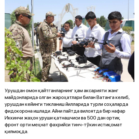
Урушдан омон қайтганларнинг ҳам аксарияти жанг
майдонларида олган жароҳатлари билан Ватанга келиб,
урушдан кейинги тикланиш йилларида турли соҳаларда
фидокорона ишлади. Айни пайтда вилоятда бир нафар
Иккинчи жаҳон уруши қатнашчиси ва 500 дан ортиқ
фронт орти меҳнат фахрийси тинч-тўкин истиқомат
қилмоқда.