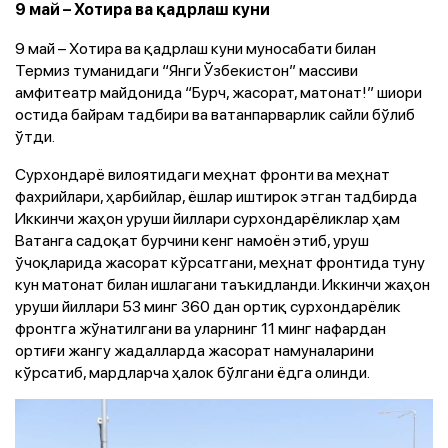
9 май – Хотира ва қадрлаш куни
9 май – Хотира ва қадрлаш куни муносабати билан
Термиз туманидаги “Янги Ўзбекистон” массиви
амфитеатр майдонида “Бурч, жасорат, матонат!” шиори
остида байрам тадбири ва ватанпарварлик сайли бўлиб
ўтди.
Сурхондарё вилоятидаги меҳнат фронти ва меҳнат
фахрийлари, ҳарбийлар, ёшлар иштирок этган тадбирда
Иккинчи жаҳон уруши йиллари сурхондарёликлар ҳам
Ватанга садоқат бурчини кенг намоён этиб, уруш
ўчоқларида жасорат кўрсатгани, меҳнат фронтида туну
кун матонат билан ишлагани таъкидланди. Иккинчи жаҳон
уруши йиллари 53 минг 360 дан ортиқ сурхондарёлик
фронтга жўнатилгани ва уларнинг 11 минг нафардан
ортиғи жангу жадалларда жасорат намуналарини
кўрсатиб, мардларча ҳалок бўлгани ёдга олинди.