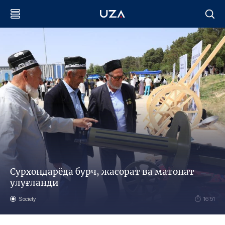
Сурхондарёда бурч, жасорат ва матонат
улуғланди
Society
16:51