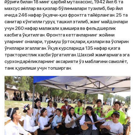
йўриғи билан 18 минг ҳарбий мутахассис, 1942 йил 6 та
махсус аёллар ва қизлар бўлинмалари тузилиб, бир йил
ичида 246 нафар ўқувчи-қиз фронтга тайёрланган. 25 та
санитар кўнгилли гуруҳ ташкил этилиб, жанг майдонлари
учун 260 нафар малакали ҳамшира ва фельдшерлик
касбига ўқитилган. Фронтга кетганларнинг жойини
уларнинг оналари, турмуш ўртоқлари, қизлари ва ўспирин
ўғиллари эгаллаган. Ўқув курсларида 135 нафар қизга
трактористлик касби ўргатилган. Шахсий жамғармага эга
сурхондарёликларнинг аксарияти ўз маблағини самолёт,
танк қурилиши учун топширган.