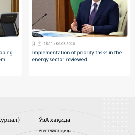
18:11 / 06.08.2026
loping
Implementation of priority tasks in the
tem
energy sector reviewed
урнал)
ЎзА ҳақида
Агентлик ҳақида