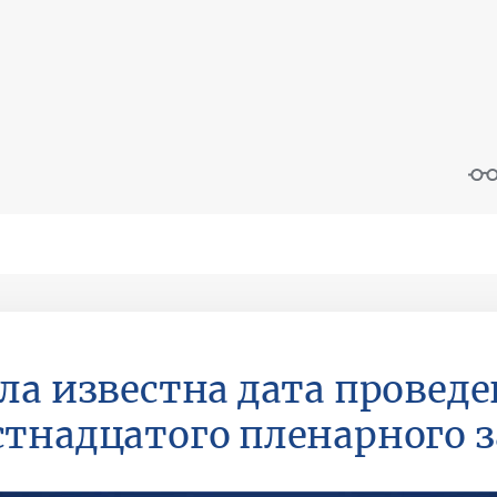
ла известна дата провед
тнадцатого пленарного з