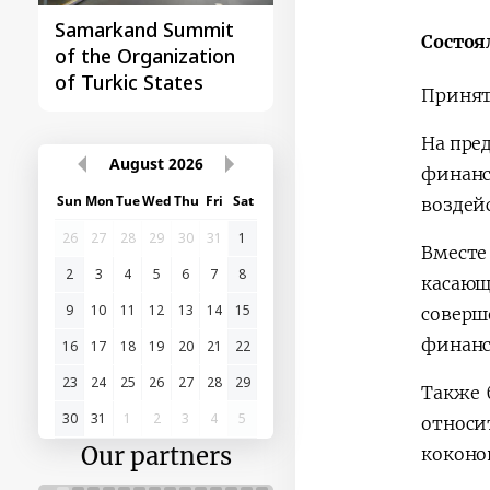
Samarkand Summit
First Central Asia -
Состоя
of the Organization
China Summit
of Turkic States
Принят
На пре
August
2026
финанс
Sun
Mon
Tue
Wed
Thu
Fri
Sat
воздей
26
27
28
29
30
31
1
Вместе
2
3
4
5
6
7
8
касающ
9
10
11
12
13
14
15
соверш
финанс
16
17
18
19
20
21
22
23
24
25
26
27
28
29
Также 
30
31
1
2
3
4
5
относи
Our partners
коконо