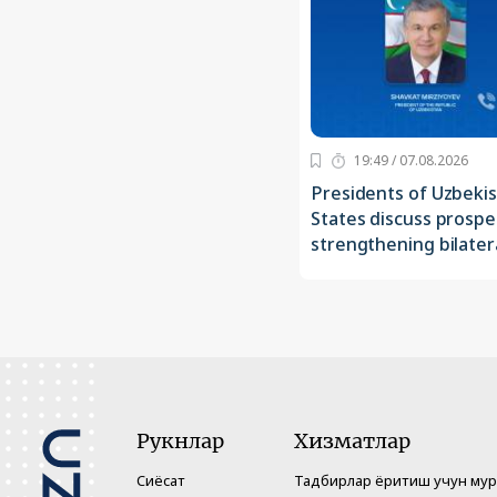
19:49 / 07.08.2026
Presidents of Uzbeki
States discuss prospe
strengthening bilatera
Рукнлар
Хизматлар
Сиёсат
Тадбирлар ёритиш учун му