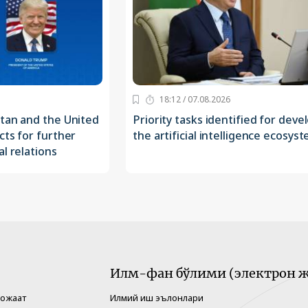
18:12 / 07.08.2026
stan and the United
Priority tasks identified for deve
cts for further
the artificial intelligence ecosys
l relations
Илм-фан бўлими (электрон ж
рожаат
Илмий иш эълонлари