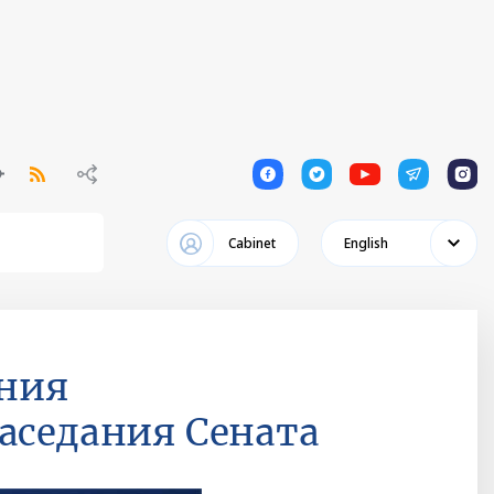
1
1
1
1
1
Cabinet
English
ения
аседания Сената