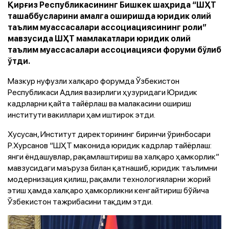
Қирғиз Республикасининг Бишкек шаҳрида “ШҲТ
ташаббусларини амалга оширишда юридик олий
таълим муассасалари ассоциациясининг роли”
мавзусида ШҲТ мамлакатлари юридик олий
таълим муассасалари ассоциацияси форуми бўлиб
ўтди.
Мазкур нуфузли халқаро форумда Ўзбекистон
Республикаси Адлия вазирлиги ҳузуридаги Юридик
кадрларни қайта тайёрлаш ва малакасини ошириш
институти вакиллари ҳам иштирок этди.
Хусусан, Институт директорининг биринчи ўринбосари
Р.Хурсанов “ШҲТ маконида юридик кадрлар тайёрлаш:
янги ёндашувлар, рақамлаштириш ва халқаро ҳамкорлик”
мавзусидаги маъруза билан қатнашиб, юридик таълимни
модернизация қилиш, рақамли технологияларни жорий
этиш ҳамда халқаро ҳамкорликни кенгайтириш бўйича
Ўзбекистон тажрибасини тақдим этди.