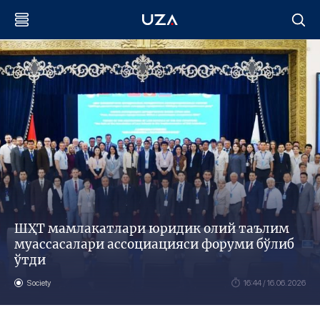
ШҲТ мамлакатлари юридик олий таълим
муассасалари ассоциацияси форуми бўлиб
ўтди
Society
16:44 / 16.06.2026