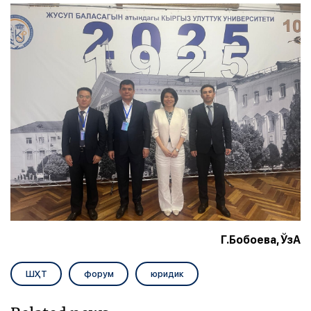
Г.Бобоева, ЎзА
ШҲТ
форум
юридик