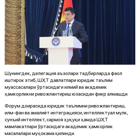
Шунингдек, делегация аъзолари тадбирларда фаол
иштирок этиб, ШҲТ давлатлари юридик таълим
муассасалари ўртасидаги илмий ва академик
ҳамкорликни ривожлантириш юзасидан фикр алмашди.
Форум доирасида юридик таълимни ривожлантириш,
илм-фан ва амалиёт интеграцияси, интеллектуал мулк,
сунъий интеллект, сармоя ҳуқуқи ҳамда ШҲТ
мамлакатлари ўртасидаги академик ҳамкорлик
масалалари муҳокама қилинди.