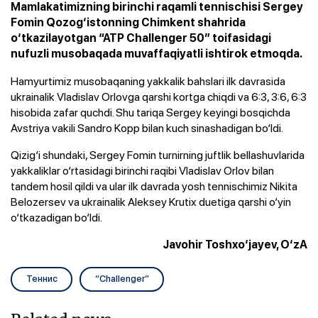
Mamlakatimizning birinchi raqamli tennischisi Sergey
Fomin Qozog‘istonning Chimkent shahrida
o‘tkazilayotgan “ATP Challenger 50” toifasidagi
nufuzli musobaqada muvaffaqiyatli ishtirok etmoqda.
Hamyurtimiz musobaqaning yakkalik bahslari ilk davrasida
ukrainalik Vladislav Orlovga qarshi kortga chiqdi va 6:3, 3:6, 6:3
hisobida zafar quchdi. Shu tariqa Sergey keyingi bosqichda
Avstriya vakili Sandro Kopp bilan kuch sinashadigan bo‘ldi.
Qizig‘i shundaki, Sergey Fomin turnirning juftlik bellashuvlarida
yakkaliklar o‘rtasidagi birinchi raqibi Vladislav Orlov bilan
tandem hosil qildi va ular ilk davrada yosh tennischimiz Nikita
Belozersev va ukrainalik Aleksey Krutix duetiga qarshi o‘yin
o‘tkazadigan bo‘ldi.
Javohir Toshxo‘jayev, O‘zA
Теннис
“Challenger”