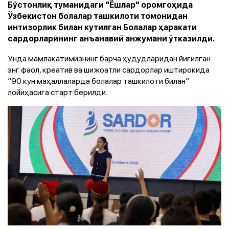
Бўстонлиқ туманидаги "Ёшлар" оромгоҳида
Ўзбекистон болалар ташкилоти томонидан
интизорлик билан кутилган Болалар ҳаракати
сардорларининг анъанавий анжумани ўтказилди.
Унда мамлакатимизнинг барча ҳудудларидан йиғилган
энг фаол, креатив ва шижоатли сардорлар иштирокида
“90 кун маҳаллаларда болалар ташкилоти билан”
лойиҳасига старт берилди.