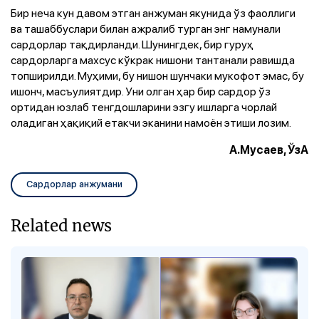
Бир неча кун давом этган анжуман якунида ўз фаоллиги
ва ташаббуслари билан ажралиб турган энг намунали
сардорлар тақдирланди. Шунингдек, бир гуруҳ
сардорларга махсус кўкрак нишони тантанали равишда
топширилди. Муҳими, бу нишон шунчаки мукофот эмас, бу
ишонч, масъулиятдир. Уни олган ҳар бир сардор ўз
ортидан юзлаб тенгдошларини эзгу ишларга чорлай
оладиган ҳақиқий етакчи эканини намоён этиши лозим.
А.Мусаев, ЎзА
Сардорлар анжумани
Related news