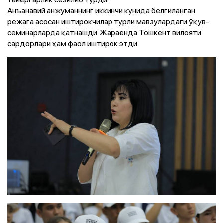
Анъанавий анжуманнинг иккинчи кунида белгиланган
режага асосан иштирокчилар турли мавзулардаги ўқув-
семинарларда қатнашди. Жараёнда Тошкент вилояти
сардорлари ҳам фаол иштирок этди.