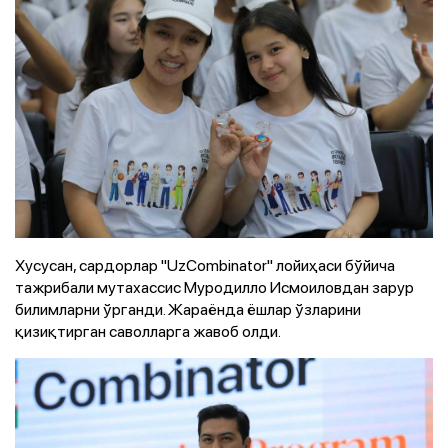
Хусусан, сардорлар "UzCombinator" лойиҳаси бўйича
тажрибали мутахассис Муродилло Исмоиловдан зарур
билимларни ўрганди. Жараёнда ёшлар ўзларини
қизиқтирган саволларга жавоб олди.