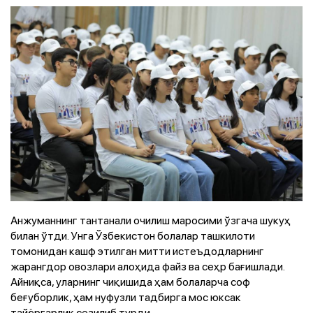
Анжуманнинг тантанали очилиш маросими ўзгача шукуҳ
билан ўтди. Унга Ўзбекистон болалар ташкилоти
томонидан кашф этилган митти истеъдодларнинг
жарангдор овозлари алоҳида файз ва сеҳр бағишлади.
Айниқса, уларнинг чиқишида ҳам болаларча соф
беғуборлик, ҳам нуфузли тадбирга мос юксак
тайёргарлик сезилиб турди.