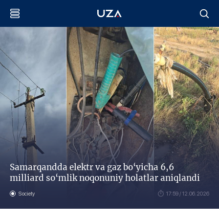
Samarqandda elektr va gaz bo‘yicha 6,6
milliard so‘mlik noqonuniy holatlar aniqlandi
Society
17:59 / 12.06.2026