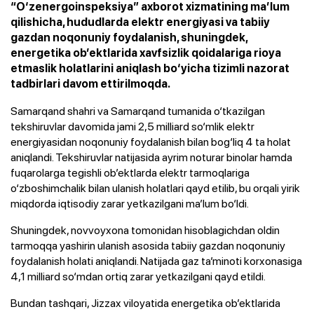
“O‘zenergoinspeksiya” axborot xizmatining ma’lum
qilishicha, hududlarda elektr energiyasi va tabiiy
gazdan noqonuniy foydalanish, shuningdek,
energetika ob’ektlarida xavfsizlik qoidalariga rioya
etmaslik holatlarini aniqlash bo‘yicha tizimli nazorat
tadbirlari davom ettirilmoqda.
Samarqand shahri va Samarqand tumanida o‘tkazilgan
tekshiruvlar davomida jami 2,5 milliard so‘mlik elektr
energiyasidan noqonuniy foydalanish bilan bog‘liq 4 ta holat
aniqlandi. Tekshiruvlar natijasida ayrim noturar binolar hamda
fuqarolarga tegishli ob’ektlarda elektr tarmoqlariga
o‘zboshimchalik bilan ulanish holatlari qayd etilib, bu orqali yirik
miqdorda iqtisodiy zarar yetkazilgani ma’lum bo‘ldi.
Shuningdek, novvoyxona tomonidan hisoblagichdan oldin
tarmoqqa yashirin ulanish asosida tabiiy gazdan noqonuniy
foydalanish holati aniqlandi. Natijada gaz ta’minoti korxonasiga
4,1 milliard so‘mdan ortiq zarar yetkazilgani qayd etildi.
Bundan tashqari, Jizzax viloyatida energetika ob’ektlarida