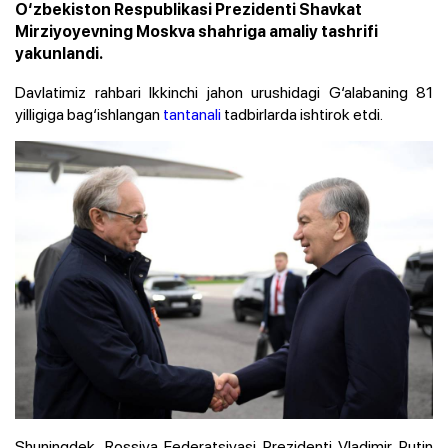
O‘zbekiston Respublikasi Prezidenti Shavkat
Mirziyoyevning Moskva shahriga amaliy tashrifi
yakunlandi.
Davlatimiz rahbari Ikkinchi jahon urushidagi G‘alabaning 81
yilligiga bag‘ishlangan
tantanali
tadbirlarda ishtirok etdi.
Shuningdek, Rossiya Federatsiyasi Prezidenti Vladimir Putin