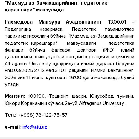
“Маҳмуд аз-Замахшарийнинг педагогик
қарашлари” мавзусида
13.00.01 –
Рахмедова Манзура Азадовнанинг
Педагогика назарияси. Педагогик таълимотлар
тарихи
ихтисослиги бўйича “Маҳмуд аз-Замахшарийнинг
педагогик қарашлари” мавзусидаги педагогика
фанлари бўйича фалсафа доктори (PhD) илмий
даражасини олиш учун ёзилган диссертация иши ҳимояси
Alfraganus University ҳузуридаги илмий даража берувчи
PhD.03/2025.27.12.Ped.31.01
рақамли Илмий кенгашнинг
2026 йил 11 июнь куни соат 16:00 даги мажлисида бўлиб
ўтади.
100190, Тошкент шаҳри, Юнусобод тумани,
Манзил:
Юқори Қорақамиш кўчаси, 2а-уй. Alfraganus University.
(+998) 78-122-75-57
Тел.:
info@afu.uz
е-mail: