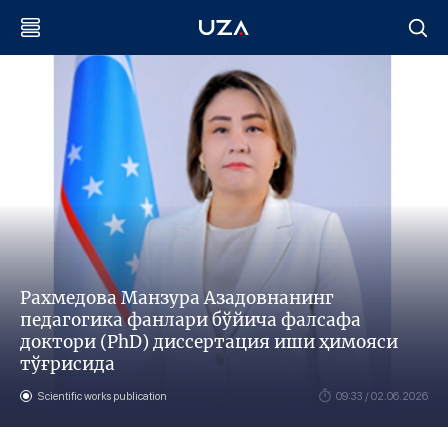
Рахмедова Манзура Азадовнанинг
педагогика фанлари бўйича фалсафа
доктори (PhD) диссертация иши ҳимояси
тўғрисида
Scientific works publication
09:33 / 02.06.2026