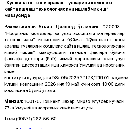
“Кўшканатоғ кони аралаш тузларини комплекс
қайта ишлаш технологиясини ишлаб чиқиш”
мавзусида
02.00.13 -
Рахматжанов Ўткир Дилшод ўғлининг
“Ноорганик моддалар ва улар асосидаги материаллар
технологияси” ихтисослиги бўйича “Кўшканатоғ кони
аралаш тузларини комплекс қайта ишлаш технологиясини
ишлаб чиқиш” мавзусидаги техника фанлари бўйича
фалсафа доктори (PhD) илмий даражасини олиш учун
ёзилган диссертация иши ҳимояси Умумий ва ноорганик
кимё
институти ҳузуридаги DSc.05/2025.27.12.K/T.19.01 рақамли
Илмий кенгашнинг 2026 йил 19 май куни соат 10:00 даги
мажлисида бўлиб ўтади.
100170, Тошкент шаҳар, Мирзо Улуғбек кўчаси,
Манзил:
77-a. Умумий ва ноорганик кимё институти.
(99871) 262-56-60
Тел.: