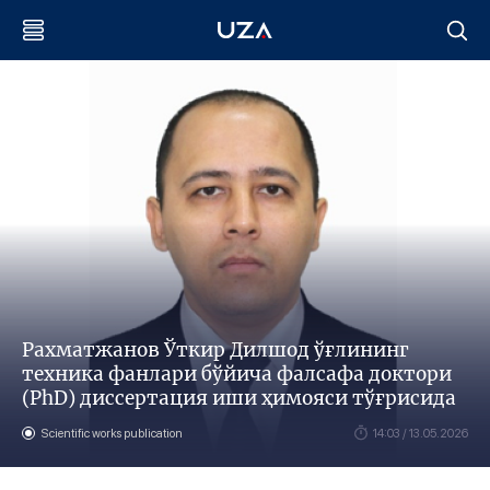
Рахматжанов Ўткир Дилшод ўғлининг
техника фанлари бўйича фалсафа доктори
(PhD) диссертация иши ҳимояси тўғрисида
Scientific works publication
14:03 / 13.05.2026