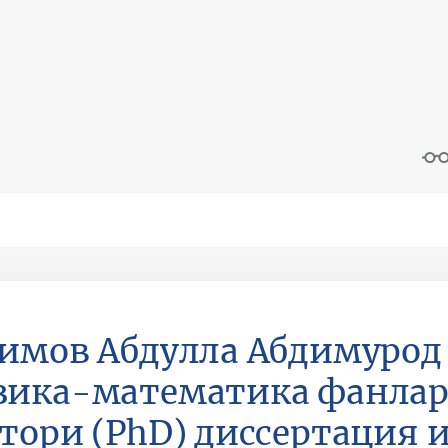
имов Aбдулла Aбдимурод
зика-математика фанлар
тори (PhD) диссертация