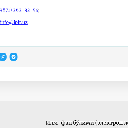
9871) 262-32-54
;
:
info@iplt.uz
Илм-фан бўлими (электрон ж