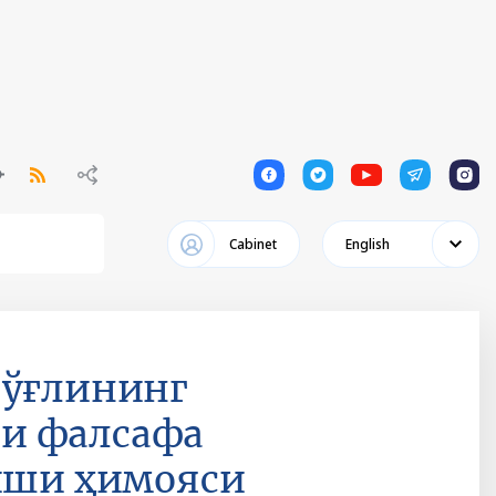
1
1
1
1
1
Cabinet
English
 ўғлининг
и фалсафа
 иши ҳимояси