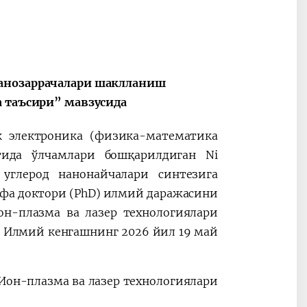
нанозаррачалари шаклланиш
а таъсири” мавзусида
ик электроника (физика-математика
тида ўлчамлари бошқарилдиган Ni
углерод нанонайчалари синтезига
фа доктори (PhD) илмий даражасини
н-плазма ва лазер технологиялари
ли Илмий кенгашнинг 2026 йил 19 май
 Ион-плазма ва лазер технологиялари