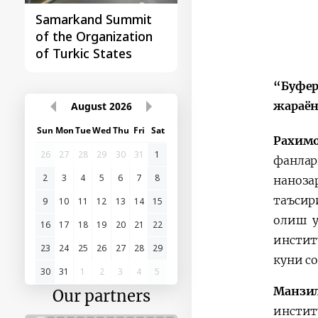
Samarkand Summit
First Central Asia -
of the Organization
China Summit
of Turkic States
“Буфер
жараён
August
2026
Sun
Mon
Tue
Wed
Thu
Fri
Sat
Рахим
26
27
28
29
30
31
1
фанлар
2
3
4
5
6
7
8
наноза
таъсир
9
10
11
12
13
14
15
олиш у
16
17
18
19
20
21
22
инстит
23
24
25
26
27
28
29
куни со
30
31
1
2
3
4
5
Манзи
Our partners
инстит