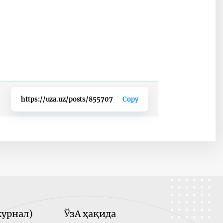
https://uza.uz/posts/855707
Copy
урнал)
ЎзА ҳақида