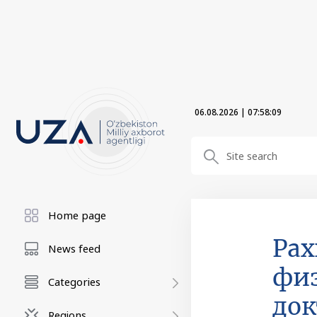
06.08.2026
|
07:58:10
Home page
Рах
News feed
фи
Categories
док
Regions