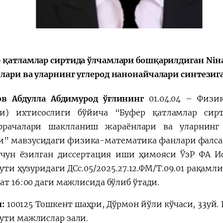
 қатламлар сиртида ўлчамлари бошқарилдиган Ni
лари ва уларнинг углерод нанонайчалари синтезиг
ов Aбдулла Aбдимурод ўғлининг
01.04.04 – Физ
и) ихтисослиги бўйича “Буфер қатламлар сир
ррачалари шаклланиш жараёнлари ва уларнинг 
и” мавзусидаги физика-математика фанлари фалса
чун ёзилган диссертация иши ҳимояси ЎзР ФA Ио
ути ҳузуридаги ДСc.05/2025.27.12.ФМ/Т.09.01 рақам
ат 16:00 даги мажлисида бўлиб ўтади.
л:
100125 Тошкент шаҳри, Дўрмон йўли кўчаси, 33уй.
ути мажлислар зали.