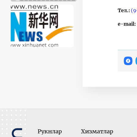
Тел.:
(9
e-mail
Рукнлар
Хизматлар