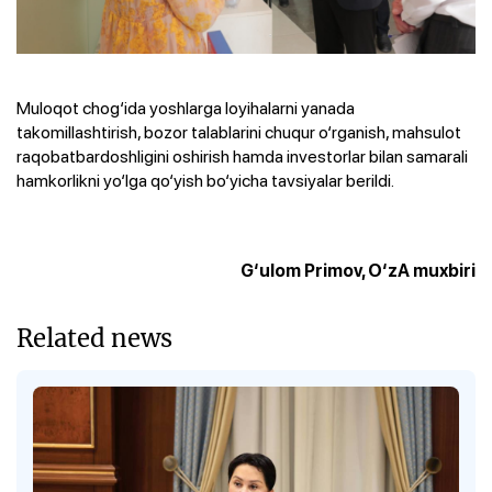
Muloqot chog‘ida yoshlarga loyihalarni yanada
takomillashtirish, bozor talablarini chuqur o‘rganish, mahsulot
raqobatbardoshligini oshirish hamda investorlar bilan samarali
hamkorlikni yo‘lga qo‘yish bo‘yicha tavsiyalar berildi.
G‘ulom Primov, O‘zA muxbiri
Related news