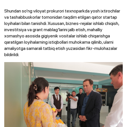
Shundan so‘ng viloyat prokurori texnoparkda yosh ixtirochilar
va tashabbuskorlar tomonidan taqdim etilgan qator startap
loyihalari bilan tanishdi. Xususan, biznes-rejalar ishlab chiqish,
investitsiya va grant mablag‘larini jalb etish, mahalliy
xomashyo asosida gigiyenik vositalar ishlab chiqarishga
qaratilgan loyihalarning istiqbollari muhokama qilinib, ularni
amaliyotga samarali tatbiq etish yuzasidan fikr-mulohazalar
bildirildi.