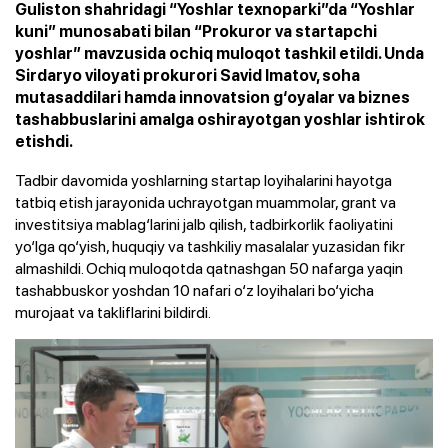
Guliston shahridagi “Yoshlar texnoparki”da “Yoshlar
kuni” munosabati bilan “Prokuror va startapchi
yoshlar” mavzusida ochiq muloqot tashkil etildi. Unda
Sirdaryo viloyati prokurori Savid Imatov, soha
mutasaddilari hamda innovatsion g‘oyalar va biznes
tashabbuslarini amalga oshirayotgan yoshlar ishtirok
etishdi.
Tadbir davomida yoshlarning startap loyihalarini hayotga
tatbiq etish jarayonida uchrayotgan muammolar, grant va
investitsiya mablag‘larini jalb qilish, tadbirkorlik faoliyatini
yo‘lga qo‘yish, huquqiy va tashkiliy masalalar yuzasidan fikr
almashildi. Ochiq muloqotda qatnashgan 50 nafarga yaqin
tashabbuskor yoshdan 10 nafari o‘z loyihalari bo‘yicha
murojaat va takliflarini bildirdi.