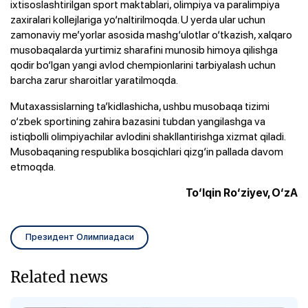
ixtisoslashtirilgan sport maktablari, olimpiya va paralimpiya
zaxiralari kollejlariga yo‘naltirilmoqda. U yerda ular uchun
zamonaviy me’yorlar asosida mashg‘ulotlar o‘tkazish, xalqaro
musobaqalarda yurtimiz sharafini munosib himoya qilishga
qodir bo‘lgan yangi avlod chempionlarini tarbiyalash uchun
barcha zarur sharoitlar yaratilmoqda.
Mutaxassislarning ta’kidlashicha, ushbu musobaqa tizimi
o‘zbek sportining zahira bazasini tubdan yangilashga va
istiqbolli olimpiyachilar avlodini shakllantirishga xizmat qiladi.
Musobaqaning respublika bosqichlari qizg‘in pallada davom
etmoqda.
To‘lqin Ro‘ziyev, O‘zA
Президент Олимпиадаси
Related news