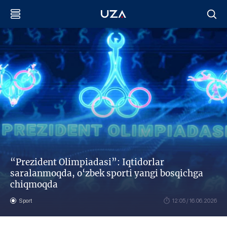
“Prezident Olimpiadasi”: Iqtidorlar
saralanmoqda, o‘zbek sporti yangi bosqichga
chiqmoqda
Sport
12:05 / 16.06.2026