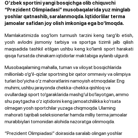
O‘zbek sportini yangi bosqichga olib chiquvchi
“Prezident Olimpiadasi” musobaqalarida yuz minglab
yoshlar qatnashib, saralanmoqda. Iqtidorlilar terma
jamoalar safidan joy olish imkoniga ega bo‘lmoqda.
Mamlakatimizda sog‘lom turmush tarzini keng targ‘ib etish,
yosh avlodni jismoniy tarbiya va sportga tizimli jalb qilish
maqsadida tashkil etilgan ushbu keng ko‘lamli sport harakati
qisqa fursatda chinakam iqtidorlar maktabiga aylanib ulgurdi.
Musobaqalarning mahalla, tuman va viloyat bosqichlarida
millionlab o‘g‘il-qizlar sportning bir qator ommaviy va olimpiya
turlari bo‘yicha o‘z mahoratlarini namoyish etmoqdalar. Eng
muhimi, ushbu jarayonda chekka-chekka qishloq va
ovullardagi sport to‘garaklarida mashg‘ul bo‘layotgan, ammo
shu paytgacha o‘z iqtidorini keng jamoatchilikka ko‘rsata
olmagan yosh sportchilar yuzaga chiqmoqda. Ularning
mahorati tajribali seleksionerlar hamda milliy terma jamoalar
murabbiylari tomonidan alohida nazoratga olinmoqda.
“Prezident Olimpiadasi” doirasida saralab olingan yoshlar