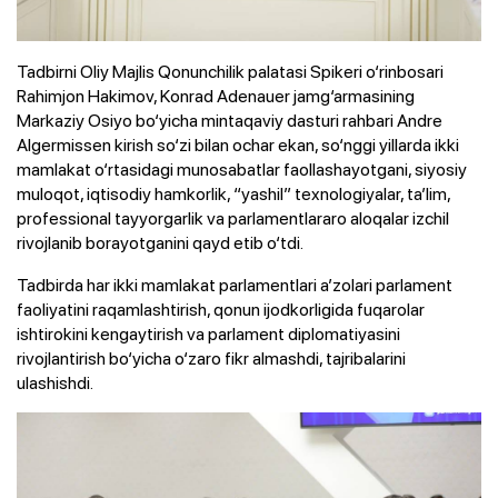
Tadbirni Oliy Majlis Qonunchilik palatasi Spikeri o‘rinbosari
Rahimjon Hakimov, Konrad Adenauer jamg‘armasining
Markaziy Osiyo bo‘yicha mintaqaviy dasturi rahbari Andre
Algermissen kirish so‘zi bilan ochar ekan, so‘nggi yillarda ikki
mamlakat o‘rtasidagi munosabatlar faollashayotgani, siyosiy
muloqot, iqtisodiy hamkorlik, “yashil” texnologiyalar, ta’lim,
professional tayyorgarlik va parlamentlararo aloqalar izchil
rivojlanib borayotganini qayd etib o‘tdi.
Tadbirda har ikki mamlakat parlamentlari a’zolari parlament
faoliyatini raqamlashtirish, qonun ijodkorligida fuqarolar
ishtirokini kengaytirish va parlament diplomatiyasini
rivojlantirish bo‘yicha o‘zaro fikr almashdi, tajribalarini
ulashishdi.