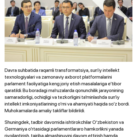
Davra suhbatida raqamli transformatsiya, sun’iy intellekt
texnologiyalari va zamonaviy axborot platformalarini
parlament faoliyatiga keng joriy etish masalalariga e’tibor
qaratildi. Bu boradagi ma’ruzalarda qonunchilik jarayonining
samaradorligi, ochiqligi va tezkorligini ta’minlashda sun’iy
intellekt imkoniyatlarining o‘rni va ahamiyati haqida so‘z bordi.
Muhokamalarda amaliy takliflar bildirildi.
Shuningdek, tadbir davomida ishtirokchilar O‘zbekiston va
Germaniya o‘rtasidagi parlamentlararo hamkorlikni yanada
rivojlantirish, tajriba almashinuvini davom ettirish hamda