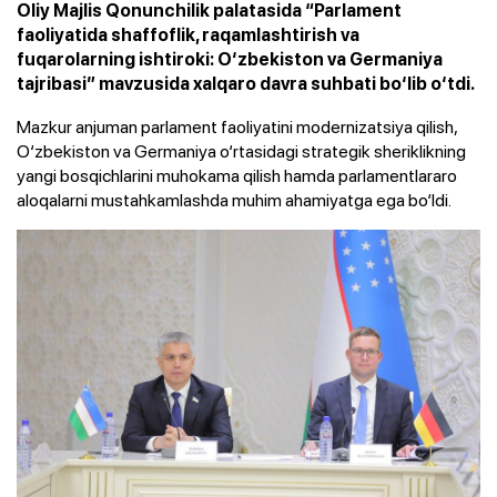
Oliy Majlis Qonunchilik palatasida “Parlament
faoliyatida shaffoflik, raqamlashtirish va
fuqarolarning ishtiroki: O‘zbekiston va Germaniya
tajribasi” mavzusida xalqaro davra suhbati bo‘lib o‘tdi.
Mazkur anjuman parlament faoliyatini modernizatsiya qilish,
O‘zbekiston va Germaniya o‘rtasidagi strategik sheriklikning
yangi bosqichlarini muhokama qilish hamda parlamentlararo
aloqalarni mustahkamlashda muhim ahamiyatga ega bo‘ldi.